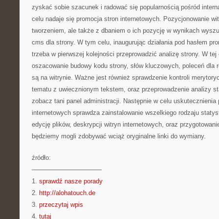
zyskać sobie szacunek i radować się popularnością pośród inter
celu nadaje się promocja stron internetowych. Pozycjonowanie witr
tworzeniem, ale także z dbaniem o ich pozycję w wynikach wyszuk
cms dla strony. W tym celu, inaugurując działania pod hasłem pro
trzeba w pierwszej kolejności przeprowadzić analizę strony. W te
oszacowanie budowy kodu strony, słów kluczowych, poleceń dla ro
są na witrynie. Ważne jest również sprawdzenie kontroli merytory
tematu z uwiecznionym tekstem, oraz przeprowadzenie analizy st
zobacz tani panel administracji. Następnie w celu uskutecznienia
internetowych sprawdza zainstalowanie wszelkiego rodzaju staty
edycję plików, deskrypcji witryn internetowych, oraz przygotowani
będziemy mogli zdobywać wciąż oryginalne linki do wymiany.
źródło:
———————————
1.
sprawdź nasze porady
2.
http://alohatouch.de
3.
przeczytaj wpis
4.
tutaj