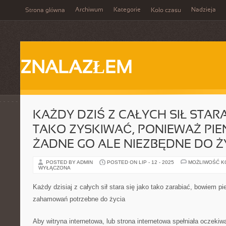
Archiwum
Kategorie
Nadzieja
Strona główna
Koło czasu
ZNALAZŁEM
KAŻDY DZIŚ Z CAŁYCH SIŁ STARA
TAKO ZYSKIWAĆ, PONIEWAŻ PIE
ŻADNE GO ALE NIEZBĘDNE DO Ż
POSTED BY ADMIN
POSTED ON LIP - 12 - 2025
MOŻLIWOŚĆ 
WYŁĄCZONA
Każdy dzisiaj z całych sił stara się jako tako zarabiać, bowiem 
zahamowań potrzebne do życia
Aby witryna internetowa, lub strona internetowa spełniała oczek