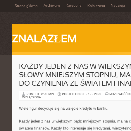
Archiwum
Kategorie
Nadzieja
Strona główna
Koło czasu
ZNALAZŁEM
KAŻDY JEDEN Z NAS W WIĘKSZY
SŁOWY MNIEJSZYM STOPNIU, MA
DO CZYNIENIA ZE ŚWIATEM FIN
POSTED BY ADMIN
POSTED ON SIE - 19 - 2025
MOŻLIWOŚĆ 
WYŁĄCZONA
Wiele figur decyduje się na wzięcie kredytu w banku.
Każdy jeden z nas w większym bądź mniejszym stopniu, ma na co
światem finansów. Każdy kto interesuje się kredytami, wierzytel