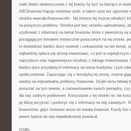
stale śledzi obwieszczenia z tej branży by być na bieżąco w nowi
ABCfinansów frapuje mnóstwo osób, w takim razie też ogromnie w
stronka www.abcfinansow.info
. Na stronce tej można odnaleźć ki
na powyższe problemy. Stronka jest bez ustanku uaktualniana, 
użytkować z informacji na temat finansów, które z pewnością są 
pociągającym tematem notorycznie poruszanym na tej stronie, je
tu dowiedzieć bardzo dużo nowinek i ciekawostek na ten temat, s
najbardziej opłaca się dzisiaj inwestować, co jest w największym 
najszybsze oraz najpewniejsze rezultaty z takiego inwestowania.
bardzo dużo przydatnych informacji na temat kredytów, czym inte
społeczeństwa. Zapoznając się z tematyką tej strony, można gig
wiedzę na indywidualne problemy finansowe. Dzięki temu łatwiej 
poruszać na tym terenie, a zainwestowanie swoich pieniędzy, czy 
dla nas żadnym problemem. Korzystanie z tej stronki nic nie koszt
jej bliżej przyjrzeć i posłużyć się z informacji na niej zawartych. 
finansistów, gdyż mnóstwo wnosi do świata finansów. Każdy kto ra
pewno będzie do niej niejednokrotnie powracał.
źródło: