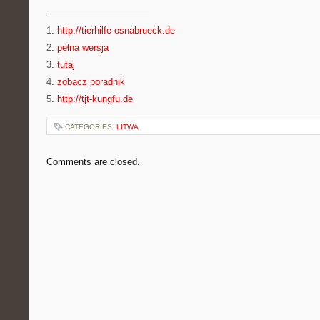
———————————
1.
http://tierhilfe-osnabrueck.de
2.
pełna wersja
3.
tutaj
4.
zobacz poradnik
5.
http://tjt-kungfu.de
CATEGORIES:
LITWA
Comments are closed.