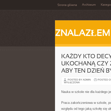
Archiwum
Katego
Strona główna
ZNALAZŁEM
KAŻDY KTO DECY
UKOCHANĄ CZY 
ABY TEN DZIEŃ B
POSTED BY ADMIN
POSTED ON 
WYŁĄCZONA
Nauka w szkole nie dla każdego j
Praca zakończeniowa w szkole, po
względu od tego jaką szkołę się uk