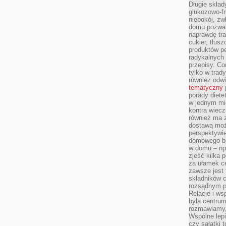
Długie skła
glukozowo-f
niepokój, z
domu pozwal
naprawdę tra
cukier, tłus
produktów pe
radykalnych 
przepisy. Co
tylko w trad
również odw
tematyczny
porady diete
w jednym mi
kontra wiec
również ma 
dostawą moż
perspektywi
domowego bu
w domu – np.
zjeść kilka 
za ułamek ce
zawsze jest
składników 
rozsądnym p
Relacje i w
była centrum
rozmawiamy,
Wspólne lepi
czy sałatki 