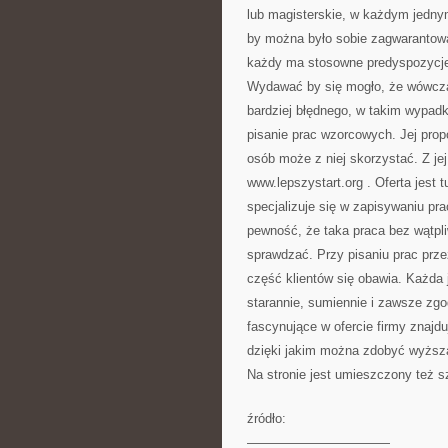
lub magisterskie, w każdym jedn
by można było sobie zagwarantowa
każdy ma stosowne predyspozycje
Wydawać by się mogło, że wówczas
bardziej błędnego, w takim wypadk
pisanie prac wzorcowych. Jej pr
osób może z niej skorzystać. Z je
www.lepszystart.org
. Oferta jest 
specjalizuje się w zapisywaniu p
pewność, że taka praca bez wątpli
sprawdzać. Przy pisaniu prac prze
część klientów się obawia. Każda 
starannie, sumiennie i zawsze zgo
fascynujące w ofercie firmy znajd
dzięki jakim można zdobyć wyższą
Na stronie jest umieszczony też s
źródło:
———————————