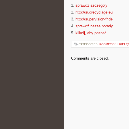
1.
sprawdź szczegóły
2.
http://sudrecyclage.eu
3.
http://supervision-fr.de
4.
sprawdź nasze porady
5.
kliknij, aby poznać
CATEGORIES:
KOSMETYKI I PIEL
Comments are closed.