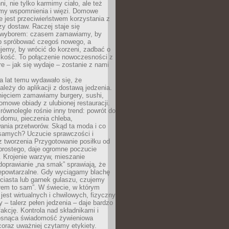
ni, nie tylko karmimy ciało, ale też
my wspomnienia i więzi. Domowe
e jest przeciwieństwem korzystania z
czy dostaw. Raczej staje się
wyborem: czasem zamawiamy, by
b spróbować czegoś nowego, a
jemy, by wrócić do korzeni, zadbać o
iskość. To połączenie nowoczesności z
óre – jak się wydaje – zostanie z nami
a lat temu wydawało się, że
ależy do aplikacji z dostawą jedzenia.
nięciem zamawiamy burgery, sushi,
mowe obiady z ulubionej restauracji.
wnolegle rośnie inny trend: powrót do
 domu, pieczenia chleba,
ania przetworów. Skąd ta moda i co
samych? Uczucie sprawczości i
z tworzenia Przygotowanie posiłku od
prostego, daje ogromne poczucie
 Krojenie warzyw, mieszanie
doprawianie „na smak” sprawiają, że
iepowtarzalne. Gdy wyciągamy blachę
ciasta lub garnek gulaszu, czujemy
łem to sam”. W świecie, w którym
 jest wirtualnych i chwilowych, fizyczny
y – talerz pełen jedzenia – daje bardzo
fakcję. Kontrola nad składnikami i
osnąca świadomość żywieniowa
coraz uważniej czytamy etykiety.