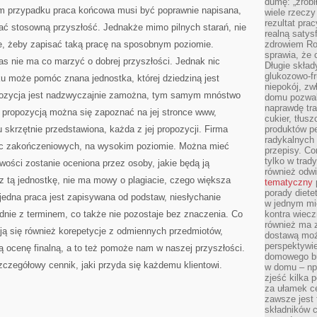
dumę: „zrobi
O
ym przypadku praca końcowa musi być poprawnie napisana,
TYM
wiele rzeczy
ABY
rezultat prac
ć stosowną przyszłość. Jednakże mimo pilnych starań, nie
TEN
realną satys
DZIEŃ
BYŁ
, żeby zapisać taką pracę na sposobnym poziomie.
zdrowiem R
JAK
sprawia, że 
PERFEKCYJNY
 nie ma co marzyć o dobrej przyszłości. Jednak nic
Długie skła
glukozowo-f
u może pomóc znana jednostka, której dziedziną jest
niepokój, z
opozycja jest nadzwyczajnie zamożna, tym samym mnóstwo
domu pozwal
naprawdę tra
j propozycją można się zapoznać na jej stronce www,
cukier, tłus
tu skrzętnie przedstawiona, każda z jej propozycji. Firma
produktów pe
radykalnych 
rac zakończeniowych, na wysokim poziomie. Można mieć
przepisy. Co
tylko w trad
wości zostanie oceniona przez osoby, jakie będą ją
również odw
z tą jednostkę, nie ma mowy o plagiacie, czego większa
tematyczny
porady diete
jedna praca jest zapisywana od podstaw, niesłychanie
w jednym mi
dnie z terminem, co także nie pozostaje bez znaczenia. Co
kontra wiec
również ma 
ują się również korepetycje z odmiennych przedmiotów,
dostawą moż
perspektywi
 ocenę finalną, a to też pomoże nam w naszej przyszłości.
domowego bu
zczegółowy cennik, jaki przyda się każdemu klientowi.
w domu – np.
zjeść kilka 
za ułamek ce
zawsze jest
składników 