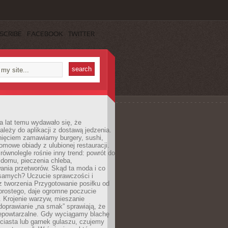
SCRIBE
FACEBOOK
TWITTER
a lat temu wydawało się, że
ależy do aplikacji z dostawą jedzenia.
nięciem zamawiamy burgery, sushi,
mowe obiady z ulubionej restauracji.
wnolegle rośnie inny trend: powrót do
 domu, pieczenia chleba,
ania przetworów. Skąd ta moda i co
samych? Uczucie sprawczości i
z tworzenia Przygotowanie posiłku od
prostego, daje ogromne poczucie
 Krojenie warzyw, mieszanie
doprawianie „na smak” sprawiają, że
iepowtarzalne. Gdy wyciągamy blachę
ciasta lub garnek gulaszu, czujemy