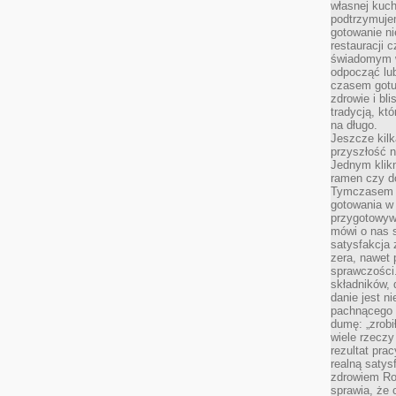
własnej kuch
podtrzymuje
gotowanie ni
restauracji 
świadomym 
odpocząć lu
czasem gotu
zdrowie i bl
tradycją, kt
na długo.
Jeszcze kilk
przyszłość n
Jednym klik
ramen czy do
Tymczasem ró
gotowania w
przygotowyw
mówi o nas 
satysfakcja 
zera, nawet 
sprawczości.
składników, 
danie jest n
pachnącego 
dumę: „zrobi
wiele rzeczy
rezultat prac
realną satys
zdrowiem R
sprawia, że 