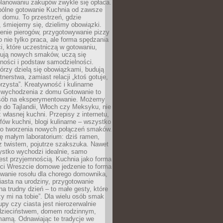
lanowaniu zakupów zwykle się opłaca.
spólne gotowanie Kuchnia od zawsze
 domu. To przestrzeń, gdzie
 śmiejemy się, dzielimy obowiązki.
enie pierogów, przygotowywanie pizzy
to nie tylko praca, ale forma spędzania
i, które uczestniczą w gotowaniu,
óbują nowych smaków, uczą się
ności i podstaw samodzielności.
tórzy dzielą się obowiązkami, budują
tnerstwa, zamiast relacji „ktoś gotuje,
orzysta”. Kreatywność i kulinarne
 wychodzenia z domu Gotowanie to
sób na eksperymentowanie. Możemy
ę do Tajlandii, Włoch czy Meksyku, nie
własnej kuchni. Przepisy z internetu,
fów kuchni, blogi kulinarne – wszystko
 do tworzenia nowych połączeń smaków.
ę małym laboratorium: dziś ramen,
i z twistem, pojutrze szakszuka. Nawet
zystko wychodzi idealnie, samo
est przyjemnością. Kuchnia jako forma
ości Wreszcie domowe jedzenie to forma
owanie rosołu dla chorego domownika,
iasta na urodziny, przygotowanie
a trudny dzień – to małe gesty, które
y mi na tobie”. Dla wielu osób smak
upy czy ciasta jest nierozerwalnie
dzieciństwem, domem rodzinnym,
mamą. Odnawiając te tradycje we