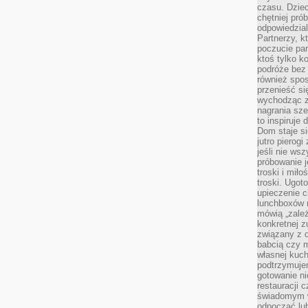
czasu. Dziec
chętniej pr
odpowiedzial
Partnerzy, k
poczucie par
ktoś tylko k
podróże bez
również spo
przenieść si
wychodząc z 
nagrania sze
to inspiruje
Dom staje si
jutro pierog
jeśli nie ws
próbowanie j
troski i mił
troski. Ugot
upieczenie c
lunchboxów n
mówią „zależ
konkretnej z
związany z 
babcią czy 
własnej kuch
podtrzymuje
gotowanie ni
restauracji 
świadomym 
odpocząć lu