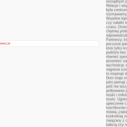
rozsądnym p
Relacje i w
była centrum
rozmawiamy,
Wspólne lepi
czy sałatki 
czasu. Dziec
chętniej pr
odpowiedzial
Partnerzy, k
poczucie par
ĘGNACJA
ktoś tylko k
podróże bez
również spo
przenieść si
wychodząc z 
nagrania sze
to inspiruje
Dom staje si
jutro pierog
jeśli nie ws
próbowanie j
troski i mił
troski. Ugot
upieczenie c
lunchboxów n
mówią „zależ
konkretnej z
związany z 
babcią czy 