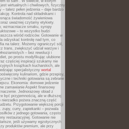
łem to sam”. W świecie, w którym
 jest wirtualnych i chwilowych, fizyczny
y – talerz pełen jedzenia – daje bardzo
fakcję. Kontrola nad składnikami i
osnąca świadomość żywieniowa
coraz uważniej czytamy etykiety.
dy, wzmacniacze smaku, syropy
ruktozowe – to wszystko budzi
właszcza wśród rodziców. Gotowanie w
a odzyskać kontrolę nad tym, co
fia na talerz. Możemy ograniczyć sól,
zcz trans, zwiększyć udział warzyw i
łnoziarnistych – bez rewolucji i
diet, po prostu modyfikując ulubione
raz częściej inspiracji szukamy nie
ycyjnych książkach kucharskich, ale
iedzając specjalistyczny
wortal
poświęcony kulinariom, gdzie przepisy,
tyczne i techniki gotowania są zebrane
ejscu. Ekonomia: domowe jedzenie
zne zamawianie Aspekt finansowy
znaczenie. Jednorazowy obiad z
e być przyjemnością, ale w dłuższej
e nierzadko pożera znaczną część
dżetu. Przygotowanie większej porcji
 zupy, curry, zapiekanki – pozwala
posiłków z jednego gotowania, często
ny restauracyjnej. Gotowanie nie
 tańsze, jeśli używamy egzotycznych
czy produktów premium, ale przy