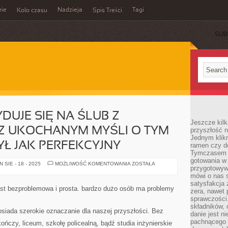
rie
Nadzieja
Tagi
Koło czasu
Spis Treści
SUB
DUJE SIĘ NA ŚLUB Z
Jeszcze kilk
Z UKOCHANYM MYŚLI O TYM
przyszłość n
Jednym klik
YŁ JAK PERFEKCYJNY
ramen czy do
Tymczasem ró
gotowania w
KAŻDY
SIE - 18 - 2025
MOŻLIWOŚĆ KOMENTOWANIA
ZOSTAŁA
przygotowyw
KTO
DECYDUJE
mówi o nas 
SIĘ
satysfakcja 
NA
est bezproblemowa i prosta. bardzo dużo osób ma problemy
zera, nawet 
ŚLUB
Z
sprawczości.
UKOCHANĄ
składników, 
CZY
siada szerokie oznaczanie dla naszej przyszłości. Bez
danie jest n
Z
UKOCHANYM
pachnącego 
ończy, liceum, szkołę policealną, bądź studia inżynierskie
MYŚLI