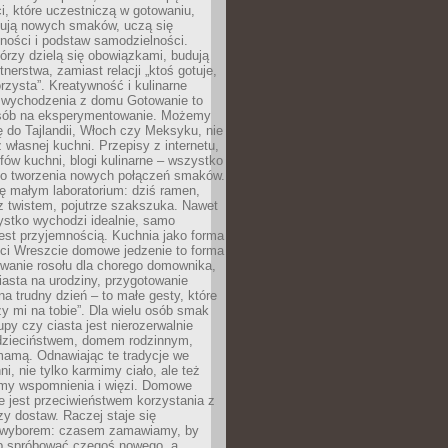
i, które uczestniczą w gotowaniu,
óbują nowych smaków, uczą się
ności i podstaw samodzielności.
tórzy dzielą się obowiązkami, budują
tnerstwa, zamiast relacji „ktoś gotuje,
orzysta”. Kreatywność i kulinarne
 wychodzenia z domu Gotowanie to
sób na eksperymentowanie. Możemy
ę do Tajlandii, Włoch czy Meksyku, nie
własnej kuchni. Przepisy z internetu,
fów kuchni, blogi kulinarne – wszystko
 do tworzenia nowych połączeń smaków.
ę małym laboratorium: dziś ramen,
i z twistem, pojutrze szakszuka. Nawet
zystko wychodzi idealnie, samo
est przyjemnością. Kuchnia jako forma
ości Wreszcie domowe jedzenie to forma
owanie rosołu dla chorego domownika,
iasta na urodziny, przygotowanie
a trudny dzień – to małe gesty, które
y mi na tobie”. Dla wielu osób smak
upy czy ciasta jest nierozerwalnie
dzieciństwem, domem rodzinnym,
mamą. Odnawiając te tradycje we
ni, nie tylko karmimy ciało, ale też
my wspomnienia i więzi. Domowe
e jest przeciwieństwem korzystania z
czy dostaw. Raczej staje się
wyborem: czasem zamawiamy, by
b spróbować czegoś nowego, a