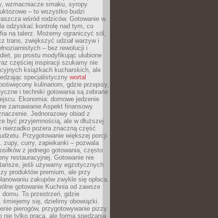
dy, wzmacniacze smaku, syropy
ruktozowe – to wszystko budzi
właszcza wśród rodziców. Gotowanie w
a odzyskać kontrolę nad tym, co
fia na talerz. Możemy ograniczyć sól,
zcz trans, zwiększyć udział warzyw i
łnoziarnistych – bez rewolucji i
diet, po prostu modyfikując ulubione
raz częściej inspiracji szukamy nie
ycyjnych książkach kucharskich, ale
iedzając specjalistyczny
wortal
poświęcony kulinariom, gdzie przepisy,
tyczne i techniki gotowania są zebrane
ejscu. Ekonomia: domowe jedzenie
zne zamawianie Aspekt finansowy
znaczenie. Jednorazowy obiad z
e być przyjemnością, ale w dłuższej
e nierzadko pożera znaczną część
dżetu. Przygotowanie większej porcji
 zupy, curry, zapiekanki – pozwala
posiłków z jednego gotowania, często
ny restauracyjnej. Gotowanie nie
 tańsze, jeśli używamy egzotycznych
czy produktów premium, ale przy
lanowaniu zakupów zwykle się opłaca.
spólne gotowanie Kuchnia od zawsze
 domu. To przestrzeń, gdzie
 śmiejemy się, dzielimy obowiązki.
enie pierogów, przygotowywanie pizzy
to nie tylko praca, ale forma spędzania