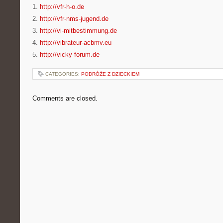
1.
http://vfr-h-o.de
2.
http://vfr-nms-jugend.de
3.
http://vi-mitbestimmung.de
4.
http://vibrateur-acbmv.eu
5.
http://vicky-forum.de
CATEGORIES:
PODRÓŻE Z DZIECKIEM
Comments are closed.