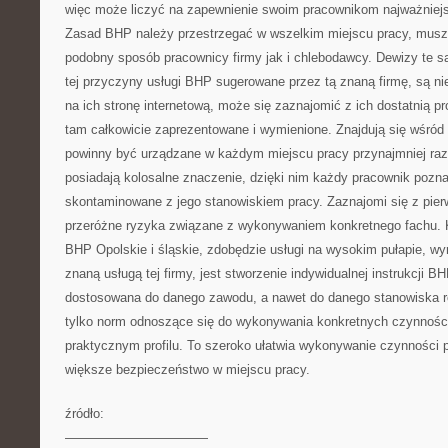
więc może liczyć na zapewnienie swoim pracownikom najważniej
Zasad BHP należy przestrzegać w wszelkim miejscu pracy, musz
podobny sposób pracownicy firmy jak i chlebodawcy. Dewizy te są
tej przyczyny usługi BHP sugerowane przez tą znaną firmę, są ni
na ich stronę internetową, może się zaznajomić z ich dostatnią p
tam całkowicie zaprezentowane i wymienione. Znajdują się wśród 
powinny być urządzane w każdym miejscu pracy przynajmniej raz 
posiadają kolosalne znaczenie, dzięki nim każdy pracownik pozna
skontaminowane z jego stanowiskiem pracy. Zaznajomi się z pie
przeróżne ryzyka związane z wykonywaniem konkretnego fachu. 
BHP Opolskie i śląskie, zdobędzie usługi na wysokim pułapie, wy
znaną usługą tej firmy, jest stworzenie indywidualnej instrukcji B
dostosowana do danego zawodu, a nawet do danego stanowiska ro
tylko norm odnoszące się do wykonywania konkretnych czynności,
praktycznym profilu. To szeroko ułatwia wykonywanie czynności p
większe bezpieczeństwo w miejscu pracy.
źródło:
———————————