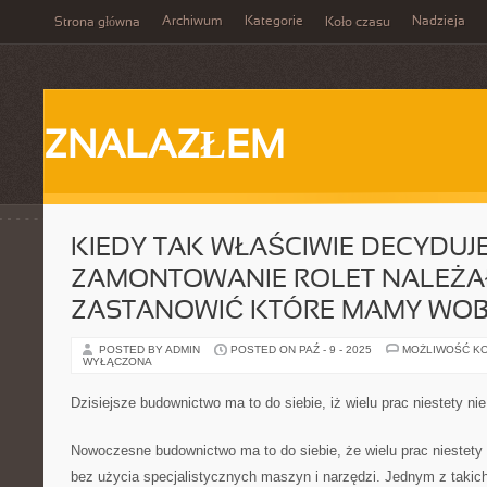
Archiwum
Kategorie
Nadzieja
Strona główna
Koło czasu
ZNALAZŁEM
KIEDY TAK WŁAŚCIWIE DECYDUJ
ZAMONTOWANIE ROLET NALEŻAŁ
ZASTANOWIĆ KTÓRE MAMY WO
POSTED BY ADMIN
POSTED ON PAŹ - 9 - 2025
MOŻLIWOŚĆ K
WYŁĄCZONA
Dzisiejsze budownictwo ma to do siebie, iż wielu prac niestety n
Nowoczesne budownictwo ma to do siebie, że wielu prac niestety
bez użycia specjalistycznych maszyn i narzędzi. Jednym z takic