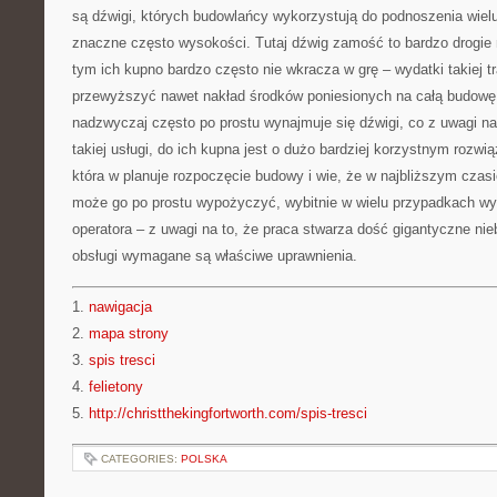
są dźwigi, których budowlańcy wykorzystują do podnoszenia wiel
znaczne często wysokości. Tutaj dźwig zamość to bardzo drogie 
tym ich kupno bardzo często nie wkracza w grę – wydatki takiej tr
przewyższyć nawet nakład środków poniesionych na całą budowę
nadzwyczaj często po prostu wynajmuje się dźwigi, co z uwagi 
takiej usługi, do ich kupna jest o dużo bardziej korzystnym rozw
która w planuje rozpoczęcie budowy i wie, że w najbliższym czas
może go po prostu wypożyczyć, wybitnie w wielu przypadkach wy
operatora – z uwagi na to, że praca stwarza dość gigantyczne ni
obsługi wymagane są właściwe uprawnienia.
1.
nawigacja
2.
mapa strony
3.
spis tresci
4.
felietony
5.
http://christthekingfortworth.com/spis-tresci
CATEGORIES:
POLSKA