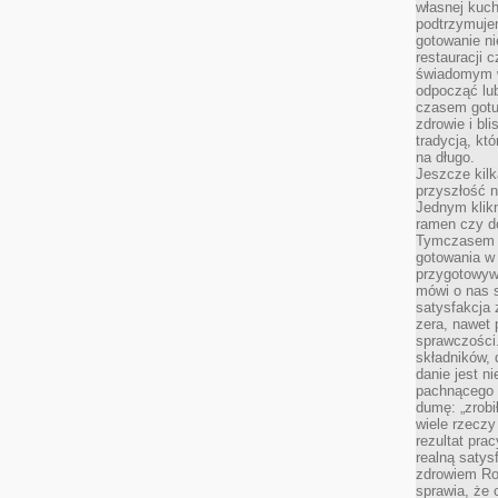
własnej kuch
podtrzymuje
gotowanie ni
restauracji 
świadomym 
odpocząć lu
czasem gotu
zdrowie i bl
tradycją, kt
na długo.
Jeszcze kilk
przyszłość n
Jednym klik
ramen czy do
Tymczasem ró
gotowania w
przygotowyw
mówi o nas 
satysfakcja 
zera, nawet 
sprawczości.
składników, 
danie jest n
pachnącego 
dumę: „zrobi
wiele rzeczy
rezultat prac
realną satys
zdrowiem R
sprawia, że 