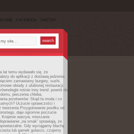
SCRIBE
FACEBOOK
TWITTER
a lat temu wydawało się, że
ależy do aplikacji z dostawą jedzenia.
nięciem zamawiamy burgery, sushi,
mowe obiady z ulubionej restauracji.
wnolegle rośnie inny trend: powrót do
 domu, pieczenia chleba,
ania przetworów. Skąd ta moda i co
samych? Uczucie sprawczości i
z tworzenia Przygotowanie posiłku od
prostego, daje ogromne poczucie
 Krojenie warzyw, mieszanie
doprawianie „na smak” sprawiają, że
iepowtarzalne. Gdy wyciągamy blachę
ciasta lub garnek gulaszu, czujemy