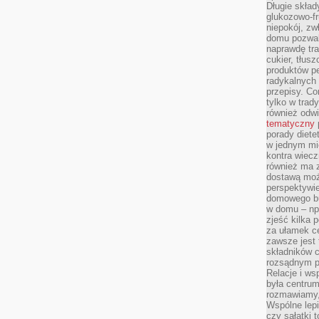
Długie skła
glukozowo-f
niepokój, z
domu pozwal
naprawdę tra
cukier, tłus
produktów pe
radykalnych 
przepisy. Co
tylko w trad
również odw
tematyczny
porady diete
w jednym mi
kontra wiec
również ma 
dostawą moż
perspektywi
domowego bu
w domu – np.
zjeść kilka 
za ułamek ce
zawsze jest
składników 
rozsądnym p
Relacje i w
była centrum
rozmawiamy,
Wspólne lepi
czy sałatki 