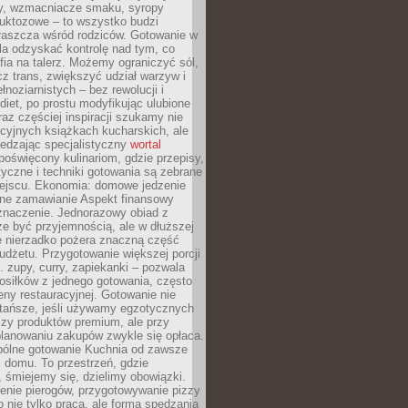
dy, wzmacniacze smaku, syropy
ruktozowe – to wszystko budzi
właszcza wśród rodziców. Gotowanie w
a odzyskać kontrolę nad tym, co
fia na talerz. Możemy ograniczyć sól,
zcz trans, zwiększyć udział warzyw i
łnoziarnistych – bez rewolucji i
diet, po prostu modyfikując ulubione
raz częściej inspiracji szukamy nie
ycyjnych książkach kucharskich, ale
iedzając specjalistyczny
wortal
poświęcony kulinariom, gdzie przepisy,
tyczne i techniki gotowania są zebrane
ejscu. Ekonomia: domowe jedzenie
zne zamawianie Aspekt finansowy
znaczenie. Jednorazowy obiad z
e być przyjemnością, ale w dłuższej
e nierzadko pożera znaczną część
dżetu. Przygotowanie większej porcji
 zupy, curry, zapiekanki – pozwala
posiłków z jednego gotowania, często
ny restauracyjnej. Gotowanie nie
 tańsze, jeśli używamy egzotycznych
czy produktów premium, ale przy
lanowaniu zakupów zwykle się opłaca.
spólne gotowanie Kuchnia od zawsze
 domu. To przestrzeń, gdzie
 śmiejemy się, dzielimy obowiązki.
enie pierogów, przygotowywanie pizzy
to nie tylko praca, ale forma spędzania