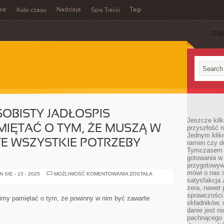
rie
Nadzieja
Tagi
Koło czasu
Spis Treści
SUB
OBISTY JADŁOSPIS
Jeszcze kilk
IĘTAĆ O TYM, ŻE MUSZĄ W
przyszłość n
Jednym klik
E WSZYSTKIE POTRZEBY
ramen czy do
Tymczasem ró
gotowania w
przygotowyw
mówi o nas 
KOMPONUJĄC
SIE - 15 - 2025
MOŻLIWOŚĆ KOMENTOWANIA
ZOSTAŁA
OSOBISTY
satysfakcja 
JADŁOSPIS
zera, nawet 
POWINNIŚMY
sprawczości.
PAMIĘTAĆ
imy pamiętać o tym, że powinny w nim być zawarte
O
składników, 
TYM,
danie jest n
ŻE
pachnącego 
MUSZĄ
W