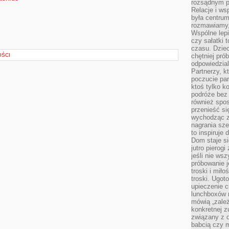
rozsądnym p
Relacje i w
była centrum
rozmawiamy,
Wspólne lepi
czy sałatki 
czasu. Dziec
OŚCI
chętniej pr
odpowiedzial
Partnerzy, k
poczucie par
ktoś tylko k
podróże bez
również spo
przenieść si
wychodząc z 
nagrania sze
to inspiruje
Dom staje si
jutro pierog
jeśli nie ws
próbowanie j
troski i mił
troski. Ugot
upieczenie c
lunchboxów n
mówią „zależ
konkretnej z
związany z 
babcią czy 