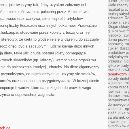
dumę: „zrobi
NIM
enia, jaki tworzymy tak, żeby uzyskać założony cel
wiele rzeczy
BYĆ
ZAWARTE
rezultat prac
ości społeczeństwa oraz polecaną przez Ministerstwo
WSZYSTKIE
realną satys
POTRZEBY
zdrowiem R
ająca owoce oraz warzywa, skromną ilość artykułów
WITAMINY
sprawia, że 
czonej liczby tłuszczów oraz innych pokarmów. Przeważnie
Długie skła
glukozowo-f
chudzające, stosowane przez kobiety z tuszą oraz nie
niepokój, z
 stereotyp, że dieta to głodzenie się w dążeniu do szczupłej
domu pozwal
naprawdę tra
Prócz chęci bycia szczupłymi, ludźmi kieruje dużo innych
cukier, tłus
produktów pe
ą diety, takie jak: chuda postura (diety pomagające
radykalnych 
ektórych składników (np. laktozy), wzmocnienie organizmu
przepisy. Co
tylko w trad
enie do polepszenia kondycji, choroby. Na dietę gigantyczny
również odw
ej przynależymy, od najmłodszych lat uczymy się smaków,
tematyczny
porady diete
rmów oraz sposobu ich przygotowywania. W każdej diecie
w jednym mi
kontra wiec
roporcje towarów, które są niezbędne do prawidłowego
również ma 
zymania odpowiedniej wagi ciała.
dostawą moż
perspektywi
domowego bu
w domu – np.
zjeść kilka 
za ułamek ce
zawsze jest
składników 
bach.de