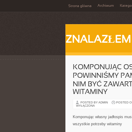
Archiwum
Katego
Strona główna
ZNALAZŁEM
KOMPONUJĄC OS
POWINNIŚMY PAM
NIM BYĆ ZAWART
WITAMINY
POSTED BY ADMIN
POSTED ON 
WYŁĄCZONA
Komponując własny jadłospis mus
wszystkie potrzeby witaminy