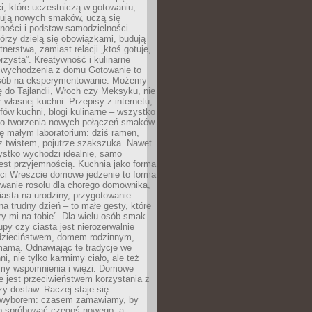
i, które uczestniczą w gotowaniu,
óbują nowych smaków, uczą się
ności i podstaw samodzielności.
tórzy dzielą się obowiązkami, budują
tnerstwa, zamiast relacji „ktoś gotuje,
orzysta”. Kreatywność i kulinarne
 wychodzenia z domu Gotowanie to
sób na eksperymentowanie. Możemy
ę do Tajlandii, Włoch czy Meksyku, nie
własnej kuchni. Przepisy z internetu,
fów kuchni, blogi kulinarne – wszystko
 do tworzenia nowych połączeń smaków.
ę małym laboratorium: dziś ramen,
i z twistem, pojutrze szakszuka. Nawet
zystko wychodzi idealnie, samo
est przyjemnością. Kuchnia jako forma
ości Wreszcie domowe jedzenie to forma
owanie rosołu dla chorego domownika,
iasta na urodziny, przygotowanie
a trudny dzień – to małe gesty, które
y mi na tobie”. Dla wielu osób smak
upy czy ciasta jest nierozerwalnie
dzieciństwem, domem rodzinnym,
mamą. Odnawiając te tradycje we
ni, nie tylko karmimy ciało, ale też
my wspomnienia i więzi. Domowe
e jest przeciwieństwem korzystania z
czy dostaw. Raczej staje się
wyborem: czasem zamawiamy, by
b spróbować czegoś nowego, a