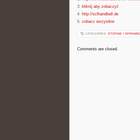
3.
kliknij aby zobaczyć
4.
http://sclhandball.de
5.
zobacz wszystkie
CATEGORIES:
STOPNIE I SPRAWN
Comments are closed.