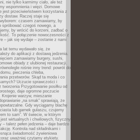
ni, nie tylko karmimy ciało, ale też
my wspomnienia i więzi. Domowe
e jest przeciwieństwem korzystania z
czy dostaw. Raczej staje się
wyborem: czasem zamawiamy, by
b spróbować czegoś nowego, a
jemy, by wrócić do korzeni, zadbać o
iskość. To połączenie nowoczesności z
óre – jak się wydaje – zostanie z nami
a lat temu wydawało się, że
ależy do aplikacji z dostawą jedzenia.
nięciem zamawiamy burgery, sushi,
mowe obiady z ulubionej restauracji.
wnolegle rośnie inny trend: powrót do
 domu, pieczenia chleba,
ania przetworów. Skąd ta moda i co
samych? Uczucie sprawczości i
z tworzenia Przygotowanie posiłku od
prostego, daje ogromne poczucie
 Krojenie warzyw, mieszanie
doprawianie „na smak” sprawiają, że
iepowtarzalne. Gdy wyciągamy blachę
ciasta lub garnek gulaszu, czujemy
łem to sam”. W świecie, w którym
 jest wirtualnych i chwilowych, fizyczny
y – talerz pełen jedzenia – daje bardzo
fakcję. Kontrola nad składnikami i
osnąca świadomość żywieniowa
coraz uważniej czytamy etykiety.