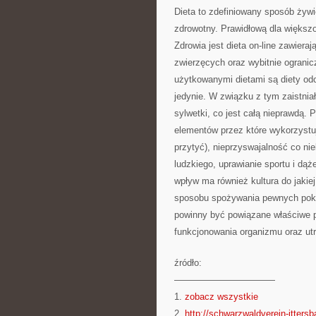
Dieta to zdefiniowany sposób żywi
zdrowotny. Prawidłową dla większ
Zdrowia jest dieta on-line zawier
zwierzęcych oraz wybitnie ograni
użytkowanymi dietami są diety od
jedynie. W związku z tym zaistniał
sylwetki, co jest całą nieprawdą. 
elementów przez które wykorzystuj
przytyć), nieprzyswajalność co ni
ludzkiego, uprawianie sportu i dąż
wpływ ma również kultura do jaki
sposobu spożywania pewnych poka
powinny być powiązane właściwe p
funkcjonowania organizmu oraz utr
źródło:
———————————
1.
zobacz wszystkie
2.
http://schwarzwaldverein-itters