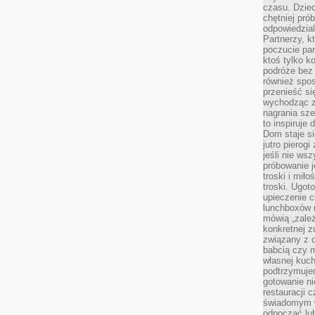
czasu. Dziec
chętniej pr
odpowiedzial
Partnerzy, k
poczucie par
ktoś tylko k
podróże bez
również spo
przenieść si
wychodząc z 
nagrania sze
to inspiruje
Dom staje si
jutro pierog
jeśli nie ws
próbowanie j
troski i mił
troski. Ugot
upieczenie c
lunchboxów n
mówią „zależ
konkretnej z
związany z 
babcią czy 
własnej kuch
podtrzymuje
gotowanie ni
restauracji 
świadomym 
odpocząć lu