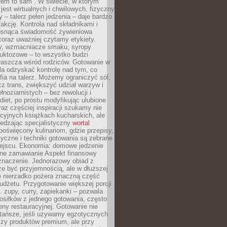
łem to sam”. W świecie, w którym
 jest wirtualnych i chwilowych, fizyczny
y – talerz pełen jedzenia – daje bardzo
fakcję. Kontrola nad składnikami i
osnąca świadomość żywieniowa
coraz uważniej czytamy etykiety.
dy, wzmacniacze smaku, syropy
ruktozowe – to wszystko budzi
właszcza wśród rodziców. Gotowanie w
a odzyskać kontrolę nad tym, co
fia na talerz. Możemy ograniczyć sól,
zcz trans, zwiększyć udział warzyw i
łnoziarnistych – bez rewolucji i
diet, po prostu modyfikując ulubione
raz częściej inspiracji szukamy nie
ycyjnych książkach kucharskich, ale
iedzając specjalistyczny
wortal
poświęcony kulinariom, gdzie przepisy,
tyczne i techniki gotowania są zebrane
ejscu. Ekonomia: domowe jedzenie
zne zamawianie Aspekt finansowy
znaczenie. Jednorazowy obiad z
e być przyjemnością, ale w dłuższej
e nierzadko pożera znaczną część
dżetu. Przygotowanie większej porcji
 zupy, curry, zapiekanki – pozwala
posiłków z jednego gotowania, często
ny restauracyjnej. Gotowanie nie
 tańsze, jeśli używamy egzotycznych
czy produktów premium, ale przy