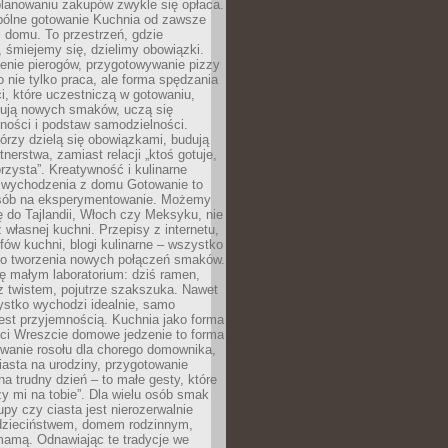
lanowaniu zakupów zwykle się opłaca.
spólne gotowanie Kuchnia od zawsze
 domu. To przestrzeń, gdzie
 śmiejemy się, dzielimy obowiązki.
enie pierogów, przygotowywanie pizzy
to nie tylko praca, ale forma spędzania
i, które uczestniczą w gotowaniu,
óbują nowych smaków, uczą się
ności i podstaw samodzielności.
tórzy dzielą się obowiązkami, budują
tnerstwa, zamiast relacji „ktoś gotuje,
orzysta”. Kreatywność i kulinarne
 wychodzenia z domu Gotowanie to
sób na eksperymentowanie. Możemy
ę do Tajlandii, Włoch czy Meksyku, nie
własnej kuchni. Przepisy z internetu,
fów kuchni, blogi kulinarne – wszystko
 do tworzenia nowych połączeń smaków.
ę małym laboratorium: dziś ramen,
i z twistem, pojutrze szakszuka. Nawet
zystko wychodzi idealnie, samo
est przyjemnością. Kuchnia jako forma
ości Wreszcie domowe jedzenie to forma
owanie rosołu dla chorego domownika,
iasta na urodziny, przygotowanie
a trudny dzień – to małe gesty, które
y mi na tobie”. Dla wielu osób smak
upy czy ciasta jest nierozerwalnie
dzieciństwem, domem rodzinnym,
mamą. Odnawiając te tradycje we