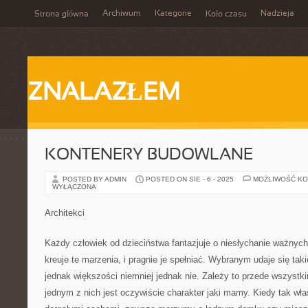
Archiwum
Kategorie
Nadzieja
Strona główna
Koło czasu
ZNALAZŁEM
KONTENERY BUDOWLANE
POSTED BY ADMIN
POSTED ON SIE - 6 - 2025
MOŻLIWOŚĆ K
WYŁĄCZONA
Architekci
Każdy człowiek od dzieciństwa fantazjuje o niesłychanie ważnych
kreuje te marzenia, i pragnie je spełniać. Wybranym udaje się tak
jednak większości niemniej jednak nie. Zależy to przede wszystki
jednym z nich jest oczywiście charakter jaki mamy. Kiedy tak wła