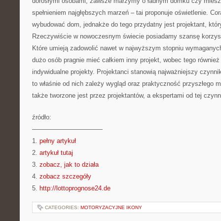
dorosłymi osobami, zawsze marzymy o ładnym domku czy mieszka
spełnieniem najgłębszych marzeń – tai proponuje oświetlenie. Co
wybudować dom, jednakże do tego przydatny jest projektant, któr
Rzeczywiście w nowoczesnym świecie posiadamy szansę korzyst
Które umieją zadowolić nawet w najwyższym stopniu wymaganych 
dużo osób pragnie mieć całkiem inny projekt, wobec tego również
indywidualne projekty. Projektanci stanowią najważniejszy czynnik
to właśnie od nich zależy wygląd oraz praktyczność przyszłego 
także tworzone jest przez projektantów, a ekspertami od tej czynn
źródło:
———————————
1.
pełny artykuł
2.
artykuł tutaj
3.
zobacz, jak to działa
4.
zobacz szczegóły
5.
http://lottoprognose24.de
CATEGORIES:
MOTORYZACYJNE IKONY