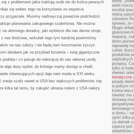
dumę: „zrobi
a się z problemami jakie traktują osób nie do końca pewnych
wiele rzeczy
duje się wobec tego na korzystanie ze wsparcia
rezultat prac
realną satys
czy przyjaciele. Musimy nadzwyczaj poważnie podchodzić
zdrowiem R
sprawia, że 
 traktuje planowania zakupowego szaleństwa. Nie można
Długie skła
 na ułomnego doradcę, jaki wybierze dla nas denne stroje,
glukozowo-f
niepokój, z
 z nas litościwa, wskutek tego tym bardziej powinniśmy
domu pozwal
 jakim na nas zależy i nie będą nam koszmarnie życzyć.
naprawdę tra
cukier, tłus
imi detalami jak na przykład biżuteria – tutaj gigantyczne
produktów pe
radykalnych 
e podoba i co pasuje do należącej do nas własnej urody.
przepisy. Co
ie daje duży wybór, do którego mamy dostęp w chwili
tylko w trad
również odw
 wiele interesujących opcji daje nam moda w XXI wieku.
tematyczny
iać swoje szafy nawet w USA bez większych problemów, top
porady diete
w jednym mi
cze kilka lat temu, by zakupić ubrania rodem z USA należy
kontra wiec
również ma 
dostawą moż
perspektywi
domowego bu
w domu – np.
zjeść kilka 
za ułamek ce
zawsze jest
składników 