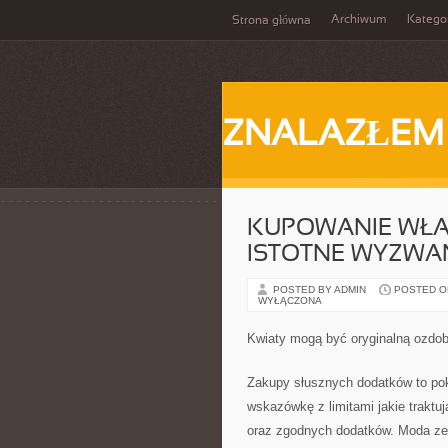
Archiwum
Katego
Strona główna
ZNALAZŁEM
KUPOWANIE WŁ
ISTOTNE WYZWA
POSTED BY ADMIN
POSTED ON 
WYŁĄCZONA
Kwiaty mogą być oryginalną ozdo
Zakupy słusznych dodatków to po
wskazówkę z limitami jakie traktuj
oraz zgodnych dodatków. Moda ze