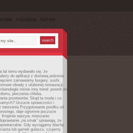
SCRIBE
FACEBOOK
TWITTER
a lat temu wydawało się, że
ależy do aplikacji z dostawą jedzenia.
nięciem zamawiamy burgery, sushi,
mowe obiady z ulubionej restauracji.
wnolegle rośnie inny trend: powrót do
 domu, pieczenia chleba,
ania przetworów. Skąd ta moda i co
samych? Uczucie sprawczości i
z tworzenia Przygotowanie posiłku od
prostego, daje ogromne poczucie
 Krojenie warzyw, mieszanie
doprawianie „na smak” sprawiają, że
iepowtarzalne. Gdy wyciągamy blachę
ciasta lub garnek gulaszu, czujemy