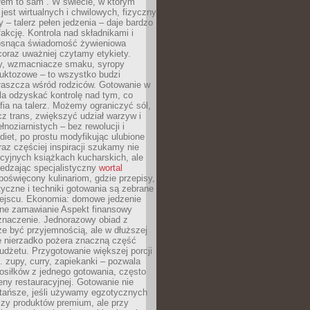
łem to sam”. W świecie, w którym
 jest wirtualnych i chwilowych, fizyczny
y – talerz pełen jedzenia – daje bardzo
fakcję. Kontrola nad składnikami i
osnąca świadomość żywieniowa
coraz uważniej czytamy etykiety.
dy, wzmacniacze smaku, syropy
ruktozowe – to wszystko budzi
właszcza wśród rodziców. Gotowanie w
a odzyskać kontrolę nad tym, co
fia na talerz. Możemy ograniczyć sól,
zcz trans, zwiększyć udział warzyw i
łnoziarnistych – bez rewolucji i
diet, po prostu modyfikując ulubione
raz częściej inspiracji szukamy nie
ycyjnych książkach kucharskich, ale
iedzając specjalistyczny
wortal
poświęcony kulinariom, gdzie przepisy,
tyczne i techniki gotowania są zebrane
ejscu. Ekonomia: domowe jedzenie
zne zamawianie Aspekt finansowy
znaczenie. Jednorazowy obiad z
e być przyjemnością, ale w dłuższej
e nierzadko pożera znaczną część
dżetu. Przygotowanie większej porcji
 zupy, curry, zapiekanki – pozwala
posiłków z jednego gotowania, często
ny restauracyjnej. Gotowanie nie
 tańsze, jeśli używamy egzotycznych
czy produktów premium, ale przy