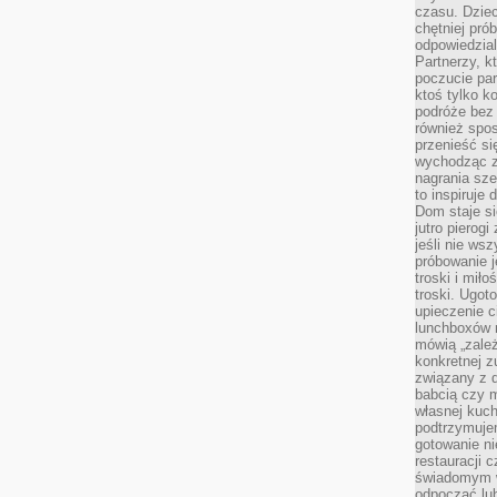
czasu. Dziec
chętniej pr
odpowiedzial
Partnerzy, k
poczucie par
ktoś tylko k
podróże bez
również spo
przenieść si
wychodząc z 
nagrania sze
to inspiruje
Dom staje si
jutro pierog
jeśli nie ws
próbowanie j
troski i mił
troski. Ugot
upieczenie c
lunchboxów n
mówią „zależ
konkretnej z
związany z 
babcią czy 
własnej kuch
podtrzymuje
gotowanie ni
restauracji 
świadomym 
odpocząć lu