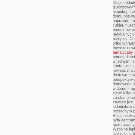
Długie skła
glukozowo-f
niepokój, z
domu pozwal
naprawdę tra
cukier, tłus
produktów pe
radykalnych 
przepisy. Co
tylko w trad
również odw
tematyczny
porady diete
w jednym mi
kontra wiec
również ma 
dostawą moż
perspektywi
domowego bu
w domu – np.
zjeść kilka 
za ułamek ce
zawsze jest
składników 
rozsądnym p
Relacje i w
była centrum
rozmawiamy,
Wspólne lepi
czy sałatki 