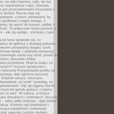
ni, nie tylko karmimy ciało, ale też
my wspomnienia i więzi. Domowe
e jest przeciwieństwem korzystania z
czy dostaw. Raczej staje się
wyborem: czasem zamawiamy, by
b spróbować czegoś nowego, a
jemy, by wrócić do korzeni, zadbać o
iskość. To połączenie nowoczesności z
óre – jak się wydaje – zostanie z nami
a lat temu wydawało się, że
ależy do aplikacji z dostawą jedzenia.
nięciem zamawiamy burgery, sushi,
mowe obiady z ulubionej restauracji.
wnolegle rośnie inny trend: powrót do
 domu, pieczenia chleba,
ania przetworów. Skąd ta moda i co
samych? Uczucie sprawczości i
z tworzenia Przygotowanie posiłku od
prostego, daje ogromne poczucie
 Krojenie warzyw, mieszanie
doprawianie „na smak” sprawiają, że
iepowtarzalne. Gdy wyciągamy blachę
ciasta lub garnek gulaszu, czujemy
łem to sam”. W świecie, w którym
 jest wirtualnych i chwilowych, fizyczny
y – talerz pełen jedzenia – daje bardzo
fakcję. Kontrola nad składnikami i
osnąca świadomość żywieniowa
coraz uważniej czytamy etykiety.