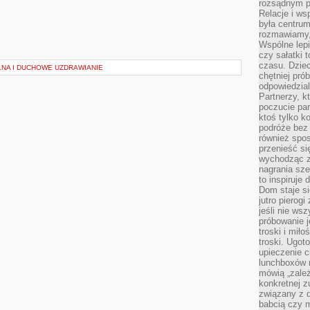
rozsądnym p
Relacje i w
była centrum
rozmawiamy,
Wspólne lepi
czy sałatki 
czasu. Dziec
NA I DUCHOWE UZDRAWIANIE
chętniej pr
odpowiedzial
Partnerzy, k
poczucie par
ktoś tylko k
podróże bez
również spo
przenieść si
wychodząc z 
nagrania sze
to inspiruje
Dom staje si
jutro pierog
jeśli nie ws
próbowanie j
troski i mił
troski. Ugot
upieczenie c
lunchboxów n
mówią „zależ
konkretnej z
związany z 
babcią czy 