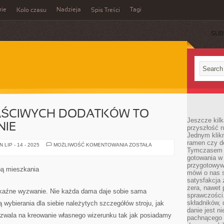
rie
Nadzieja
Tagi
Koło czasu
Spis Treści
SUB
AŚCIWYCH DODATKÓW TO
Jeszcze kilk
NIE
przyszłość n
Jednym klik
ramen czy do
KUPOWANIE
LIP - 14 - 2025
MOŻLIWOŚĆ KOMENTOWANIA
ZOSTAŁA
Tymczasem ró
WŁAŚCIWYCH
DODATKÓW
gotowania w
TO
przygotowyw
ISTOTNE
bą mieszkania
WYZWANIE
mówi o nas 
satysfakcja 
zera, nawet 
kaźne wyzwanie. Nie każda dama daje sobie sama
sprawczości.
składników, 
ą wybierania dla siebie należytych szczegółów stroju, jak
danie jest n
zwala na kreowanie własnego wizerunku tak jak posiadamy
pachnącego 