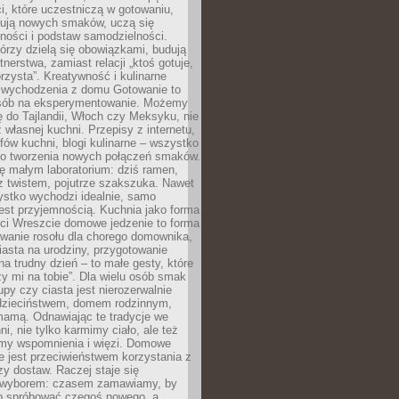
i, które uczestniczą w gotowaniu,
óbują nowych smaków, uczą się
ności i podstaw samodzielności.
tórzy dzielą się obowiązkami, budują
tnerstwa, zamiast relacji „ktoś gotuje,
orzysta”. Kreatywność i kulinarne
 wychodzenia z domu Gotowanie to
sób na eksperymentowanie. Możemy
ę do Tajlandii, Włoch czy Meksyku, nie
własnej kuchni. Przepisy z internetu,
fów kuchni, blogi kulinarne – wszystko
 do tworzenia nowych połączeń smaków.
ę małym laboratorium: dziś ramen,
i z twistem, pojutrze szakszuka. Nawet
zystko wychodzi idealnie, samo
est przyjemnością. Kuchnia jako forma
ości Wreszcie domowe jedzenie to forma
owanie rosołu dla chorego domownika,
iasta na urodziny, przygotowanie
a trudny dzień – to małe gesty, które
y mi na tobie”. Dla wielu osób smak
upy czy ciasta jest nierozerwalnie
dzieciństwem, domem rodzinnym,
mamą. Odnawiając te tradycje we
ni, nie tylko karmimy ciało, ale też
my wspomnienia i więzi. Domowe
e jest przeciwieństwem korzystania z
czy dostaw. Raczej staje się
wyborem: czasem zamawiamy, by
b spróbować czegoś nowego, a