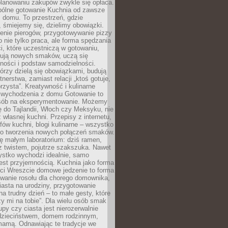
lanowaniu zakupów zwykle się opłaca.
spólne gotowanie Kuchnia od zawsze
 domu. To przestrzeń, gdzie
 śmiejemy się, dzielimy obowiązki.
enie pierogów, przygotowywanie pizzy
to nie tylko praca, ale forma spędzania
i, które uczestniczą w gotowaniu,
óbują nowych smaków, uczą się
ności i podstaw samodzielności.
tórzy dzielą się obowiązkami, budują
tnerstwa, zamiast relacji „ktoś gotuje,
orzysta”. Kreatywność i kulinarne
 wychodzenia z domu Gotowanie to
sób na eksperymentowanie. Możemy
ę do Tajlandii, Włoch czy Meksyku, nie
własnej kuchni. Przepisy z internetu,
fów kuchni, blogi kulinarne – wszystko
 do tworzenia nowych połączeń smaków.
ę małym laboratorium: dziś ramen,
i z twistem, pojutrze szakszuka. Nawet
zystko wychodzi idealnie, samo
est przyjemnością. Kuchnia jako forma
ości Wreszcie domowe jedzenie to forma
owanie rosołu dla chorego domownika,
iasta na urodziny, przygotowanie
a trudny dzień – to małe gesty, które
y mi na tobie”. Dla wielu osób smak
upy czy ciasta jest nierozerwalnie
dzieciństwem, domem rodzinnym,
mamą. Odnawiając te tradycje we