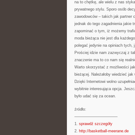
na to chętkę, ale wielu z nas styk
prywatnego stylu. Sporo osób decy
zawodowców – takich jak partner 
jednak do tego zagadnienia jakie
zapominać o tym, iż możemy trafić
moda bieżąca nie jest dla każdego
polegać jedynie na opiniach tych,
Prościej idzie nam zazwyczaj z tak
znaczenie ma to co nam się realni
Warto skorzystać z możliwości jak
bieżącej. Należałoby wiedzieć jak
Dzięki Internetowi wolno uzupełn
wybitnie interesująca opcja. Jesz
było udać się za ocean.
źródło:
———————————
1.
sprawdź szczegóły
2.
http://basketball-meerane.de