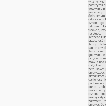
własnej kuch
podtrzymuje
gotowanie ni
restauracji 
świadomym 
odpocząć lu
czasem gotu
zdrowie i bl
tradycją, kt
na długo.
Jeszcze kilk
przyszłość n
Jednym klik
ramen czy do
Tymczasem ró
gotowania w
przygotowyw
mówi o nas 
satysfakcja 
zera, nawet 
sprawczości.
składników, 
danie jest n
pachnącego 
dumę: „zrobi
wiele rzeczy
rezultat prac
realną satys
zdrowiem R
sprawia, że 