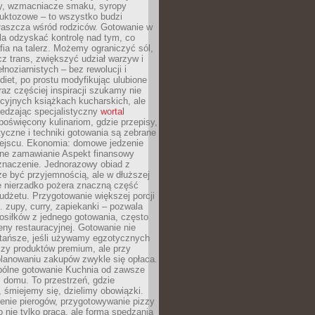
dy, wzmacniacze smaku, syropy
ruktozowe – to wszystko budzi
właszcza wśród rodziców. Gotowanie w
a odzyskać kontrolę nad tym, co
fia na talerz. Możemy ograniczyć sól,
zcz trans, zwiększyć udział warzyw i
łnoziarnistych – bez rewolucji i
diet, po prostu modyfikując ulubione
raz częściej inspiracji szukamy nie
ycyjnych książkach kucharskich, ale
iedzając specjalistyczny
wortal
poświęcony kulinariom, gdzie przepisy,
tyczne i techniki gotowania są zebrane
ejscu. Ekonomia: domowe jedzenie
zne zamawianie Aspekt finansowy
znaczenie. Jednorazowy obiad z
e być przyjemnością, ale w dłuższej
e nierzadko pożera znaczną część
dżetu. Przygotowanie większej porcji
 zupy, curry, zapiekanki – pozwala
posiłków z jednego gotowania, często
ny restauracyjnej. Gotowanie nie
 tańsze, jeśli używamy egzotycznych
czy produktów premium, ale przy
lanowaniu zakupów zwykle się opłaca.
spólne gotowanie Kuchnia od zawsze
 domu. To przestrzeń, gdzie
 śmiejemy się, dzielimy obowiązki.
enie pierogów, przygotowywanie pizzy
to nie tylko praca, ale forma spędzania