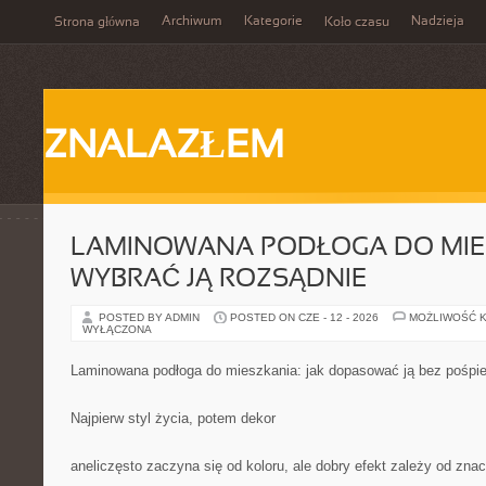
Archiwum
Kategorie
Nadzieja
Strona główna
Koło czasu
ZNALAZŁEM
LAMINOWANA PODŁOGA DO MIES
WYBRAĆ JĄ ROZSĄDNIE
POSTED BY ADMIN
POSTED ON CZE - 12 - 2026
MOŻLIWOŚĆ 
WYŁĄCZONA
Laminowana podłoga do mieszkania: jak dopasować ją bez pośpi
Najpierw styl życia, potem dekor
aneliczęsto zaczyna się od koloru, ale dobry efekt zależy od znac