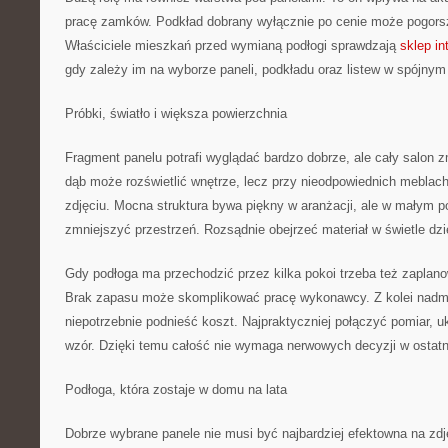
pracę zamków. Podkład dobrany wyłącznie po cenie może pogors
Właściciele mieszkań przed wymianą podłogi sprawdzają
sklep in
gdy zależy im na wyborze paneli, podkładu oraz listew w spójnym 
Próbki, światło i większa powierzchnia
Fragment panelu potrafi wyglądać bardzo dobrze, ale cały salon z
dąb może rozświetlić wnętrze, lecz przy nieodpowiednich meblach
zdjęciu. Mocna struktura bywa piękny w aranżacji, ale w małym 
zmniejszyć przestrzeń. Rozsądnie obejrzeć materiał w świetle d
Gdy podłoga ma przechodzić przez kilka pokoi trzeba też zaplano
Brak zapasu może skomplikować pracę wykonawcy. Z kolei nad
niepotrzebnie podnieść koszt. Najpraktyczniej połączyć pomiar, 
wzór. Dzięki temu całość nie wymaga nerwowych decyzji w ostatni
Podłoga, która zostaje w domu na lata
Dobrze wybrane panele nie musi być najbardziej efektowna na zd