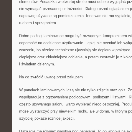
elementów. Posadzka w otwartej strefie musi dobrze wyglądać pr
nie wymagać przesadnej ostrożności. Dlatego przed oglądaniem p
naprawdę używane są pomieszczenia. Inne warunki ma sypialnia,
ruchem i sprzątaniem.
Dobre podłogi laminowane mogą być rozsądnym kompromisem wte
odporność na codzienne użytkowanie. Lepiej nie oceniać ich wył
wrażeniu, bo różnice techniczne ujawniają się dopiero w praktyce
cieplejsze oraz chłodniejsze odcienie, a potem zestawić je z kolo
i światłem dziennym.
Na co zwrócić uwagę przed zakupem
W panelach laminowanych liczą się nie tylko zdjęcie oraz opis. Zn
współpracuje z ogrzewaniem podłogowym, podłożem i listwami. K
często używanego salonu, warto wybierać nieco ostrożniej. Produ
może wystarczyć przy niewielkim ruchu, ale w domu, w którym po
szybciej pokaże różnice jakości.
Dużą rolę ma również warstwa pod panelami. To on wpływa na aku