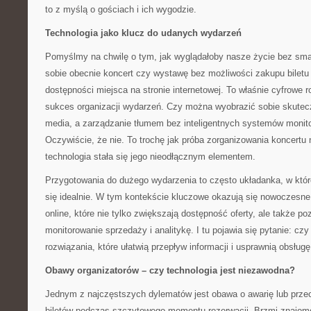
to z myślą o gościach i ich wygodzie.
Technologia jako klucz do udanych wydarzeń
Pomyślmy na chwilę o tym, jak wyglądałoby nasze życie bez sma
sobie obecnie koncert czy wystawę bez możliwości zakupu biletu
dostępności miejsca na stronie internetowej. To właśnie cyfrowe r
sukces organizacji wydarzeń. Czy można wyobrazić sobie skutec
media, a zarządzanie tłumem bez inteligentnych systemów monitor
Oczywiście, że nie. To trochę jak próba zorganizowania koncertu
technologia stała się jego nieodłącznym elementem.
Przygotowania do dużego wydarzenia to często układanka, w któr
się idealnie. W tym kontekście kluczowe okazują się nowoczesn
online, które nie tylko zwiększają dostępność oferty, ale także p
monitorowanie sprzedaży i analitykę. I tu pojawia się pytanie: cz
rozwiązania, które ułatwią przepływ informacji i usprawnią obsługę
Obawy organizatorów – czy technologia jest niezawodna?
Jednym z najczęstszych dylematów jest obawa o awarię lub prze
biletów podczas szczytowego momentu rezerwacji. Brzmi znajomo