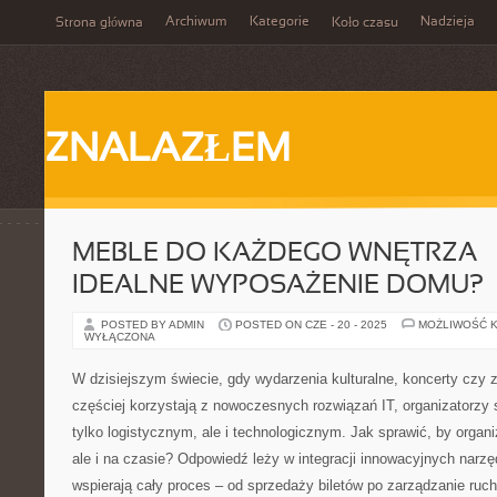
Archiwum
Kategorie
Nadzieja
Strona główna
Koło czasu
ZNALAZŁEM
MEBLE DO KAŻDEGO WNĘTRZA –
IDEALNE WYPOSAŻENIE DOMU?
POSTED BY ADMIN
POSTED ON CZE - 20 - 2025
MOŻLIWOŚĆ 
WYŁĄCZONA
W dzisiejszym świecie, gdy wydarzenia kulturalne, koncerty czy
częściej korzystają z nowoczesnych rozwiązań IT, organizatorzy
tylko logistycznym, ale i technologicznym. Jak sprawić, by organi
ale i na czasie? Odpowiedź leży w integracji innowacyjnych narzę
wspierają cały proces – od sprzedaży biletów po zarządzanie ru