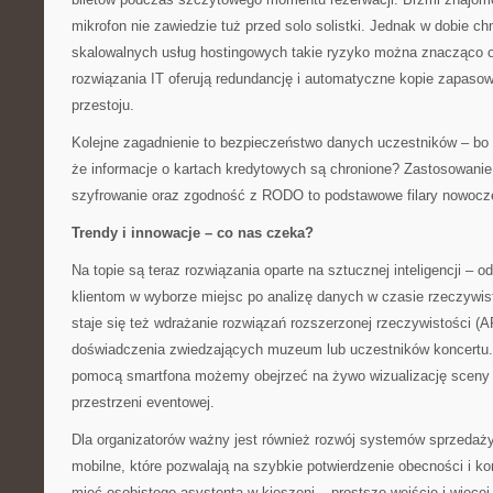
mikrofon nie zawiedzie tuż przed solo solistki. Jednak w dobie ch
skalowalnych usług hostingowych takie ryzyko można znacząco o
rozwiązania IT oferują redundancję i automatyczne kopie zapasow
przestoju.
Kolejne zagadnienie to bezpieczeństwo danych uczestników – bo 
że informacje o kartach kredytowych są chronione? Zastosowanie
szyfrowanie oraz zgodność z RODO to podstawowe filary nowoczes
Trendy i innowacje – co nas czeka?
Na topie są teraz rozwiązania oparte na sztucznej inteligencji –
klientom w wyborze miejsc po analizę danych w czasie rzeczywis
staje się też wdrażanie rozwiązań rozszerzonej rzeczywistości (
doświadczenia zwiedzających muzeum lub uczestników koncertu
pomocą smartfona możemy obejrzeć na żywo wizualizację sceny 
przestrzeni eventowej.
Dla organizatorów ważny jest również rozwój systemów sprzedaży 
mobilne, które pozwalają na szybkie potwierdzenie obecności i kon
mieć osobistego asystenta w kieszeni – prostsze wejście i więcej