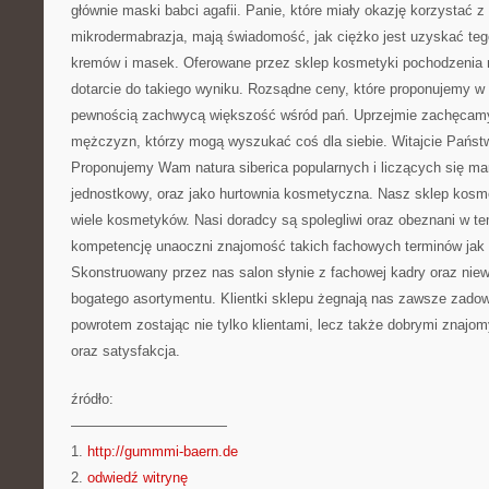
głównie maski babci agafii. Panie, które miały okazję korzystać z 
mikrodermabrazja, mają świadomość, jak ciężko jest uzyskać te
kremów i masek. Oferowane przez sklep kosmetyki pochodzenia n
dotarcie do takiego wyniku. Rozsądne ceny, które proponujemy w s
pewnością zachwycą większość wśród pań. Uprzejmie zachęcamy
mężczyzn, którzy mogą wyszukać coś dla siebie. Witajcie Państw
Proponujemy Wam natura siberica popularnych i liczących się m
jednostkowy, oraz jako hurtownia kosmetyczna. Nasz sklep ko
wiele kosmetyków. Nasi doradcy są spolegliwi oraz obeznani w t
kompetencję unaoczni znajomość takich fachowych terminów jak
Skonstruowany przez nas salon słynie z fachowej kadry oraz nie
bogatego asortymentu. Klientki sklepu żegnają nas zawsze zadow
powrotem zostając nie tylko klientami, lecz także dobrymi znajo
oraz satysfakcja.
źródło:
———————————
1.
http://gummmi-baern.de
2.
odwiedź witrynę