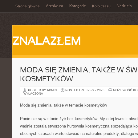
Archiwum
Kategorie
Nadzieja
Strona główna
Koło czasu
ZNALAZŁEM
MODA SIĘ ZMIENIA, TAKŻE W ŚW
KOSMETYKÓW
POSTED BY ADMIN
POSTED ON LIP - 9 - 2025
MOŻLIWOŚĆ K
WYŁĄCZONA
Moda się zmienia, także w temacie kosmetyków
Panie nie są w stanie żyć bez kosmetyków. My o tej kwestii abso
waśnie została stworzona hurtownia kosmetyczna sprzedająca kos
obecnych czasach warto stawiać na naturalne produkty, dlatego 