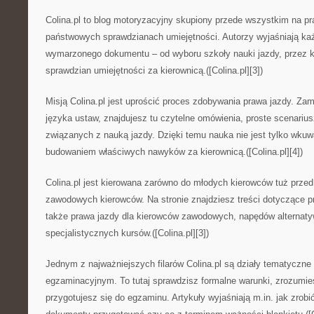
Colina.pl to blog motoryzacyjny skupiony przede wszystkim na pr
państwowych sprawdzianach umiejętności. Autorzy wyjaśniają każ
wymarzonego dokumentu – od wyboru szkoły nauki jazdy, przez k
sprawdzian umiejętności za kierownicą.([Colina.pl][3])
Misją Colina.pl jest uprościć proces zdobywania prawa jazdy. Za
języka ustaw, znajdujesz tu czytelne omówienia, proste scenariu
związanych z nauką jazdy. Dzięki temu nauka nie jest tylko wkuw
budowaniem właściwych nawyków za kierownicą.([Colina.pl][4])
Colina.pl jest kierowana zarówno do młodych kierowców tuż przed
zawodowych kierowców. Na stronie znajdziesz treści dotyczące pr
także prawa jazdy dla kierowców zawodowych, napędów alternat
specjalistycznych kursów.([Colina.pl][3])
Jednym z najważniejszych filarów Colina.pl są działy tematyczn
egzaminacyjnym. To tutaj sprawdzisz formalne warunki, zrozumie
przygotujesz się do egzaminu. Artykuły wyjaśniają m.in. jak zrobić