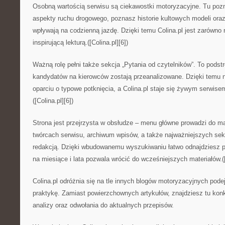
Osobną wartością serwisu są ciekawostki motoryzacyjne. Tu poz
aspekty ruchu drogowego, poznasz historie kultowych modeli ora
wpływają na codzienną jazdę. Dzięki temu Colina.pl jest zarówno 
inspirującą lekturą.([Colina.pl][6])
Ważną rolę pełni także sekcja „Pytania od czytelników”. To podst
kandydatów na kierowców zostają przeanalizowane. Dzięki temu n
oparciu o typowe potknięcia, a Colina.pl staje się żywym serwisem,
([Colina.pl][6])
Strona jest przejrzysta w obsłudze – menu główne prowadzi do m
twórcach serwisu, archiwum wpisów, a także najważniejszych sek
redakcją. Dzięki wbudowanemu wyszukiwaniu łatwo odnajdziesz po
na miesiące i lata pozwala wrócić do wcześniejszych materiałów.([C
Colina.pl odróżnia się na tle innych blogów motoryzacyjnych po
praktykę. Zamiast powierzchownych artykułów, znajdziesz tu konk
analizy oraz odwołania do aktualnych przepisów.