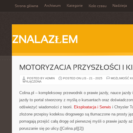
Archiwum
Kategorie
Nadzieja
Strona główna
Koło czasu
ZNALAZŁEM
MOTORYZACJA PRZYSZŁOŚCI I K
POSTED BY ADMIN
POSTED ON LIS - 21 - 2025
MOŻLIWOŚĆ 
WYŁĄCZONA
Colina.pl – kompleksowy przewodnik o prawie jazdy, nauce jazdy
jazdy to portal stworzony z myślą o kursantach oraz doświadczo
odświeżyć wiadomości z teorii.
Eksploatacja i Serwis
i Chrysler T
złożone przepisy kodeksu drogowego są tłumaczone na prosty jęz
pomagają przejść całą drogę od pierwszej myśli o prawie jazdy a
poruszanie się po ulicy.([Colina.pl][2])