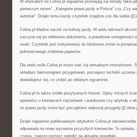
W artykułach na Colina.pl regularnie przewijają się tematy takie j
pierwszym razem”, „Kategorie prawa jazdy w Polsce” czy „Czy war
automat”. Dzięki temu każdy czytelnik znajdzie coś dla siebie.([Col
Colina.pl kładzie nacisk na kulturę jazdy. W wielu tekstach akcent
zaczyna się po odebraniu dokumentu, a prawdziwe umiejętności wyn
nauki. Czytelnik jest motywowany do śledzenia zmian w przepisac
jednorazowego zrobienia papierów.
Dla wielu osób Colina.pl może stać się wirtualnym instruktorem. Ś
układasz harmonogram przygotowań, poznajesz techniki uczenia s
dowiadujesz się, co zrobić po oblanym egzaminie.
Colina.pl to także źródło pozytywnych historii. Opisy różnych ści
opowieści o kierowcach ciężarówek i autobusów czy artykuły o ek
że prawo jazdy może być początkiem większej przygody.([Colina.p
Dzięki regularnie publikowanym artykułom Colina.pl odzwierciedla 
odpowiada na nowe wyzwania przyszłych kierowców. To sprawia, 
czasie, zawsze możesz natrafić na aktualne poradniki.