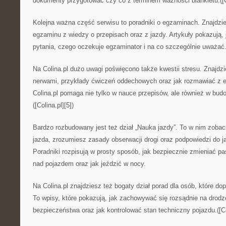
dokumenty przygotować czy co z terminem ważności blankietu.([Co
Kolejna ważna część serwisu to poradniki o egzaminach. Znajdzi
egzaminu z wiedzy o przepisach oraz z jazdy. Artykuły pokazują,
pytania, czego oczekuje egzaminator i na co szczególnie uważać
Na Colina.pl dużo uwagi poświęcono także kwestii stresu. Znajdz
nerwami, przykłady ćwiczeń oddechowych oraz jak rozmawiać z 
Colina.pl pomaga nie tylko w nauce przepisów, ale również w bud
([Colina.pl][5])
Bardzo rozbudowany jest też dział „Nauka jazdy”. To w nim zobac
jazda, zrozumiesz zasady obserwacji drogi oraz podpowiedzi do j
Poradniki rozpisują w prosty sposób, jak bezpiecznie zmieniać p
nad pojazdem oraz jak jeździć w nocy.
Na Colina.pl znajdziesz też bogaty dział porad dla osób, które do
To wpisy, które pokazują, jak zachowywać się rozsądnie na drod
bezpieczeństwa oraz jak kontrolować stan techniczny pojazdu.([Col