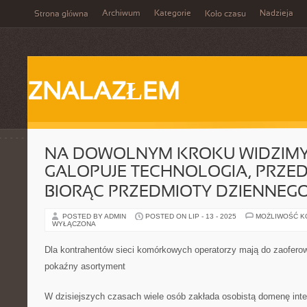
Archiwum
Kategorie
Nadzieja
Strona główna
Koło czasu
ZNALAZŁEM
NA DOWOLNYM KROKU WIDZIMY
GALOPUJE TECHNOLOGIA, PRZE
BIORĄC PRZEDMIOTY DZIENNEG
POSTED BY ADMIN
POSTED ON LIP - 13 - 2025
MOŻLIWOŚĆ 
WYŁĄCZONA
Dla kontrahentów sieci komórkowych operatorzy mają do zaoferow
pokaźny asortyment
W dzisiejszych czasach wiele osób zakłada osobistą domenę inter