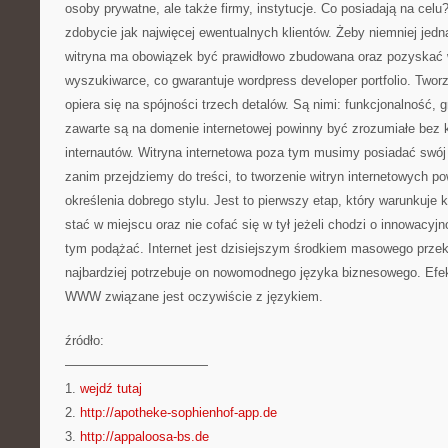
osoby prywatne, ale także firmy, instytucje. Co posiadają na cel
zdobycie jak najwięcej ewentualnych klientów. Żeby niemniej jedna
witryna ma obowiązek być prawidłowo zbudowana oraz pozyskać
wyszukiwarce, co gwarantuje wordpress developer portfolio. Tworz
opiera się na spójności trzech detalów. Są nimi: funkcjonalność, gra
zawarte są na domenie internetowej powinny być zrozumiałe bez k
internautów. Witryna internetowa poza tym musimy posiadać swój 
zanim przejdziemy do treści, to tworzenie witryn internetowych p
określenia dobrego stylu. Jest to pierwszy etap, który warunkuje k
stać w miejscu oraz nie cofać się w tył jeżeli chodzi o innowacyj
tym podążać. Internet jest dzisiejszym środkiem masowego przek
najbardziej potrzebuje on nowomodnego języka biznesowego. Efe
WWW związane jest oczywiście z językiem.
źródło:
———————————
1.
wejdź tutaj
2.
http://apotheke-sophienhof-app.de
3.
http://appaloosa-bs.de