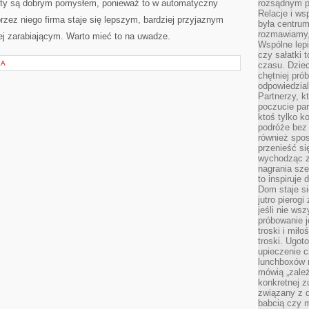
żety są dobrym pomysłem, ponieważ to w automatyczny
rozsądnym p
Relacje i w
zez niego firma staje się lepszym, bardziej przyjaznym
była centrum
rozmawiamy,
ej zarabiającym. Warto mieć to na uwadze.
Wspólne lepi
czy sałatki 
KA
czasu. Dziec
chętniej pr
odpowiedzial
Partnerzy, k
poczucie par
ktoś tylko k
podróże bez
również spo
przenieść si
wychodząc z 
nagrania sze
to inspiruje
Dom staje si
jutro pierog
jeśli nie ws
próbowanie j
troski i mił
troski. Ugot
upieczenie c
lunchboxów n
mówią „zależ
konkretnej z
związany z 
babcią czy 