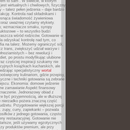
łem to sam”. W świecie, w którym
 jest wirtualnych i chwilowych, fizyczny
y – talerz pełen jedzenia – daje bardzo
fakcję. Kontrola nad składnikami i
osnąca świadomość żywieniowa
coraz uważniej czytamy etykiety.
dy, wzmacniacze smaku, syropy
ruktozowe – to wszystko budzi
właszcza wśród rodziców. Gotowanie w
a odzyskać kontrolę nad tym, co
fia na talerz. Możemy ograniczyć sól,
zcz trans, zwiększyć udział warzyw i
łnoziarnistych – bez rewolucji i
diet, po prostu modyfikując ulubione
raz częściej inspiracji szukamy nie
ycyjnych książkach kucharskich, ale
iedzając specjalistyczny
wortal
poświęcony kulinariom, gdzie przepisy,
tyczne i techniki gotowania są zebrane
ejscu. Ekonomia: domowe jedzenie
zne zamawianie Aspekt finansowy
znaczenie. Jednorazowy obiad z
e być przyjemnością, ale w dłuższej
e nierzadko pożera znaczną część
dżetu. Przygotowanie większej porcji
 zupy, curry, zapiekanki – pozwala
posiłków z jednego gotowania, często
ny restauracyjnej. Gotowanie nie
 tańsze, jeśli używamy egzotycznych
czy produktów premium, ale przy