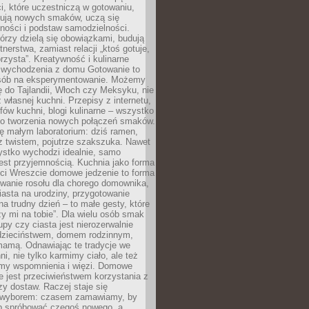
i, które uczestniczą w gotowaniu,
óbują nowych smaków, uczą się
ności i podstaw samodzielności.
tórzy dzielą się obowiązkami, budują
tnerstwa, zamiast relacji „ktoś gotuje,
orzysta”. Kreatywność i kulinarne
 wychodzenia z domu Gotowanie to
sób na eksperymentowanie. Możemy
ę do Tajlandii, Włoch czy Meksyku, nie
własnej kuchni. Przepisy z internetu,
fów kuchni, blogi kulinarne – wszystko
 do tworzenia nowych połączeń smaków.
ę małym laboratorium: dziś ramen,
i z twistem, pojutrze szakszuka. Nawet
zystko wychodzi idealnie, samo
est przyjemnością. Kuchnia jako forma
ości Wreszcie domowe jedzenie to forma
owanie rosołu dla chorego domownika,
iasta na urodziny, przygotowanie
a trudny dzień – to małe gesty, które
y mi na tobie”. Dla wielu osób smak
upy czy ciasta jest nierozerwalnie
dzieciństwem, domem rodzinnym,
mamą. Odnawiając te tradycje we
ni, nie tylko karmimy ciało, ale też
my wspomnienia i więzi. Domowe
e jest przeciwieństwem korzystania z
czy dostaw. Raczej staje się
wyborem: czasem zamawiamy, by
b spróbować czegoś nowego, a