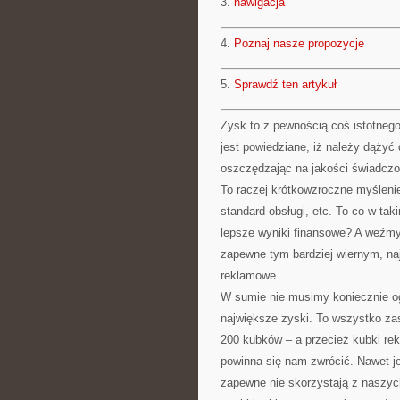
3.
nawigacja
4.
Poznaj nasze propozycje
5.
Sprawdź ten artykuł
Zysk to z pewnością coś istotnego
jest powiedziane, iż należy dążyć
oszczędzając na jakości świadczo
To raczej krótkowzroczne myślenie
standard obsługi, etc. To co w tak
lepsze wyniki finansowe? A weźm
zapewne tym bardziej wiernym, naj
reklamowe.
W sumie nie musimy koniecznie ogr
największe zyski. To wszystko za
200 kubków – a przecież kubki re
powinna się nam zwrócić. Nawet je
zapewne nie skorzystają z naszych