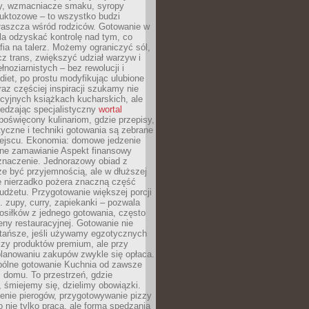
dy, wzmacniacze smaku, syropy
ruktozowe – to wszystko budzi
właszcza wśród rodziców. Gotowanie w
a odzyskać kontrolę nad tym, co
fia na talerz. Możemy ograniczyć sól,
zcz trans, zwiększyć udział warzyw i
łnoziarnistych – bez rewolucji i
diet, po prostu modyfikując ulubione
raz częściej inspiracji szukamy nie
ycyjnych książkach kucharskich, ale
iedzając specjalistyczny
wortal
poświęcony kulinariom, gdzie przepisy,
tyczne i techniki gotowania są zebrane
ejscu. Ekonomia: domowe jedzenie
zne zamawianie Aspekt finansowy
znaczenie. Jednorazowy obiad z
e być przyjemnością, ale w dłuższej
e nierzadko pożera znaczną część
dżetu. Przygotowanie większej porcji
 zupy, curry, zapiekanki – pozwala
posiłków z jednego gotowania, często
ny restauracyjnej. Gotowanie nie
 tańsze, jeśli używamy egzotycznych
czy produktów premium, ale przy
lanowaniu zakupów zwykle się opłaca.
spólne gotowanie Kuchnia od zawsze
 domu. To przestrzeń, gdzie
 śmiejemy się, dzielimy obowiązki.
enie pierogów, przygotowywanie pizzy
to nie tylko praca, ale forma spędzania