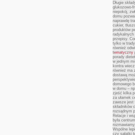
Długie skła
glukozowo-f
niepokój, z
domu pozwal
naprawdę tra
cukier, tłus
produktów pe
radykalnych 
przepisy. Co
tylko w trad
również odw
tematyczny
porady diete
w jednym mi
kontra wiec
również ma 
dostawą moż
perspektywi
domowego bu
w domu – np.
zjeść kilka 
za ułamek ce
zawsze jest
składników 
rozsądnym p
Relacje i w
była centrum
rozmawiamy,
Wspólne lepi
czy sałatki 