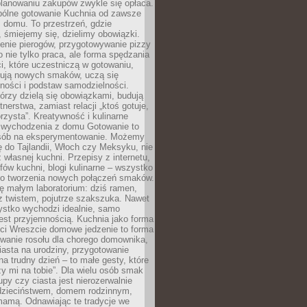
lanowaniu zakupów zwykle się opłaca.
spólne gotowanie Kuchnia od zawsze
 domu. To przestrzeń, gdzie
 śmiejemy się, dzielimy obowiązki.
enie pierogów, przygotowywanie pizzy
to nie tylko praca, ale forma spędzania
i, które uczestniczą w gotowaniu,
óbują nowych smaków, uczą się
ności i podstaw samodzielności.
tórzy dzielą się obowiązkami, budują
tnerstwa, zamiast relacji „ktoś gotuje,
orzysta”. Kreatywność i kulinarne
 wychodzenia z domu Gotowanie to
sób na eksperymentowanie. Możemy
ę do Tajlandii, Włoch czy Meksyku, nie
własnej kuchni. Przepisy z internetu,
fów kuchni, blogi kulinarne – wszystko
 do tworzenia nowych połączeń smaków.
ę małym laboratorium: dziś ramen,
i z twistem, pojutrze szakszuka. Nawet
zystko wychodzi idealnie, samo
est przyjemnością. Kuchnia jako forma
ości Wreszcie domowe jedzenie to forma
owanie rosołu dla chorego domownika,
iasta na urodziny, przygotowanie
a trudny dzień – to małe gesty, które
y mi na tobie”. Dla wielu osób smak
upy czy ciasta jest nierozerwalnie
dzieciństwem, domem rodzinnym,
mamą. Odnawiając te tradycje we