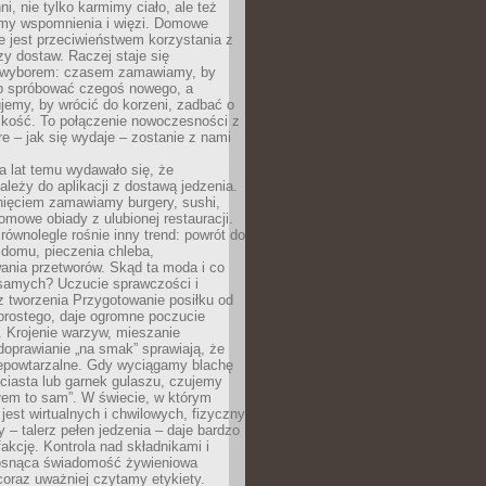
ni, nie tylko karmimy ciało, ale też
my wspomnienia i więzi. Domowe
e jest przeciwieństwem korzystania z
czy dostaw. Raczej staje się
wyborem: czasem zamawiamy, by
b spróbować czegoś nowego, a
jemy, by wrócić do korzeni, zadbać o
iskość. To połączenie nowoczesności z
óre – jak się wydaje – zostanie z nami
a lat temu wydawało się, że
ależy do aplikacji z dostawą jedzenia.
nięciem zamawiamy burgery, sushi,
mowe obiady z ulubionej restauracji.
wnolegle rośnie inny trend: powrót do
 domu, pieczenia chleba,
ania przetworów. Skąd ta moda i co
samych? Uczucie sprawczości i
z tworzenia Przygotowanie posiłku od
prostego, daje ogromne poczucie
 Krojenie warzyw, mieszanie
doprawianie „na smak” sprawiają, że
iepowtarzalne. Gdy wyciągamy blachę
ciasta lub garnek gulaszu, czujemy
łem to sam”. W świecie, w którym
 jest wirtualnych i chwilowych, fizyczny
y – talerz pełen jedzenia – daje bardzo
fakcję. Kontrola nad składnikami i
osnąca świadomość żywieniowa
coraz uważniej czytamy etykiety.