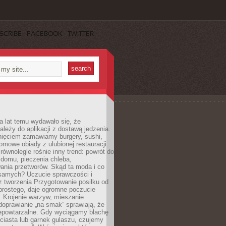
SCRIBE
FACEBOOK
TWITTER
a lat temu wydawało się, że
ależy do aplikacji z dostawą jedzenia.
nięciem zamawiamy burgery, sushi,
mowe obiady z ulubionej restauracji.
wnolegle rośnie inny trend: powrót do
 domu, pieczenia chleba,
ania przetworów. Skąd ta moda i co
samych? Uczucie sprawczości i
z tworzenia Przygotowanie posiłku od
prostego, daje ogromne poczucie
 Krojenie warzyw, mieszanie
doprawianie „na smak” sprawiają, że
iepowtarzalne. Gdy wyciągamy blachę
ciasta lub garnek gulaszu, czujemy