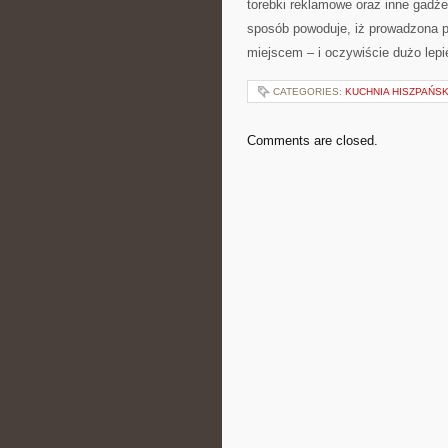
torebki reklamowe oraz inne gad
sposób powoduje, iż prowadzona pr
miejscem – i oczywiście dużo lepi
CATEGORIES:
KUCHNIA HISZPAŃS
Comments are closed.