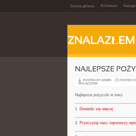
Archiwum
Katego
Strona główna
ZNALAZŁEM
NAJLEPSZE POŻYC
POSTED BY ADMIN
POSTED ON 
WYŁĄCZONA
Najlepsze pożyczki w sieci
1.
Dowiedz się więcej
2.
Przeczytaj nasz najnowszy wpi