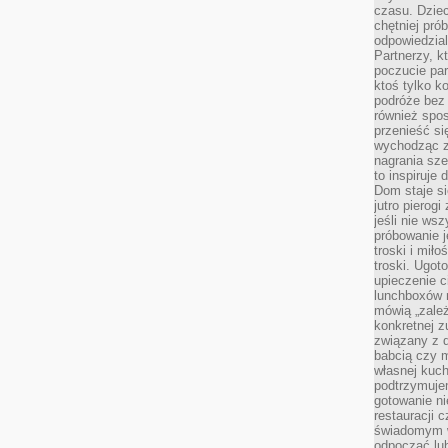
czasu. Dziec
chętniej pr
odpowiedzial
Partnerzy, k
poczucie par
ktoś tylko k
podróże bez
również spo
przenieść si
wychodząc z 
nagrania sze
to inspiruje
Dom staje si
jutro pierog
jeśli nie ws
próbowanie j
troski i mił
troski. Ugot
upieczenie c
lunchboxów n
mówią „zależ
konkretnej z
związany z 
babcią czy 
własnej kuch
podtrzymuje
gotowanie ni
restauracji 
świadomym 
odpocząć lu