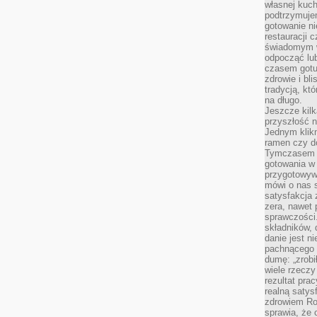
własnej kuch
podtrzymuje
gotowanie ni
restauracji 
świadomym 
odpocząć lu
czasem gotu
zdrowie i bl
tradycją, kt
na długo.
Jeszcze kilk
przyszłość n
Jednym klik
ramen czy do
Tymczasem ró
gotowania w
przygotowyw
mówi o nas 
satysfakcja 
zera, nawet 
sprawczości.
składników, 
danie jest n
pachnącego 
dumę: „zrobi
wiele rzeczy
rezultat prac
realną satys
zdrowiem R
sprawia, że 