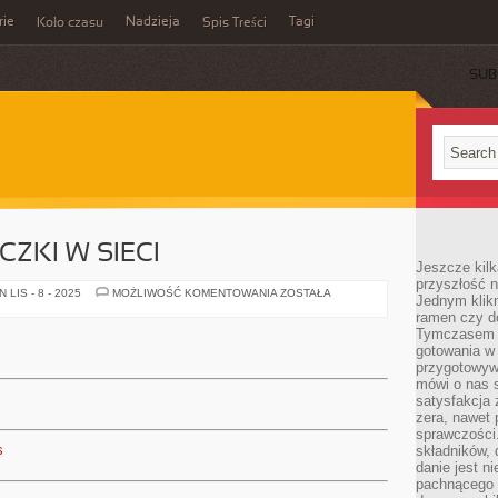
rie
Nadzieja
Tagi
Koło czasu
Spis Treści
SUB
ZKI W SIECI
Jeszcze kilk
przyszłość n
NAJLEPSZE
LIS - 8 - 2025
MOŻLIWOŚĆ KOMENTOWANIA
ZOSTAŁA
Jednym klik
POŻYCZKI
ramen czy do
W
SIECI
Tymczasem ró
gotowania w
przygotowyw
mówi o nas 
satysfakcja 
zera, nawet 
sprawczości.
s
składników, 
danie jest n
pachnącego 