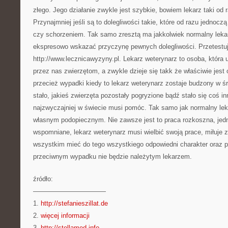
złego. Jego działanie zwykle jest szybkie, bowiem lekarz taki od r
Przynajmniej jeśli są to dolegliwości takie, które od razu jednoc
czy schorzeniem. Tak samo zresztą ma jakkolwiek normalny lekar
ekspresowo wskazać przyczynę pewnych dolegliwości. Przetestu
http://www.lecznicawyzyny.pl. Lekarz weterynarz to osoba, któr
przez nas zwierzętom, a zwykle dzieje się takk że właściwie jest 
przecież wypadki kiedy to lekarz weterynarz zostaje budzony w 
stało, jakieś zwierzęta pozostały pogryzione bądź stało się coś 
najzwyczajniej w świecie musi pomóc. Tak samo jak normalny le
własnym podopiecznym. Nie zawsze jest to praca rozkoszna, jedn
wspomniane, lekarz weterynarz musi wielbić swoją prace, miłuje 
wszystkim mieć do tego wszystkiego odpowiedni charakter oraz p
przeciwnym wypadku nie będzie należytym lekarzem.
źródło:
———————————
1.
http://stefanieszillat.de
2.
więcej informacji
3.
http://stellamed.info