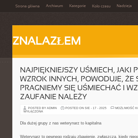
Archiwum
Kategorie
Nadzieja
Strona główna
Koło czasu
ZNALAZŁEM
NAJPIĘKNIEJSZY UŚMIECH, JAKI 
WZROK INNYCH, POWODUJE, ŻE 
PRAGNIEMY SIĘ UŚMIECHAĆ I W
ZAUFANIE NALEŻY
POSTED BY ADMIN
POSTED ON SIE - 17 - 2025
MOŻLIWOŚĆ 
WYŁĄCZONA
Dla dużej grupy z nas weterynarz to kapitalna
Weterynarz to pewnego rodzaju zbawienie, zwłaszcza, kiedy nieoc