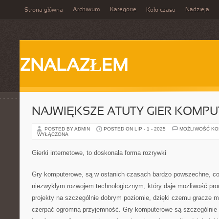
Archiwum
Kategorie
Nadzieja
Strona główna
Koło czasu
ZNALAZŁEM
NAJWIĘKSZE ATUTY GIER KOMP
POSTED BY ADMIN
POSTED ON LIP - 1 - 2025
MOŻLIWOŚĆ K
WYŁĄCZONA
Gierki internetowe, to doskonała forma rozrywki
Gry komputerowe, są w ostanich czasach bardzo powszechne, c
niezwykłym rozwojem technologicznym, który daje możliwość pro
projekty na szczególnie dobrym poziomie, dzięki czemu gracze ma
czerpać ogromną przyjemność. Gry komputerowe są szczególnie r