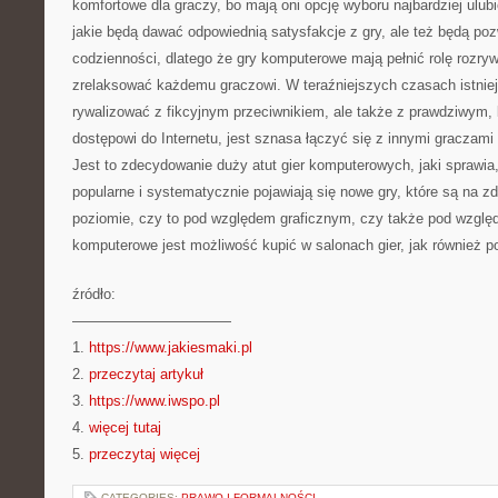
komfortowe dla graczy, bo mają oni opcję wyboru najbardziej ulubio
jakie będą dawać odpowiednią satysfakcje z gry, ale też będą po
codzienności, dlatego że gry komputerowe mają pełnić rolę rozrywk
zrelaksować każdemu graczowi. W teraźniejszych czasach istniej
rywalizować z fikcyjnym przeciwnikiem, ale także z prawdziwym,
dostępowi do Internetu, jest sznasa łączyć się z innymi graczami 
Jest to zdecydowanie duży atut gier komputerowych, jaki sprawia
popularne i systematycznie pojawiają się nowe gry, które są na
poziomie, czy to pod względem graficznym, czy także pod względe
komputerowe jest możliwość kupić w salonach gier, jak również po
źródło:
———————————
1.
https://www.jakiesmaki.pl
2.
przeczytaj artykuł
3.
https://www.iwspo.pl
4.
więcej tutaj
5.
przeczytaj więcej
CATEGORIES:
PRAWO I FORMALNOŚCI