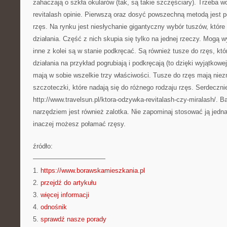
zahaczają o szkła okularów (tak, są takie szczęściary). Trzeba 
revitalash opinie. Pierwszą oraz dosyć powszechną metodą jest p
rzęs. Na rynku jest niesłychanie gigantyczny wybór tuszów, któr
działania. Część z nich skupia się tylko na jednej rzeczy. Mogą 
inne z kolei są w stanie podkręcać. Są również tusze do rzęs, któ
działania na przykład pogrubiają i podkręcają (to dzięki wyjątkow
mają w sobie wszelkie trzy właściwości. Tusze do rzęs mają niez
szczoteczki, które nadają się do różnego rodzaju rzęs. Serdeczn
http://www.travelsun.pl/ktora-odzywka-revitalash-czy-miralash/. 
narzędziem jest również zalotka. Nie zapominaj stosować ją jedn
inaczej możesz połamać rzęsy.
źródło:
———————————
1.
https://www.borawskamieszkania.pl
2.
przejdź do artykułu
3.
więcej informacji
4.
odnośnik
5.
sprawdź nasze porady