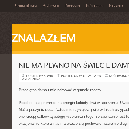
Archiwum
Kategorie
Nadzieja
Strona główna
Koło czasu
ZNALAZŁEM
NIE MA PEWNO NA ŚWIECIE DAM
POSTED BY ADMIN
POSTED ON WRZ - 26 - 2025
MOŻLIWOŚĆ 
WYŁĄCZONA
Przeciętna dama umie nabywać w gruncie rzeczy
Podobno najogromniejsza energia kobiety tkwi w spojrzeniu. Uwodz
Może poczynić cuda. Naturalnie największą siłę w takich przypa
one kreują całkowitą potęgę wizerunku i tego, że spojrzenie jest 
okazjonalnie która z nas ma okazję się pochwalić naturalnie długi