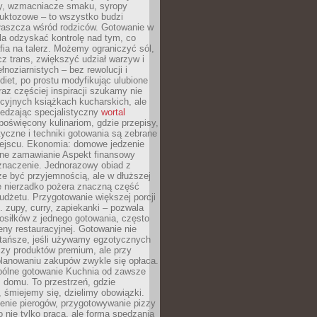
dy, wzmacniacze smaku, syropy
ruktozowe – to wszystko budzi
właszcza wśród rodziców. Gotowanie w
a odzyskać kontrolę nad tym, co
fia na talerz. Możemy ograniczyć sól,
zcz trans, zwiększyć udział warzyw i
łnoziarnistych – bez rewolucji i
diet, po prostu modyfikując ulubione
raz częściej inspiracji szukamy nie
ycyjnych książkach kucharskich, ale
iedzając specjalistyczny
wortal
poświęcony kulinariom, gdzie przepisy,
tyczne i techniki gotowania są zebrane
ejscu. Ekonomia: domowe jedzenie
zne zamawianie Aspekt finansowy
znaczenie. Jednorazowy obiad z
e być przyjemnością, ale w dłuższej
e nierzadko pożera znaczną część
dżetu. Przygotowanie większej porcji
 zupy, curry, zapiekanki – pozwala
posiłków z jednego gotowania, często
ny restauracyjnej. Gotowanie nie
 tańsze, jeśli używamy egzotycznych
czy produktów premium, ale przy
lanowaniu zakupów zwykle się opłaca.
spólne gotowanie Kuchnia od zawsze
 domu. To przestrzeń, gdzie
 śmiejemy się, dzielimy obowiązki.
enie pierogów, przygotowywanie pizzy
to nie tylko praca, ale forma spędzania