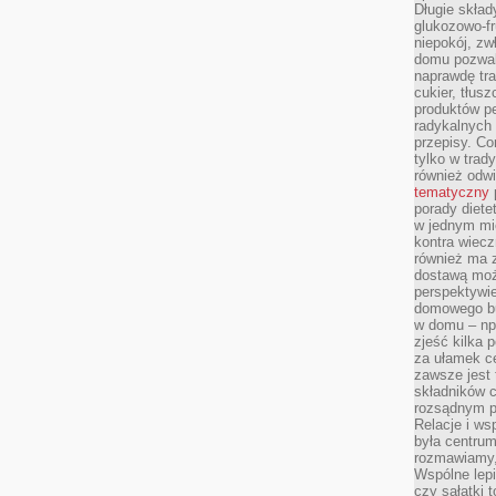
Długie skła
glukozowo-f
niepokój, z
domu pozwal
naprawdę tra
cukier, tłus
produktów pe
radykalnych 
przepisy. Co
tylko w trad
również odw
tematyczny
porady diete
w jednym mi
kontra wiec
również ma 
dostawą moż
perspektywi
domowego bu
w domu – np.
zjeść kilka 
za ułamek ce
zawsze jest
składników 
rozsądnym p
Relacje i w
była centrum
rozmawiamy,
Wspólne lepi
czy sałatki 