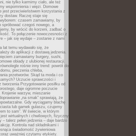
ni, nie tylko karmimy ciało, ale też
my wspomnienia i więzi. Domowe
e jest przeciwieństwem korzystania z
czy dostaw. Raczej staje się
wyborem: czasem zamawiamy, by
b spróbować czegoś nowego, a
jemy, by wrócić do korzeni, zadbać o
iskość. To połączenie nowoczesności z
óre – jak się wydaje – zostanie z nami
a lat temu wydawało się, że
ależy do aplikacji z dostawą jedzenia.
nięciem zamawiamy burgery, sushi,
mowe obiady z ulubionej restauracji.
wnolegle rośnie inny trend: powrót do
 domu, pieczenia chleba,
ania przetworów. Skąd ta moda i co
samych? Uczucie sprawczości i
z tworzenia Przygotowanie posiłku od
prostego, daje ogromne poczucie
 Krojenie warzyw, mieszanie
doprawianie „na smak” sprawiają, że
iepowtarzalne. Gdy wyciągamy blachę
ciasta lub garnek gulaszu, czujemy
łem to sam”. W świecie, w którym
 jest wirtualnych i chwilowych, fizyczny
y – talerz pełen jedzenia – daje bardzo
fakcję. Kontrola nad składnikami i
osnąca świadomość żywieniowa
coraz uważniej czytamy etykiety.