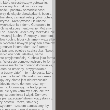
i, które uczestniczą w gotowaniu,
óbują nowych smaków, uczą się
ności i podstaw samodzielności.
tórzy dzielą się obowiązkami, budują
tnerstwa, zamiast relacji „ktoś gotuje,
orzysta”. Kreatywność i kulinarne
 wychodzenia z domu Gotowanie to
sób na eksperymentowanie. Możemy
ę do Tajlandii, Włoch czy Meksyku, nie
własnej kuchni. Przepisy z internetu,
fów kuchni, blogi kulinarne – wszystko
 do tworzenia nowych połączeń smaków.
ę małym laboratorium: dziś ramen,
i z twistem, pojutrze szakszuka. Nawet
zystko wychodzi idealnie, samo
est przyjemnością. Kuchnia jako forma
ości Wreszcie domowe jedzenie to forma
owanie rosołu dla chorego domownika,
iasta na urodziny, przygotowanie
a trudny dzień – to małe gesty, które
y mi na tobie”. Dla wielu osób smak
upy czy ciasta jest nierozerwalnie
dzieciństwem, domem rodzinnym,
mamą. Odnawiając te tradycje we
ni, nie tylko karmimy ciało, ale też
my wspomnienia i więzi. Domowe
e jest przeciwieństwem korzystania z
czy dostaw. Raczej staje się
wyborem: czasem zamawiamy, by
b spróbować czegoś nowego, a