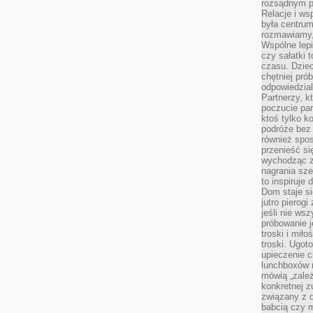
rozsądnym p
Relacje i w
była centrum
rozmawiamy,
Wspólne lepi
czy sałatki 
czasu. Dziec
chętniej pr
odpowiedzial
Partnerzy, k
poczucie par
ktoś tylko k
podróże bez
również spo
przenieść si
wychodząc z 
nagrania sze
to inspiruje
Dom staje si
jutro pierog
jeśli nie ws
próbowanie j
troski i mił
troski. Ugot
upieczenie c
lunchboxów n
mówią „zależ
konkretnej z
związany z 
babcią czy 