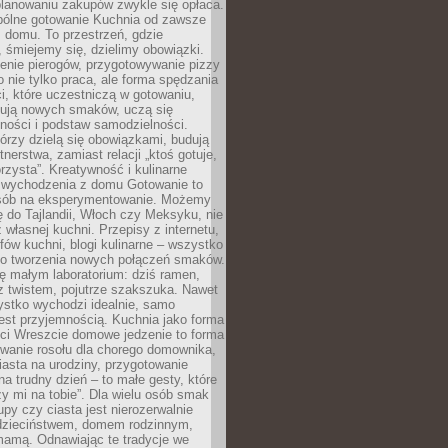
lanowaniu zakupów zwykle się opłaca.
spólne gotowanie Kuchnia od zawsze
 domu. To przestrzeń, gdzie
 śmiejemy się, dzielimy obowiązki.
enie pierogów, przygotowywanie pizzy
to nie tylko praca, ale forma spędzania
i, które uczestniczą w gotowaniu,
óbują nowych smaków, uczą się
ności i podstaw samodzielności.
tórzy dzielą się obowiązkami, budują
tnerstwa, zamiast relacji „ktoś gotuje,
orzysta”. Kreatywność i kulinarne
 wychodzenia z domu Gotowanie to
sób na eksperymentowanie. Możemy
ę do Tajlandii, Włoch czy Meksyku, nie
własnej kuchni. Przepisy z internetu,
fów kuchni, blogi kulinarne – wszystko
 do tworzenia nowych połączeń smaków.
ę małym laboratorium: dziś ramen,
i z twistem, pojutrze szakszuka. Nawet
zystko wychodzi idealnie, samo
est przyjemnością. Kuchnia jako forma
ości Wreszcie domowe jedzenie to forma
owanie rosołu dla chorego domownika,
iasta na urodziny, przygotowanie
a trudny dzień – to małe gesty, które
y mi na tobie”. Dla wielu osób smak
upy czy ciasta jest nierozerwalnie
dzieciństwem, domem rodzinnym,
mamą. Odnawiając te tradycje we