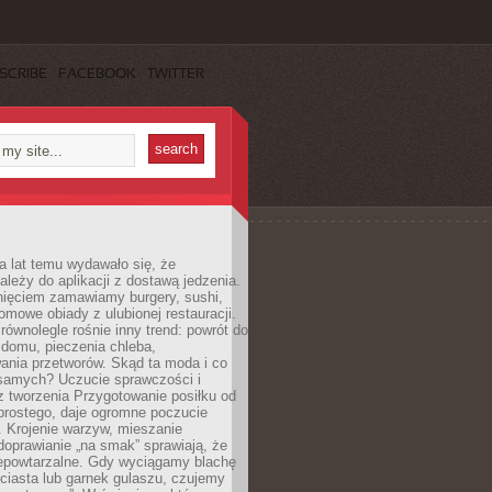
SCRIBE
FACEBOOK
TWITTER
a lat temu wydawało się, że
ależy do aplikacji z dostawą jedzenia.
nięciem zamawiamy burgery, sushi,
mowe obiady z ulubionej restauracji.
wnolegle rośnie inny trend: powrót do
 domu, pieczenia chleba,
ania przetworów. Skąd ta moda i co
samych? Uczucie sprawczości i
z tworzenia Przygotowanie posiłku od
prostego, daje ogromne poczucie
 Krojenie warzyw, mieszanie
doprawianie „na smak” sprawiają, że
iepowtarzalne. Gdy wyciągamy blachę
ciasta lub garnek gulaszu, czujemy