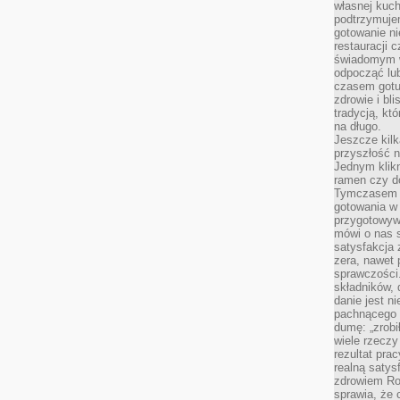
własnej kuch
podtrzymuje
gotowanie ni
restauracji 
świadomym 
odpocząć lu
czasem gotu
zdrowie i bl
tradycją, kt
na długo.
Jeszcze kilk
przyszłość n
Jednym klik
ramen czy do
Tymczasem ró
gotowania w
przygotowyw
mówi o nas 
satysfakcja 
zera, nawet 
sprawczości.
składników, 
danie jest n
pachnącego 
dumę: „zrobi
wiele rzeczy
rezultat prac
realną satys
zdrowiem R
sprawia, że 