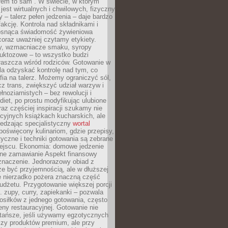
łem to sam”. W świecie, w którym
 jest wirtualnych i chwilowych, fizyczny
y – talerz pełen jedzenia – daje bardzo
fakcję. Kontrola nad składnikami i
osnąca świadomość żywieniowa
coraz uważniej czytamy etykiety.
dy, wzmacniacze smaku, syropy
ruktozowe – to wszystko budzi
właszcza wśród rodziców. Gotowanie w
a odzyskać kontrolę nad tym, co
fia na talerz. Możemy ograniczyć sól,
zcz trans, zwiększyć udział warzyw i
łnoziarnistych – bez rewolucji i
diet, po prostu modyfikując ulubione
raz częściej inspiracji szukamy nie
ycyjnych książkach kucharskich, ale
iedzając specjalistyczny
wortal
poświęcony kulinariom, gdzie przepisy,
tyczne i techniki gotowania są zebrane
ejscu. Ekonomia: domowe jedzenie
zne zamawianie Aspekt finansowy
znaczenie. Jednorazowy obiad z
e być przyjemnością, ale w dłuższej
e nierzadko pożera znaczną część
dżetu. Przygotowanie większej porcji
 zupy, curry, zapiekanki – pozwala
posiłków z jednego gotowania, często
ny restauracyjnej. Gotowanie nie
 tańsze, jeśli używamy egzotycznych
czy produktów premium, ale przy