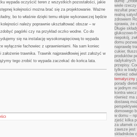
dumę: „zrobi
 wypada oczyścić teren z wszystkich pozostałości, jakie
wiele rzeczy
tępnej kolejności można brać się za projektowanie. Ważne
rezultat prac
realną satys
okładny, bo to właśnie dzięki temu ekipie wykonawczej będzie
zdrowiem R
sprawia, że 
 kolejności należy poprawnie ukształtować obszar – w
Długie skła
 zdobyć pagórki czy na przykład oczko wodne. Co do
glukozowo-f
niepokój, z
decydujemy się na instalację wysokonapięciową to wypada
domu pozwal
że wyłącznie fachowiec z uprawnieniami. Na sam koniec
naprawdę tra
cukier, tłus
i założenie trawnika. Trawnik najprawidłowiej jest założyć w
produktów pe
radykalnych 
dążymy tego zrobić to wypada zaczekać do końca lata.
przepisy. Co
tylko w trad
również odw
tematyczny
porady diete
w jednym mi
kontra wiec
również ma 
dostawą moż
perspektywi
domowego bu
w domu – np.
OŚCI
zjeść kilka 
za ułamek ce
zawsze jest
składników 