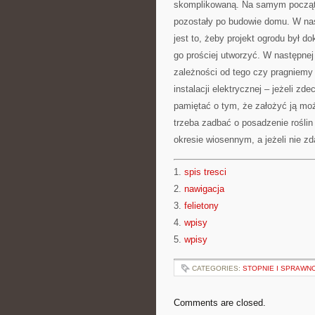
skomplikowaną. Na samym początku
pozostały po budowie domu. W nas
jest to, żeby projekt ogrodu był d
go prościej utworzyć. W następnej
zależności od tego czy pragniemy
instalacji elektrycznej – jeżeli z
pamiętać o tym, że założyć ją mo
trzeba zadbać o posadzenie roślin 
okresie wiosennym, a jeżeli nie z
1.
spis tresci
2.
nawigacja
3.
felietony
4.
wpisy
5.
wpisy
CATEGORIES:
STOPNIE I SPRAWN
Comments are closed.