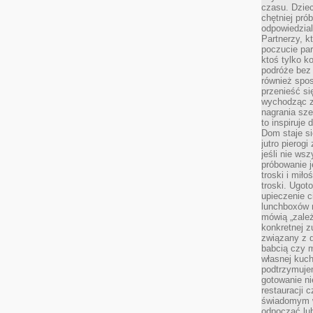
czasu. Dziec
chętniej pr
odpowiedzial
Partnerzy, k
poczucie par
ktoś tylko k
podróże bez
również spo
przenieść si
wychodząc z 
nagrania sze
to inspiruje
Dom staje si
jutro pierog
jeśli nie ws
próbowanie j
troski i mił
troski. Ugot
upieczenie c
lunchboxów n
mówią „zależ
konkretnej z
związany z 
babcią czy 
własnej kuch
podtrzymuje
gotowanie ni
restauracji 
świadomym 
odpocząć lu