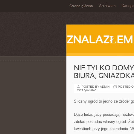
Archiwum
Katego
Strona główna
ZNALAZŁEM
NIE TYLKO DOMY 
BIURA, GNIAZDK
POSTED BY ADMIN
POSTED ON 
WYŁĄCZONA
Śliczny ogród to jedno ze źródeł g
Dużo ludzi, jacy posiadają możli
zdołać posiadać własny ogród. Że
kwestiach przy jego zakładaniu. 