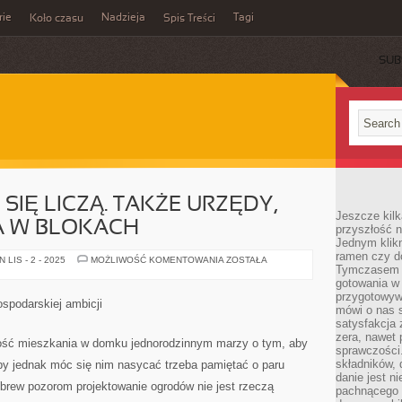
rie
Nadzieja
Tagi
Koło czasu
Spis Treści
SUB
SIĘ LICZĄ. TAKŻE URZĘDY,
Jeszcze kilk
A W BLOKACH
przyszłość n
Jednym klik
ramen czy do
NIE
LIS - 2 - 2025
MOŻLIWOŚĆ KOMENTOWANIA
ZOSTAŁA
Tymczasem ró
TYLKO
DOMY
gotowania w
SIĘ
przygotowyw
LICZĄ.
ospodarskiej ambicji
TAKŻE
mówi o nas 
URZĘDY,
satysfakcja 
BIURA,
zera, nawet 
GNIAZDKA
wość mieszkania w domku jednorodzinnym marzy o tym, aby
W
sprawczości.
BLOKACH
składników, 
by jednak móc się nim nasycać trzeba pamiętać o paru
danie jest n
Wbrew pozorom projektowanie ogrodów nie jest rzeczą
pachnącego 