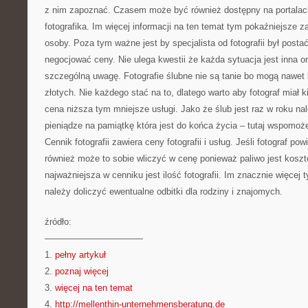
z nim zapoznać. Czasem może być również dostępny na portalac
fotografika. Im więcej informacji na ten temat tym pokaźniejsze za
osoby. Poza tym ważne jest by specjalista od fotografii był postać
negocjować ceny. Nie ulega kwestii że każda sytuacja jest inna o
szczególną uwagę. Fotografie ślubne nie są tanie bo mogą nawet
złotych. Nie każdego stać na to, dlatego warto aby fotograf miał 
cena niższa tym mniejsze usługi. Jako że ślub jest raz w roku n
pieniądze na pamiątkę która jest do końca życia – tutaj wspomoże
Cennik fotografii zawiera ceny fotografii i usług. Jeśli fotograf po
również może to sobie wliczyć w cenę ponieważ paliwo jest kosz
najważniejsza w cenniku jest ilość fotografii. Im znacznie więcej t
należy doliczyć ewentualne odbitki dla rodziny i znajomych.
źródło:
———————————
1.
pełny artykuł
2.
poznaj więcej
3.
więcej na ten temat
4.
http://mellenthin-unternehmensberatung.de