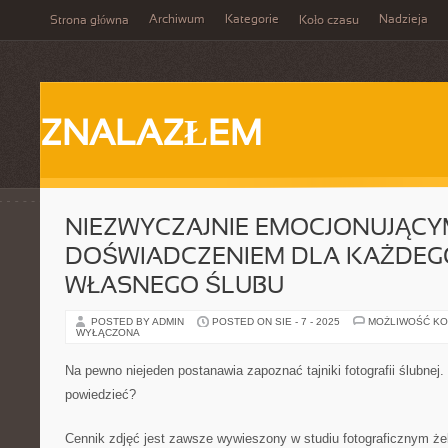
Archiwum
Kategorie
Nadzieja
Strona główna
Koło czasu
ZNALAZŁEM
NIEZWYCZAJNIE EMOCJONUJĄC
DOŚWIADCZENIEM DLA KAŻDEGO,
WŁASNEGO ŚLUBU
POSTED BY ADMIN
POSTED ON SIE - 7 - 2025
MOŻLIWOŚĆ K
WYŁĄCZONA
Na pewno niejeden postanawia zapoznać tajniki fotografii ślubnej.
powiedzieć?
Cennik zdjęć jest zawsze wywieszony w studiu fotograficznym żeb