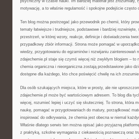
psychiczny w czasie nauki. Im bardziej materiał jest zrozumiały, 
motywację, a to właśnie regularność i spokojne podejście często 
Ten blog można postrzegać jako przewodnik po chemii, który pro
tematy łatwiejsze i trudniejsze, podstawowe i bardziej rozwinięte, 
przestrzeń, w której wzory, reakcje, definicje i doświadczenia two
przypadkowy zbiór informacji. Strona może pomagać w uporządkow
wiedzy, przygotowaniu do egzaminów i rozwijaniu zainteresowań 
zdajechemie.pl staje się czymś więcej niż zwykłym blogiem – to 
chemia organiczna i nieorganiczna zostają przedstawione jako dz
dostępne dla każdego, kto chce poświęcić chwilę na ich zrozumie
Dla osób szukających miejsca, które w prosty, ale nie uproszcz
zdajechemie.pl może być wartościowym adresem. To blog dla tych
więcej, rozumieć lepiej i uczyć się skuteczniej. To strona, która
naukę, pomagać w przygotowaniach do matury, porządkować mate
inspirować do odkrywania, że chemia jest obecna w niemal każd
Właśnie dlatego serwis ten można opisać jako przyjazną platform
z praktyką, szkolne wymagania z ciekawością poznawczą oraz tru