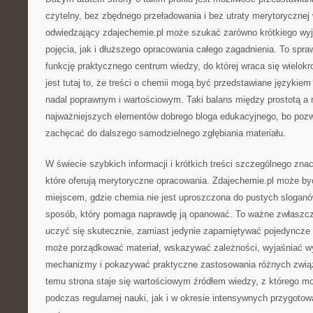
czytelny, bez zbędnego przeładowania i bez utraty merytorycznej 
odwiedzający zdajechemie.pl może szukać zarówno krótkiego wyj
pojęcia, jak i dłuższego opracowania całego zagadnienia. To spra
funkcję praktycznego centrum wiedzy, do której wraca się wielok
jest tutaj to, że treści o chemii mogą być przedstawiane językie
nadal poprawnym i wartościowym. Taki balans między prostotą a r
najważniejszych elementów dobrego bloga edukacyjnego, bo pozw
zachęcać do dalszego samodzielnego zgłębiania materiału.
W świecie szybkich informacji i krótkich treści szczególnego znac
które oferują merytoryczne opracowania. Zdajechemie.pl może by
miejscem, gdzie chemia nie jest uproszczona do pustych sloganó
sposób, który pomaga naprawdę ją opanować. To ważne zwłaszcza
uczyć się skutecznie, zamiast jedynie zapamiętywać pojedyncze f
może porządkować materiał, wskazywać zależności, wyjaśniać wy
mechanizmy i pokazywać praktyczne zastosowania różnych związk
temu strona staje się wartościowym źródłem wiedzy, z którego 
podczas regularnej nauki, jak i w okresie intensywnych przygot