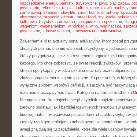
oszczędzanie energii
,
pamiątki turystyczne
,
piwo
,
plac zabaw
,
pod
psychiatria
,
rękodzieło
,
religia i kultura
,
renty
,
rozwój osobisty
,
sam
samorozwój
,
skansen
,
slow life
,
smart home
,
smartfony
,
spadochr
ekstremalne
,
strategie wzrostu
,
street food
,
styl życia
,
szkolenia 
kulturowa
,
turystyka zdrowotna
,
ubezpieczenia społeczne
,
usługi
weganizm
,
wegetarianizm
,
windykacja
,
wino
,
wspinaczka
,
zarząd
psychiczne
,
zdrowie seniora
,
zrównoważone budownictwo
Zdajechemie.pl to aktualny portal edukacyjny, który został przy
chcących poznać chemię w sposób przystępny, a jednocześnie rze
którzy przygotowują się z zakresu chemii organicznej i nieorganicz
każdego, kto chce zobaczyć, że świat reakcji, związków i przemi
stronie spotykają się wiedza szkolna oraz użyteczne objaśnienia,
złożone zagadnienia stają się logiczne. To przestrzeń, w której c
wyłącznie zbiorem wzorów i definicji, a zaczyna być fascynującą 
rozumieć otaczający nas świat. Kategorie na stronie to
Chemia Or
Nieorganiczna. Na zdajechemie.pl czytelnik znajdzie opracowani
zarówno podstaw, jak i bardziej rozwiniętych tematów związanych
budowę materii, właściwości pierwiastków, charakterystykę zwią
zasady rządzące reakcjami zachodzącymi w laboratorium i w co
uwagi znajdują się tu zagadnienia, które dla wielu uczniów bywaj
stechiometria, równania reakcji, dysocjacja, redoks, stężenia, kw