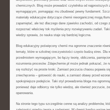
chemicznych. Blog może prowadzić czytelnika od najprostszych z
wymagającym, pomagając mu zbudować pewny fundament. Szczegó
materiały edukacyjne dotyczące chemii nieorganicznej mogą tłum
zapamiętać, ale też dlaczego dane zjawisko zachodzi, od czego za
rozpoznać właściwy tok myślenia przy rozwiązywaniu zadań. Tak
wiedzy sprawia, że nauka staje się bardziej logiczna.
Blog edukacyjny poświęcony chemii ma ogromne znaczenie również
tematy, które w szkolnej rzeczywistości często budzą stres. Dla 
przedmiotem wymagającym, bo łączy teorię, obliczenia, pamięci
rozumienia procesów. Zdajechemie.pl może jednak pokazać, że na
się rozłożyć na proste kroki. Zamiast poczucia chaosu pojawia się
zniechęcenia – gotowość do nauki, a zamiast obawy przed wzor
spokojniejsze podejście. Taki styl prowadzenia bloga ma ogromn
ponieważ daje odbiorcy nie tylko wiedzę, ale również poczucie, że
opanowania.
Na stronie tego typu szczególnie cenne są analizy problemów, k
zależności między teorią a zadaniami. W chemii bardzo ważne jest