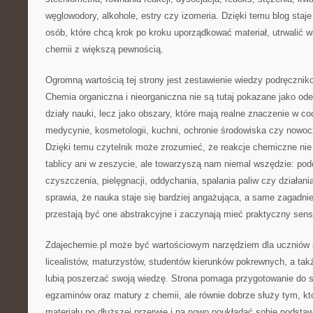
węglowodory, alkohole, estry czy izomeria. Dzięki temu blog sta
osób, które chcą krok po kroku uporządkować materiał, utrwalić 
chemii z większą pewnością.
Ogromną wartością tej strony jest zestawienie wiedzy podręczni
Chemia organiczna i nieorganiczna nie są tutaj pokazane jako od
działy nauki, lecz jako obszary, które mają realne znaczenie w c
medycynie, kosmetologii, kuchni, ochronie środowiska czy nowo
Dzięki temu czytelnik może zrozumieć, że reakcje chemiczne nie
tablicy ani w zeszycie, ale towarzyszą nam niemal wszędzie: po
czyszczenia, pielęgnacji, oddychania, spalania paliw czy działani
sprawia, że nauka staje się bardziej angażująca, a same zagadnie
przestają być one abstrakcyjne i zaczynają mieć praktyczny sens
Zdajechemie.pl może być wartościowym narzędziem dla uczniów 
licealistów, maturzystów, studentów kierunków pokrewnych, a takż
lubią poszerzać swoją wiedzę. Strona pomaga przygotowanie do 
egzaminów oraz matury z chemii, ale równie dobrze służy tym, kt
materiału po dłuższej przerwie i na nowo poukładać sobie podstaw