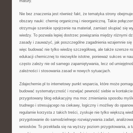
matury.
Nie bez znaczenia jest również fakt, że tematyka strony obejmu
obszary nauki: chemię organiczną i nieorganiczną. Takie połącze
otrzymuje szerokie spojrzenie na materiał, zamiast skupiać się 
wiedzy. To pozwala lepiej dostrzec powiązania między różnymi d
zasady i zauważyć, jak poszczególne zagadnienia wzajemnie się 
więc budować nie tylko wiedzę szczegółową, ale także szersze 
edukacji chemicznej to niezwykle istotne, ponieważ sukces w na
często zależy nie od samego zapamiętywania, lecz od umiejętno
zależności i stosowania zasad w nowych sytuacjach.
Zdajechemie.pl to internetowy punkt wsparcia, które może pomag
budować systematyczność i rozwijać pewność siebie w kontakcie
przygotowany blog edukacyjny ma moc zmieniania sposobu myśle
trudnego i stresującego na ciekawy, logiczny i możliwy do opanowa
regularnie korzysta z takich treści, zyskuje nie tylko większą wie
przygotowanie do samodzielnego rozwiązywania zadań, analizowan
wniosków. To przekłada się na wyższy poziom przygotowania, a t