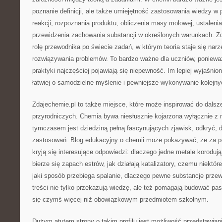
poznanie definicji, ale także umiejętność zastosowania wiedzy w 
reakcji, rozpoznania produktu, obliczenia masy molowej, ustalenia
przewidzenia zachowania substancji w określonych warunkach. Z
rolę przewodnika po świecie zadań, w którym teoria staje się na
rozwiązywania problemów. To bardzo ważne dla uczniów, ponieważ
praktyki najczęściej pojawiają się niepewność. Im lepiej wyjaśn
łatwiej o samodzielne myślenie i pewniejsze wykonywanie kolejn
Zdajechemie.pl to także miejsce, które może inspirować do dals
przyrodniczych. Chemia bywa niesłusznie kojarzona wyłącznie z
tymczasem jest dziedziną pełną fascynujących zjawisk, odkryć, 
zastosowań. Blog edukacyjny o chemii może pokazywać, że za po
kryją się interesujące odpowiedzi: dlaczego jedne metale korodują
bierze się zapach estrów, jak działają katalizatory, czemu niektór
jaki sposób przebiega spalanie, dlaczego pewne substancje przewo
treści nie tylko przekazują wiedzę, ale też pomagają budować pasj
się czymś więcej niż obowiązkowym przedmiotem szkolnym.
Dużym atutem strony o takim profilu jest możliwość przedstawia