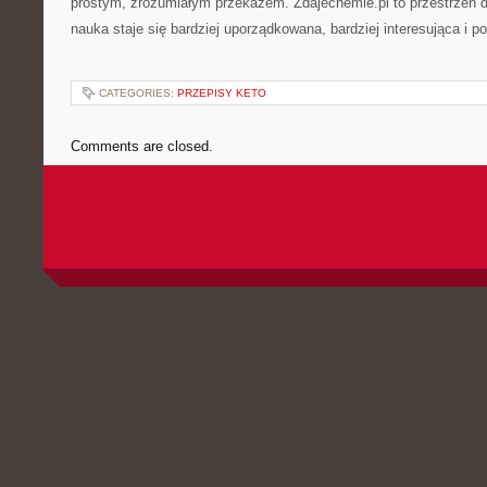
prostym, zrozumiałym przekazem. Zdajechemie.pl to przestrzeń d
nauka staje się bardziej uporządkowana, bardziej interesująca i p
CATEGORIES:
PRZEPISY KETO
Comments are closed.