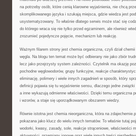
na potrzeby osób, które cenią klarowne wyjaśnienia, nie chcą prz
skomplikowanego języka i szukają miejsca, gdzie wiedza jest po
usystematyzowany. To właśnie dlatego serwis może stać się co
do którego wraca się nie tylko przed egzaminem, ale również wtedy
zrozumieć pojedyncze pojęcie, mechanizm lub reakcję.
Ważnym filarem strony jest chemia organiczna, czyli dział chemi
węgla. Na blogu ten temat może być odbierany nie jako zbiór trud
lecz jako przejrzysty system zależności. Czytelnik ma okazję p
pochodne węglowodorów, grupy funkcyjne, reakcje charakterystyc
eliminację, polimery i wiele innych zagadnień w sposób, który sp
definicji pojawia się tu wyjaśnienie sensu, dlaczego jedne związk
a inne wykazują odmienne właściwości. Dzięki temu organiczna p
i wzorów, a staje się uporządkowanym obszarem wiedzy.
Równie istotna jest chemia nieorganiczna, która na zdajechemie.
pokazana jako klucz do wielu innych tematów. To właśnie tutaj pojaw
wodorki, kwasy, zasady, sole, reakcje strąceniowe, właściwości met
aktywności, przemiany jonowe oraz wiele innych treści niezbędn