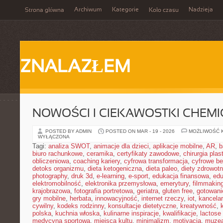
Archiwum
Kategorie
Nadzieja
Strona główna
Koło czasu
ZNALAZŁEM
NOWOŚCI I CIEKAWOSTKI CHEM
POSTED BY ADMIN
POSTED ON MAR - 19 - 2026
MOŻLIWOŚĆ 
WYŁĄCZONA
Tagi:
analiza SWOT
,
animacje dla dzieci
,
aplikacje mobilne
,
AR
,
b
biuro rachunkowe
,
ceramika
,
certyfikaty zawodowe
,
chirurgia pla
obliczeniowa
,
coaching kariery
,
cyfrowa transformacja
,
cyfrowe b
detoks organizmu
,
dieta ketogeniczna
,
dieta paleo
,
diety zdrowot
photography
,
druk 3d
,
e-learning
,
e-sport
,
edukacja finansowa
,
edu
elektromobilność
,
elektronika przemysłowa
,
emerytury
,
filmmakin
krajobrazowa
,
fotografia portretowa
,
geriatra
,
gluten free
,
gotowan
gry mobilne
,
herbata
,
innowacyjność
,
internet rzeczy
,
iot
,
kancelar
cywilny
,
kodeks rodzinny
,
konsultacje dietetyczne
,
kreatywność
,
polska
,
kuchnia włoska
,
kulinarne inspiracje
,
kwalifikacje
,
lactose 
medycyna sportowa
,
miejsca kultu
,
minimalizm
,
motivacja
,
muze