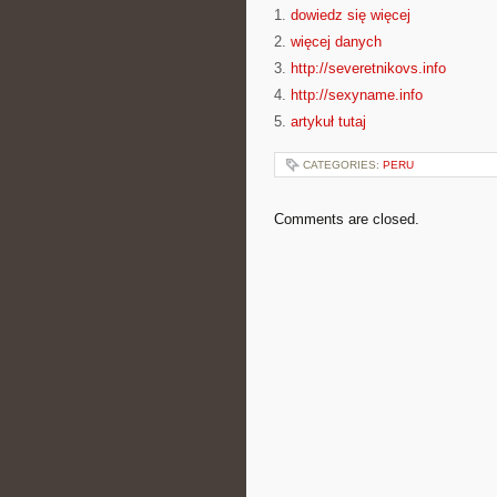
1.
dowiedz się więcej
2.
więcej danych
3.
http://severetnikovs.info
4.
http://sexyname.info
5.
artykuł tutaj
CATEGORIES:
PERU
Comments are closed.