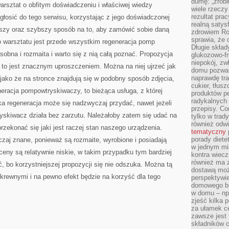
dumę: „zrobi
rsztat o obfitym doświadczeniu i właściwej wiedzy
wiele rzeczy
rezultat prac
głosić do tego serwisu, korzystając z jego doświadczonej
realną satys
stszy oraz szybszy sposób na to, aby zamówić sobie daną
zdrowiem R
sprawia, że 
o warsztatu jest przede wszystkim regeneracja pomp
Długie skła
sobna i rozmaita i warto się z nią całą poznać. Propozycja
glukozowo-f
niepokój, z
a to jest znacznym uproszczeniem. Można na niej ujrzeć jak
domu pozwal
naprawdę tra
 jako że na stronce znajdują się w podobny sposób zdjęcia,
cukier, tłus
neracja pompowtryskiwaczy, to bieżąca usługa, z której
produktów pe
radykalnych 
a regeneracja może się nadzwyczaj przydać, nawet jeżeli
przepisy. Co
skiwacz działa bez zarzutu. Należałoby zatem się udać na
tylko w trad
również odw
rzekonać się jaki jest raczej stan naszego urządzenia.
tematyczny
porady diete
zaj znane, ponieważ są rozmaite, wyrobione i posiadają
w jednym mi
ceny są relatywnie niskie, w takim przypadku tym bardziej
kontra wiec
również ma 
, bo korzystniejszej propozycji się nie odszuka. Można tą
dostawą moż
okrewnymi i na pewno efekt będzie na korzyść dla tego
perspektywi
domowego bu
w domu – np.
zjeść kilka 
za ułamek ce
zawsze jest
składników 