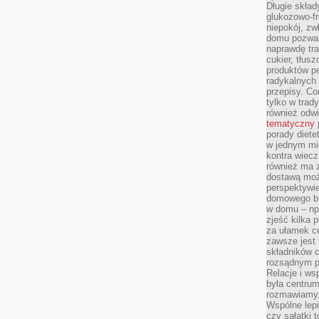
Długie skła
glukozowo-f
niepokój, z
domu pozwal
naprawdę tra
cukier, tłus
produktów pe
radykalnych 
przepisy. Co
tylko w trad
również odw
tematyczny
porady diete
w jednym mi
kontra wiec
również ma 
dostawą moż
perspektywi
domowego bu
w domu – np.
zjeść kilka 
za ułamek ce
zawsze jest
składników 
rozsądnym p
Relacje i w
była centrum
rozmawiamy,
Wspólne lepi
czy sałatki 