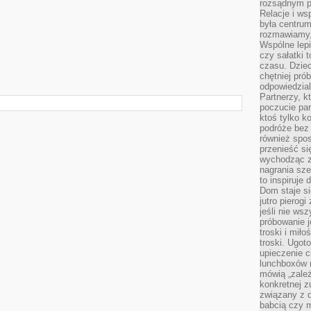
rozsądnym p
Relacje i w
była centrum
rozmawiamy,
Wspólne lepi
czy sałatki 
czasu. Dziec
chętniej pr
odpowiedzial
Partnerzy, k
poczucie par
ktoś tylko k
podróże bez
również spo
przenieść si
wychodząc z 
nagrania sze
to inspiruje
Dom staje si
jutro pierog
jeśli nie ws
próbowanie j
troski i mił
troski. Ugot
upieczenie c
lunchboxów n
mówią „zależ
konkretnej z
związany z 
babcią czy 