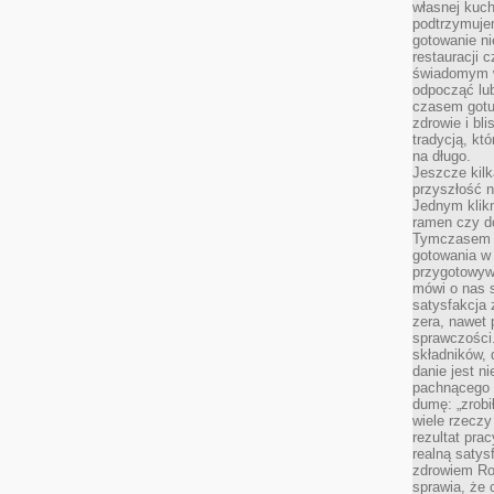
własnej kuch
podtrzymuje
gotowanie ni
restauracji 
świadomym 
odpocząć lu
czasem gotu
zdrowie i bl
tradycją, kt
na długo.
Jeszcze kilk
przyszłość n
Jednym klik
ramen czy do
Tymczasem ró
gotowania w
przygotowyw
mówi o nas 
satysfakcja 
zera, nawet 
sprawczości.
składników, 
danie jest n
pachnącego 
dumę: „zrobi
wiele rzeczy
rezultat prac
realną satys
zdrowiem R
sprawia, że 