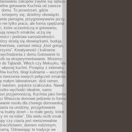
lanowaniu zakupów zwykle się opłaca.
spólne gotowanie Kuchnia od zawsze
 domu. To przestrzeń, gdzie
 śmiejemy się, dzielimy obowiązki.
enie pierogów, przygotowywanie pizzy
to nie tylko praca, ale forma spędzania
i, które uczestniczą w gotowaniu,
óbują nowych smaków, uczą się
ności i podstaw samodzielności.
tórzy dzielą się obowiązkami, budują
tnerstwa, zamiast relacji „ktoś gotuje,
orzysta”. Kreatywność i kulinarne
 wychodzenia z domu Gotowanie to
sób na eksperymentowanie. Możemy
ę do Tajlandii, Włoch czy Meksyku, nie
własnej kuchni. Przepisy z internetu,
fów kuchni, blogi kulinarne – wszystko
 do tworzenia nowych połączeń smaków.
ę małym laboratorium: dziś ramen,
i z twistem, pojutrze szakszuka. Nawet
zystko wychodzi idealnie, samo
est przyjemnością. Kuchnia jako forma
ości Wreszcie domowe jedzenie to forma
owanie rosołu dla chorego domownika,
iasta na urodziny, przygotowanie
a trudny dzień – to małe gesty, które
y mi na tobie”. Dla wielu osób smak
upy czy ciasta jest nierozerwalnie
dzieciństwem, domem rodzinnym,
mamą. Odnawiając te tradycje we