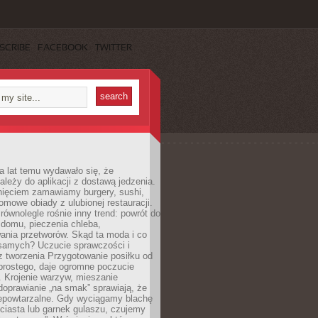
SCRIBE
FACEBOOK
TWITTER
a lat temu wydawało się, że
ależy do aplikacji z dostawą jedzenia.
nięciem zamawiamy burgery, sushi,
mowe obiady z ulubionej restauracji.
wnolegle rośnie inny trend: powrót do
 domu, pieczenia chleba,
ania przetworów. Skąd ta moda i co
samych? Uczucie sprawczości i
z tworzenia Przygotowanie posiłku od
prostego, daje ogromne poczucie
 Krojenie warzyw, mieszanie
doprawianie „na smak” sprawiają, że
iepowtarzalne. Gdy wyciągamy blachę
ciasta lub garnek gulaszu, czujemy