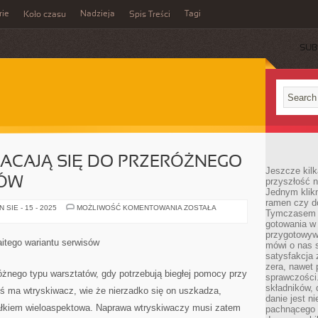
rie
Nadzieja
Tagi
Koło czasu
Spis Treści
SUB
ACAJĄ SIĘ DO PRZERÓŻNEGO
Jeszcze kilk
TÓW
przyszłość n
Jednym klik
ramen czy do
OBYWATELE
SIE - 15 - 2025
MOŻLIWOŚĆ KOMENTOWANIA
ZOSTAŁA
Tymczasem ró
ZWRACAJĄ
SIĘ
gotowania w
DO
przygotowyw
PRZERÓŻNEGO
itego wariantu serwisów
mówi o nas 
TYPU
WARSZTATÓW
satysfakcja 
zera, nawet 
óżnego typu warsztatów, gdy potrzebują biegłej pomocy przy
sprawczości.
składników, 
toś ma wtryskiwacz, wie że nierzadko się on uszkadza,
danie jest n
 całkiem wieloaspektowa. Naprawa wtryskiwaczy musi zatem
pachnącego 