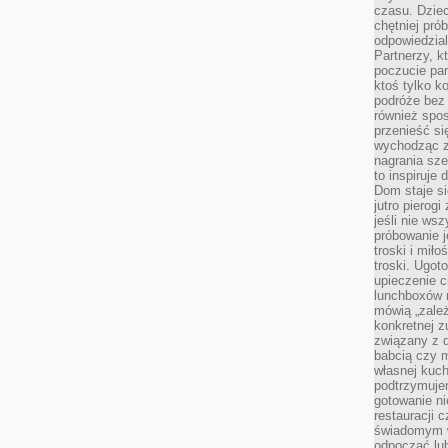
czasu. Dziec
chętniej pr
odpowiedzial
Partnerzy, k
poczucie par
ktoś tylko k
podróże bez
również spo
przenieść si
wychodząc z 
nagrania sze
to inspiruje
Dom staje si
jutro pierog
jeśli nie ws
próbowanie j
troski i mił
troski. Ugot
upieczenie c
lunchboxów n
mówią „zależ
konkretnej z
związany z 
babcią czy 
własnej kuch
podtrzymuje
gotowanie ni
restauracji 
świadomym 
odpocząć lu