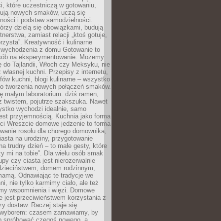
i, które uczestniczą w gotowaniu,
óbują nowych smaków, uczą się
ności i podstaw samodzielności.
tórzy dzielą się obowiązkami, budują
tnerstwa, zamiast relacji „ktoś gotuje,
orzysta”. Kreatywność i kulinarne
 wychodzenia z domu Gotowanie to
sób na eksperymentowanie. Możemy
ę do Tajlandii, Włoch czy Meksyku, nie
własnej kuchni. Przepisy z internetu,
fów kuchni, blogi kulinarne – wszystko
 do tworzenia nowych połączeń smaków.
ę małym laboratorium: dziś ramen,
i z twistem, pojutrze szakszuka. Nawet
zystko wychodzi idealnie, samo
est przyjemnością. Kuchnia jako forma
ości Wreszcie domowe jedzenie to forma
owanie rosołu dla chorego domownika,
iasta na urodziny, przygotowanie
a trudny dzień – to małe gesty, które
y mi na tobie”. Dla wielu osób smak
upy czy ciasta jest nierozerwalnie
dzieciństwem, domem rodzinnym,
mamą. Odnawiając te tradycje we
ni, nie tylko karmimy ciało, ale też
my wspomnienia i więzi. Domowe
e jest przeciwieństwem korzystania z
czy dostaw. Raczej staje się
wyborem: czasem zamawiamy, by
b spróbować czegoś nowego, a