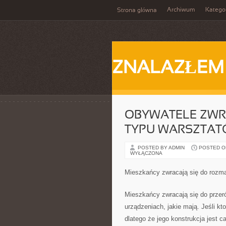
Archiwum
Katego
Strona główna
ZNALAZŁEM
OBYWATELE ZWR
TYPU WARSZTA
POSTED BY ADMIN
POSTED ON 
WYŁĄCZONA
Mieszkańcy zwracają się do rozma
Mieszkańcy zwracają się do przer
urządzeniach, jakie mają. Jeśli k
dlatego że jego konstrukcja jest