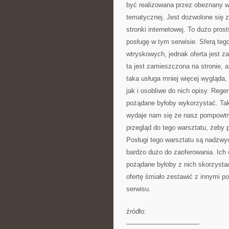
być realizowana przez obeznany wa
tematycznej. Jest dozwolone się z
stronki internetowej. To dużo pro
posługę w tym serwisie. Sferą teg
wtryskowych, jednak oferta jest za
ta jest zamieszczona na stronie, 
taka usługa mniej więcej wygląda,
jak i osobliwe do nich opisy. Rege
pożądane byłoby wykorzystać. Tak
wydaje nam się że nasz pompowtry
przegląd do tego warsztatu, żeby p
Posługi tego warsztatu są nadzwyc
bardzo dużo do zaoferowania. Ich 
pożądane byłoby z nich skorzystać
ofertę śmiało zestawić z innymi p
serwisu.
źródło:
———————————