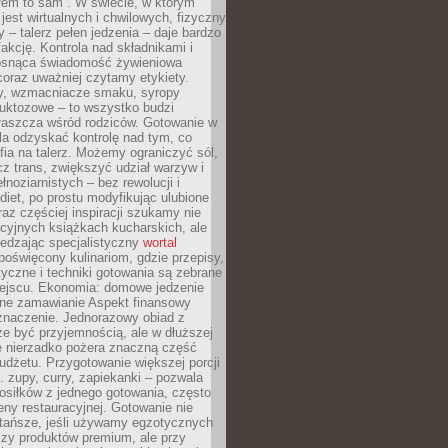
łem to sam”. W świecie, w którym
 jest wirtualnych i chwilowych, fizyczny
y – talerz pełen jedzenia – daje bardzo
fakcję. Kontrola nad składnikami i
osnąca świadomość żywieniowa
coraz uważniej czytamy etykiety.
dy, wzmacniacze smaku, syropy
ruktozowe – to wszystko budzi
właszcza wśród rodziców. Gotowanie w
a odzyskać kontrolę nad tym, co
fia na talerz. Możemy ograniczyć sól,
zcz trans, zwiększyć udział warzyw i
łnoziarnistych – bez rewolucji i
diet, po prostu modyfikując ulubione
raz częściej inspiracji szukamy nie
ycyjnych książkach kucharskich, ale
iedzając specjalistyczny
wortal
poświęcony kulinariom, gdzie przepisy,
tyczne i techniki gotowania są zebrane
ejscu. Ekonomia: domowe jedzenie
zne zamawianie Aspekt finansowy
znaczenie. Jednorazowy obiad z
e być przyjemnością, ale w dłuższej
e nierzadko pożera znaczną część
dżetu. Przygotowanie większej porcji
 zupy, curry, zapiekanki – pozwala
posiłków z jednego gotowania, często
ny restauracyjnej. Gotowanie nie
 tańsze, jeśli używamy egzotycznych
czy produktów premium, ale przy