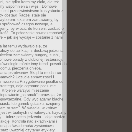
ni, nie tylko karmimy ciało, ale też
my wspomnienia i więzi. Domowe
e jest przeciwieństwem korzystania z
czy dostaw. Raczej staje się
wyborem: czasem zamawiamy, by
b spróbować czegoś nowego, a
jemy, by wrócić do korzeni, zadbać o
iskość. To połączenie nowoczesności z
óre – jak się wydaje – zostanie z nami
a lat temu wydawało się, że
ależy do aplikacji z dostawą jedzenia.
nięciem zamawiamy burgery, sushi,
mowe obiady z ulubionej restauracji.
wnolegle rośnie inny trend: powrót do
 domu, pieczenia chleba,
ania przetworów. Skąd ta moda i co
samych? Uczucie sprawczości i
z tworzenia Przygotowanie posiłku od
prostego, daje ogromne poczucie
 Krojenie warzyw, mieszanie
doprawianie „na smak” sprawiają, że
iepowtarzalne. Gdy wyciągamy blachę
ciasta lub garnek gulaszu, czujemy
łem to sam”. W świecie, w którym
 jest wirtualnych i chwilowych, fizyczny
y – talerz pełen jedzenia – daje bardzo
fakcję. Kontrola nad składnikami i
osnąca świadomość żywieniowa
coraz uważniej czytamy etykiety.