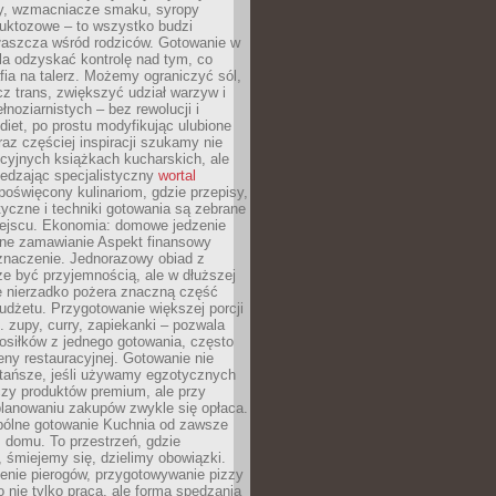
dy, wzmacniacze smaku, syropy
ruktozowe – to wszystko budzi
właszcza wśród rodziców. Gotowanie w
a odzyskać kontrolę nad tym, co
fia na talerz. Możemy ograniczyć sól,
zcz trans, zwiększyć udział warzyw i
łnoziarnistych – bez rewolucji i
diet, po prostu modyfikując ulubione
raz częściej inspiracji szukamy nie
ycyjnych książkach kucharskich, ale
iedzając specjalistyczny
wortal
poświęcony kulinariom, gdzie przepisy,
tyczne i techniki gotowania są zebrane
ejscu. Ekonomia: domowe jedzenie
zne zamawianie Aspekt finansowy
znaczenie. Jednorazowy obiad z
e być przyjemnością, ale w dłuższej
e nierzadko pożera znaczną część
dżetu. Przygotowanie większej porcji
 zupy, curry, zapiekanki – pozwala
posiłków z jednego gotowania, często
ny restauracyjnej. Gotowanie nie
 tańsze, jeśli używamy egzotycznych
czy produktów premium, ale przy
lanowaniu zakupów zwykle się opłaca.
spólne gotowanie Kuchnia od zawsze
 domu. To przestrzeń, gdzie
 śmiejemy się, dzielimy obowiązki.
enie pierogów, przygotowywanie pizzy
to nie tylko praca, ale forma spędzania