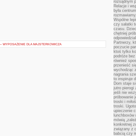
rozsądnym p
Relacje i w
była centrum
rozmawiamy,
Wspólne lepi
czy sałatki 
czasu. Dziec
chętniej pr
odpowiedzial
Partnerzy, k
A – WYPOSAŻENIE DLA MAJSTERKOWICZA
poczucie par
ktoś tylko k
podróże bez
również spo
przenieść si
wychodząc z 
nagrania sze
to inspiruje
Dom staje si
jutro pierog
jeśli nie ws
próbowanie j
troski i mił
troski. Ugot
upieczenie c
lunchboxów n
mówią „zależ
konkretnej z
związany z 
babcią czy 