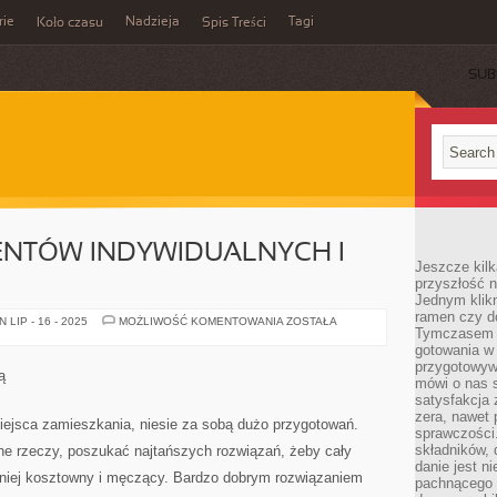
rie
Nadzieja
Tagi
Koło czasu
Spis Treści
SUB
ENTÓW INDYWIDUALNYCH I
Jeszcze kilk
przyszłość n
Jednym klik
ramen czy do
OFERTA
LIP - 16 - 2025
MOŻLIWOŚĆ KOMENTOWANIA
ZOSTAŁA
Tymczasem ró
DLA
KLIENTÓW
gotowania w
INDYWIDUALNYCH
przygotowyw
I
ą
FIRM
mówi o nas 
satysfakcja 
zera, nawet 
ejsca zamieszkania, niesie za sobą dużo przygotowań.
sprawczości.
składników, 
zne rzeczy, poszukać najtańszych rozwiązań, żeby cały
danie jest n
mniej kosztowny i męczący. Bardzo dobrym rozwiązaniem
pachnącego 