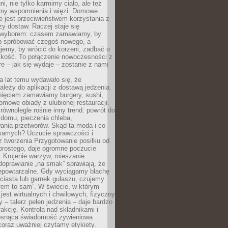
ni, nie tylko karmimy ciało, ale też
my wspomnienia i więzi. Domowe
e jest przeciwieństwem korzystania z
czy dostaw. Raczej staje się
wyborem: czasem zamawiamy, by
b spróbować czegoś nowego, a
jemy, by wrócić do korzeni, zadbać o
iskość. To połączenie nowoczesności z
óre – jak się wydaje – zostanie z nami
a lat temu wydawało się, że
ależy do aplikacji z dostawą jedzenia.
nięciem zamawiamy burgery, sushi,
mowe obiady z ulubionej restauracji.
wnolegle rośnie inny trend: powrót do
 domu, pieczenia chleba,
ania przetworów. Skąd ta moda i co
samych? Uczucie sprawczości i
z tworzenia Przygotowanie posiłku od
prostego, daje ogromne poczucie
 Krojenie warzyw, mieszanie
doprawianie „na smak” sprawiają, że
iepowtarzalne. Gdy wyciągamy blachę
ciasta lub garnek gulaszu, czujemy
łem to sam”. W świecie, w którym
 jest wirtualnych i chwilowych, fizyczny
y – talerz pełen jedzenia – daje bardzo
fakcję. Kontrola nad składnikami i
osnąca świadomość żywieniowa
coraz uważniej czytamy etykiety.