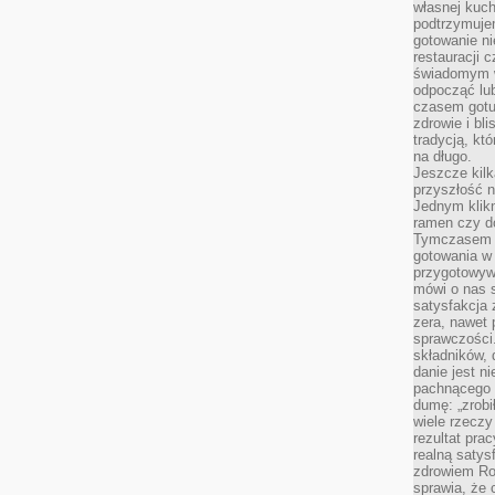
własnej kuch
podtrzymuje
gotowanie ni
restauracji 
świadomym 
odpocząć lu
czasem gotu
zdrowie i bl
tradycją, kt
na długo.
Jeszcze kilk
przyszłość n
Jednym klik
ramen czy do
Tymczasem ró
gotowania w
przygotowyw
mówi o nas 
satysfakcja 
zera, nawet 
sprawczości.
składników, 
danie jest n
pachnącego 
dumę: „zrobi
wiele rzeczy
rezultat prac
realną satys
zdrowiem R
sprawia, że 