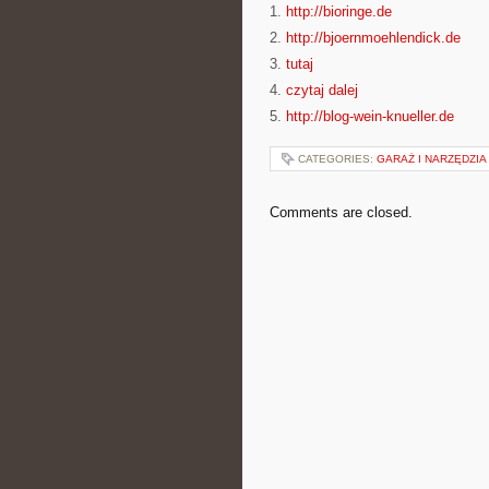
1.
http://bioringe.de
2.
http://bjoernmoehlendick.de
3.
tutaj
4.
czytaj dalej
5.
http://blog-wein-knueller.de
CATEGORIES:
GARAŻ I NARZĘDZI
Comments are closed.