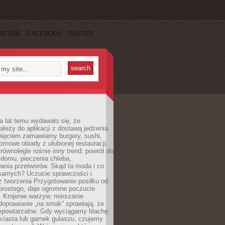
SCRIBE
FACEBOOK
TWITTER
a lat temu wydawało się, że
ależy do aplikacji z dostawą jedzenia.
nięciem zamawiamy burgery, sushi,
mowe obiady z ulubionej restauracji.
wnolegle rośnie inny trend: powrót do
 domu, pieczenia chleba,
ania przetworów. Skąd ta moda i co
samych? Uczucie sprawczości i
z tworzenia Przygotowanie posiłku od
prostego, daje ogromne poczucie
 Krojenie warzyw, mieszanie
doprawianie „na smak” sprawiają, że
iepowtarzalne. Gdy wyciągamy blachę
ciasta lub garnek gulaszu, czujemy