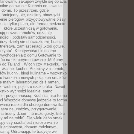
lanowaniu zakupów zwykle się opłaca.
spólne gotowanie Kuchnia od zawsze
 domu. To przestrzeń, gdzie
 śmiejemy się, dzielimy obowiązki.
enie pierogów, przygotowywanie pizzy
to nie tylko praca, ale forma spędzania
i, które uczestniczą w gotowaniu,
óbują nowych smaków, uczą się
ności i podstaw samodzielności.
tórzy dzielą się obowiązkami, budują
tnerstwa, zamiast relacji „ktoś gotuje,
orzysta”. Kreatywność i kulinarne
 wychodzenia z domu Gotowanie to
sób na eksperymentowanie. Możemy
ę do Tajlandii, Włoch czy Meksyku, nie
własnej kuchni. Przepisy z internetu,
fów kuchni, blogi kulinarne – wszystko
 do tworzenia nowych połączeń smaków.
ę małym laboratorium: dziś ramen,
i z twistem, pojutrze szakszuka. Nawet
zystko wychodzi idealnie, samo
est przyjemnością. Kuchnia jako forma
ości Wreszcie domowe jedzenie to forma
owanie rosołu dla chorego domownika,
iasta na urodziny, przygotowanie
a trudny dzień – to małe gesty, które
y mi na tobie”. Dla wielu osób smak
upy czy ciasta jest nierozerwalnie
dzieciństwem, domem rodzinnym,
mamą. Odnawiając te tradycje we