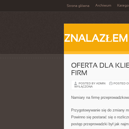
Archiwum
Katego
Strona główna
ZNALAZŁEM
OFERTA DLA KLI
FIRM
POSTED BY ADMIN
POSTED ON 
WYŁĄCZONA
Namiary na firmę przeprowadzkow
Przygotowywanie się do zmiany mi
Powinno się postarać się o rozlic
postęp przeprowadzki był jak naj