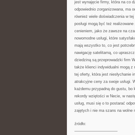
jest wynajęcie firmy, która na co 
odpowiednio zorganizowana, ma od
również wiele doświadczenia w tej
posługi mogą być też realizowane 
cenieniem, jako że zawsze na cza
nowomodne usługi, które satysfak
mają wszystko to, co jest potrz
nawigację satelitarną, co upraszc
dziedziną są przeprowadzki firm Wa
także klienci indywidualni mogą z
tej oferty, która jest niesłychanie
atrakcyjne ceny za swoje usługi. 
każdemu przypadną do gustu, bo ka
rekordy wziętości w Necie, w nast
usług, musi się o to postarać odp
zajętych i nie ma szans na wolne 
źródło:
———————————