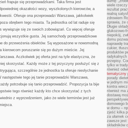
dumę: „zrobi
dzień frapuje się przeprowadzkami. Taka firma jest
wiele rzeczy
powiedniej okazałości wozy, wyszkolonych kierowców, a
rezultat prac
realną satys
 kwestii. Oferuje ona przeprowadzi Warszawa, jakkolwiek
zdrowiem R
sprawia, że 
poza obrębem tego miasta. Ta jednostka od lat raduje się
Długie skła
s wywiązuje się ze swoich zobowiązań. Co więcej oferuje
glukozowo-f
niepokój, z
cjonują wszystkie gusta. Jej samochody przeprowadzkowe
domu pozwal
ebne do przewożenia obiektów. Są wyposażone w nowomodną
naprawdę tra
cukier, tłus
za kierowcom poruszanie się po dużym mieście. Jej
produktów pe
radykalnych 
rszawa. Aczkolwiek jej oferta jest na tyle elastyczna, że
przepisy. Co
 niej skorzystać. Każdy może z tej przyczyny posłużyć się z
tylko w trad
również odw
 intrygująca, szczególnie że jednostka ta oferuje niesłychanie
tematyczny
W następstwie tego jej tanie przeprowadzki Warszawa,
porady diete
w jednym mi
żdy potrzebuje się tanio przeprowadzić. Propozycja ta bije
kontra wiec
również ma 
ępstwie tego również każdy kto chce skorzystać z tych
dostawą moż
owiednio z wyprzedzeniem, jako że wiele terminów jest już
perspektywi
domowego bu
miejsca.
w domu – np.
zjeść kilka 
za ułamek ce
zawsze jest
składników 