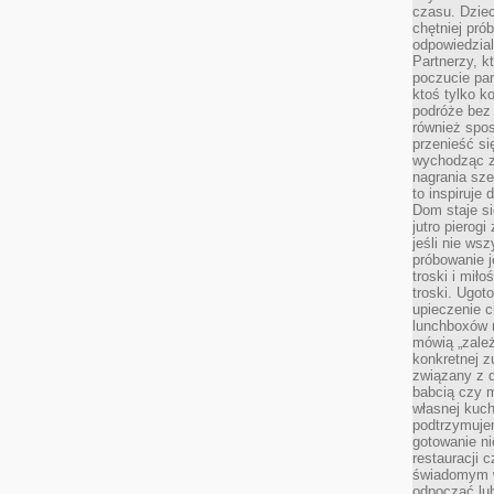
czasu. Dziec
chętniej pr
odpowiedzial
Partnerzy, k
poczucie par
ktoś tylko k
podróże bez
również spo
przenieść si
wychodząc z 
nagrania sze
to inspiruje
Dom staje si
jutro pierog
jeśli nie ws
próbowanie j
troski i mił
troski. Ugot
upieczenie c
lunchboxów n
mówią „zależ
konkretnej z
związany z 
babcią czy 
własnej kuch
podtrzymuje
gotowanie ni
restauracji 
świadomym 
odpocząć lu