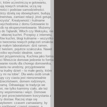
i, które uczestniczą w gotowaniu,
óbują nowych smaków, uczą się
ności i podstaw samodzielności.
tórzy dzielą się obowiązkami, budują
tnerstwa, zamiast relacji „ktoś gotuje,
orzysta”. Kreatywność i kulinarne
 wychodzenia z domu Gotowanie to
sób na eksperymentowanie. Możemy
ę do Tajlandii, Włoch czy Meksyku, nie
własnej kuchni. Przepisy z internetu,
fów kuchni, blogi kulinarne – wszystko
 do tworzenia nowych połączeń smaków.
ę małym laboratorium: dziś ramen,
i z twistem, pojutrze szakszuka. Nawet
zystko wychodzi idealnie, samo
est przyjemnością. Kuchnia jako forma
ości Wreszcie domowe jedzenie to forma
owanie rosołu dla chorego domownika,
iasta na urodziny, przygotowanie
a trudny dzień – to małe gesty, które
y mi na tobie”. Dla wielu osób smak
upy czy ciasta jest nierozerwalnie
dzieciństwem, domem rodzinnym,
mamą. Odnawiając te tradycje we
ni, nie tylko karmimy ciało, ale też
my wspomnienia i więzi. Domowe
e jest przeciwieństwem korzystania z
czy dostaw. Raczej staje się
wyborem: czasem zamawiamy, by
b spróbować czegoś nowego, a