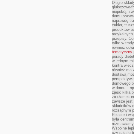
Długie skła
glukozowo-f
niepokój, z
domu pozwal
naprawdę tra
cukier, tłus
produktów pe
radykalnych 
przepisy. Co
tylko w trad
również odw
tematyczny
porady diete
w jednym mi
kontra wiec
również ma 
dostawą moż
perspektywi
domowego bu
w domu – np.
zjeść kilka 
za ułamek ce
zawsze jest
składników 
rozsądnym p
Relacje i w
była centrum
rozmawiamy,
Wspólne lepi
czy sałatki 