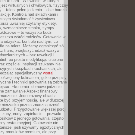
łem to sam”. W świecie, w którym
 jest wirtualnych i chwilowych, fizyczny
y – talerz pełen jedzenia – daje bardzo
fakcję. Kontrola nad składnikami i
osnąca świadomość żywieniowa
coraz uważniej czytamy etykiety.
dy, wzmacniacze smaku, syropy
ruktozowe – to wszystko budzi
właszcza wśród rodziców. Gotowanie w
a odzyskać kontrolę nad tym, co
fia na talerz. Możemy ograniczyć sól,
zcz trans, zwiększyć udział warzyw i
łnoziarnistych – bez rewolucji i
diet, po prostu modyfikując ulubione
raz częściej inspiracji szukamy nie
ycyjnych książkach kucharskich, ale
iedzając specjalistyczny
wortal
poświęcony kulinariom, gdzie przepisy,
tyczne i techniki gotowania są zebrane
ejscu. Ekonomia: domowe jedzenie
zne zamawianie Aspekt finansowy
znaczenie. Jednorazowy obiad z
e być przyjemnością, ale w dłuższej
e nierzadko pożera znaczną część
dżetu. Przygotowanie większej porcji
 zupy, curry, zapiekanki – pozwala
posiłków z jednego gotowania, często
ny restauracyjnej. Gotowanie nie
 tańsze, jeśli używamy egzotycznych
czy produktów premium, ale przy