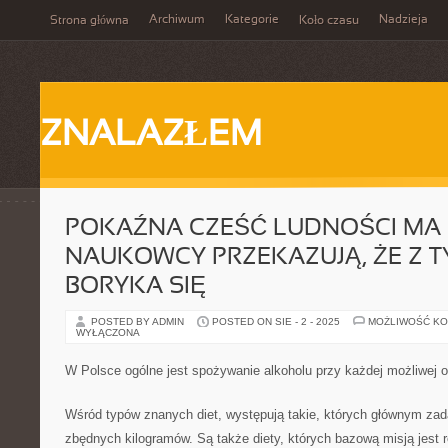
Archiwum
Kategorie
Nadzieja
Strona główna
Koło czasu
ZNALAZŁEM
POKAŹNA CZEŚĆ LUDNOŚCI MA
NAUKOWCY PRZEKAZUJĄ, ŻE Z 
BORYKA SIĘ
POSTED BY ADMIN
POSTED ON SIE - 2 - 2025
MOŻLIWOŚĆ K
WYŁĄCZONA
W Polsce ogólne jest spożywanie alkoholu przy każdej możliwej o
Wśród typów znanych diet, występują takie, których głównym zada
zbędnych kilogramów. Są także diety, których bazową misją jest 