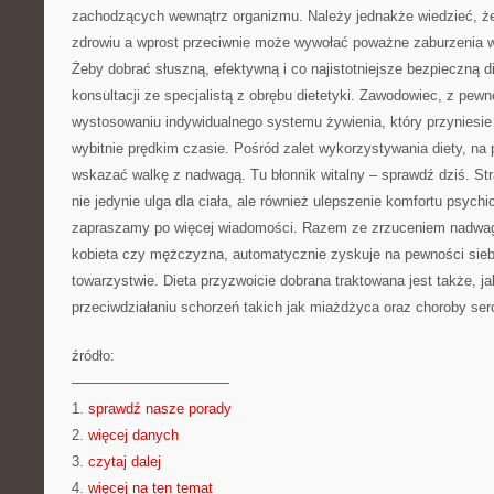
zachodzących wewnątrz organizmu. Należy jednakże wiedzieć, że
zdrowiu a wprost przeciwnie może wywołać poważne zaburzenia 
Żeby dobrać słuszną, efektywną i co najistotniejsze bezpieczną d
konsultacji ze specjalistą z obrębu dietetyki. Zawodowiec, z pe
wystosowaniu indywidualnego systemu żywienia, który przyniesie
wybitnie prędkim czasie. Pośród zalet wykorzystywania diety, na
wskazać walkę z nadwagą. Tu błonnik witalny – sprawdź dziś. Str
nie jedynie ulga dla ciała, ale również ulepszenie komfortu psych
zapraszamy po więcej wiadomości. Razem ze zrzuceniem nadwagi
kobieta czy mężczyzna, automatycznie zyskuje na pewności siebi
towarzystwie. Dieta przyzwoicie dobrana traktowana jest także, j
przeciwdziałaniu schorzeń takich jak miażdżyca oraz choroby ser
źródło:
———————————
1.
sprawdź nasze porady
2.
więcej danych
3.
czytaj dalej
4.
więcej na ten temat