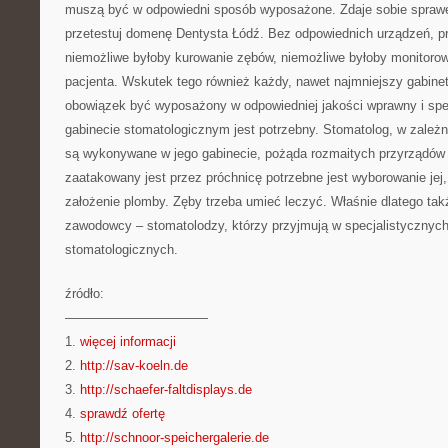
muszą być w odpowiedni sposób wyposażone. Zdaje sobie sprawę 
przetestuj domenę Dentysta Łódź. Bez odpowiednich urządzeń, pr
niemożliwe byłoby kurowanie zębów, niemożliwe byłoby monitorow
pacjenta. Wskutek tego również każdy, nawet najmniejszy gabine
obowiązek być wyposażony w odpowiedniej jakości wprawny i spec
gabinecie stomatologicznym jest potrzebny. Stomatolog, w zależno
są wykonywane w jego gabinecie, pożąda rozmaitych przyrządów
zaatakowany jest przez próchnicę potrzebne jest wyborowanie jej
założenie plomby. Zęby trzeba umieć leczyć. Właśnie dlatego tak
zawodowcy – stomatolodzy, którzy przyjmują w specjalistycznyc
stomatologicznych.
źródło:
———————————
1.
więcej informacji
2.
http://sav-koeln.de
3.
http://schaefer-faltdisplays.de
4.
sprawdź ofertę
5.
http://schnoor-speichergalerie.de