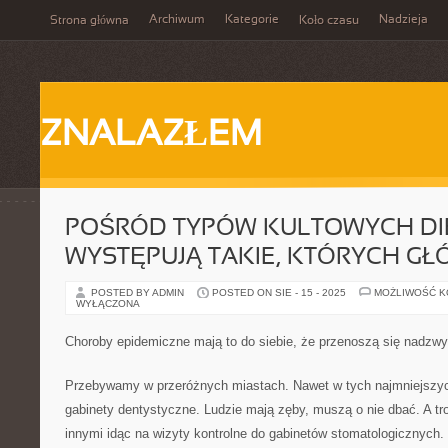
Archiwum
Kategorie
Nadzieja
Strona główna
Koło czasu
ZNALAZŁEM
POŚRÓD TYPÓW KULTOWYCH DIE
WYSTĘPUJĄ TAKIE, KTÓRYCH G
POSTED BY ADMIN
POSTED ON SIE - 15 - 2025
MOŻLIWOŚĆ 
WYŁĄCZONA
Choroby epidemiczne mają to do siebie, że przenoszą się nadzwy
Przebywamy w przeróżnych miastach. Nawet w tych najmniejszyc
gabinety dentystyczne. Ludzie mają zęby, muszą o nie dbać. A 
innymi idąc na wizyty kontrolne do gabinetów stomatologicznych