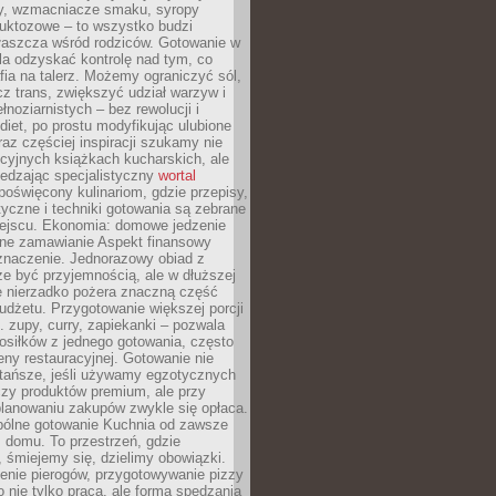
dy, wzmacniacze smaku, syropy
ruktozowe – to wszystko budzi
właszcza wśród rodziców. Gotowanie w
a odzyskać kontrolę nad tym, co
fia na talerz. Możemy ograniczyć sól,
zcz trans, zwiększyć udział warzyw i
łnoziarnistych – bez rewolucji i
diet, po prostu modyfikując ulubione
raz częściej inspiracji szukamy nie
ycyjnych książkach kucharskich, ale
iedzając specjalistyczny
wortal
poświęcony kulinariom, gdzie przepisy,
tyczne i techniki gotowania są zebrane
ejscu. Ekonomia: domowe jedzenie
zne zamawianie Aspekt finansowy
znaczenie. Jednorazowy obiad z
e być przyjemnością, ale w dłuższej
e nierzadko pożera znaczną część
dżetu. Przygotowanie większej porcji
 zupy, curry, zapiekanki – pozwala
posiłków z jednego gotowania, często
ny restauracyjnej. Gotowanie nie
 tańsze, jeśli używamy egzotycznych
czy produktów premium, ale przy
lanowaniu zakupów zwykle się opłaca.
spólne gotowanie Kuchnia od zawsze
 domu. To przestrzeń, gdzie
 śmiejemy się, dzielimy obowiązki.
enie pierogów, przygotowywanie pizzy
to nie tylko praca, ale forma spędzania