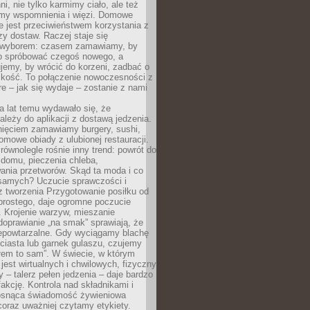
ni, nie tylko karmimy ciało, ale też
my wspomnienia i więzi. Domowe
e jest przeciwieństwem korzystania z
czy dostaw. Raczej staje się
wyborem: czasem zamawiamy, by
b spróbować czegoś nowego, a
jemy, by wrócić do korzeni, zadbać o
iskość. To połączenie nowoczesności z
óre – jak się wydaje – zostanie z nami
a lat temu wydawało się, że
ależy do aplikacji z dostawą jedzenia.
nięciem zamawiamy burgery, sushi,
mowe obiady z ulubionej restauracji.
wnolegle rośnie inny trend: powrót do
 domu, pieczenia chleba,
ania przetworów. Skąd ta moda i co
samych? Uczucie sprawczości i
z tworzenia Przygotowanie posiłku od
prostego, daje ogromne poczucie
 Krojenie warzyw, mieszanie
doprawianie „na smak” sprawiają, że
iepowtarzalne. Gdy wyciągamy blachę
ciasta lub garnek gulaszu, czujemy
łem to sam”. W świecie, w którym
 jest wirtualnych i chwilowych, fizyczny
y – talerz pełen jedzenia – daje bardzo
fakcję. Kontrola nad składnikami i
osnąca świadomość żywieniowa
coraz uważniej czytamy etykiety.