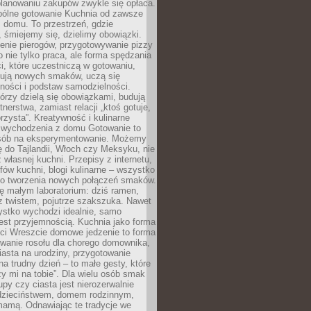
lanowaniu zakupów zwykle się opłaca.
spólne gotowanie Kuchnia od zawsze
 domu. To przestrzeń, gdzie
 śmiejemy się, dzielimy obowiązki.
enie pierogów, przygotowywanie pizzy
to nie tylko praca, ale forma spędzania
i, które uczestniczą w gotowaniu,
óbują nowych smaków, uczą się
ności i podstaw samodzielności.
tórzy dzielą się obowiązkami, budują
tnerstwa, zamiast relacji „ktoś gotuje,
orzysta”. Kreatywność i kulinarne
 wychodzenia z domu Gotowanie to
sób na eksperymentowanie. Możemy
ę do Tajlandii, Włoch czy Meksyku, nie
własnej kuchni. Przepisy z internetu,
fów kuchni, blogi kulinarne – wszystko
 do tworzenia nowych połączeń smaków.
ę małym laboratorium: dziś ramen,
i z twistem, pojutrze szakszuka. Nawet
zystko wychodzi idealnie, samo
est przyjemnością. Kuchnia jako forma
ości Wreszcie domowe jedzenie to forma
owanie rosołu dla chorego domownika,
iasta na urodziny, przygotowanie
a trudny dzień – to małe gesty, które
y mi na tobie”. Dla wielu osób smak
upy czy ciasta jest nierozerwalnie
dzieciństwem, domem rodzinnym,
mamą. Odnawiając te tradycje we