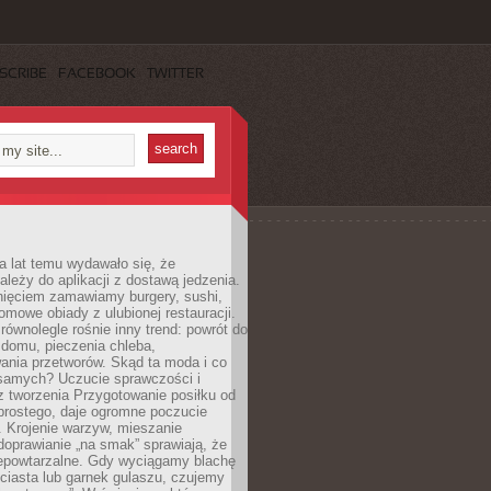
SCRIBE
FACEBOOK
TWITTER
a lat temu wydawało się, że
ależy do aplikacji z dostawą jedzenia.
nięciem zamawiamy burgery, sushi,
mowe obiady z ulubionej restauracji.
wnolegle rośnie inny trend: powrót do
 domu, pieczenia chleba,
ania przetworów. Skąd ta moda i co
samych? Uczucie sprawczości i
z tworzenia Przygotowanie posiłku od
prostego, daje ogromne poczucie
 Krojenie warzyw, mieszanie
doprawianie „na smak” sprawiają, że
iepowtarzalne. Gdy wyciągamy blachę
ciasta lub garnek gulaszu, czujemy