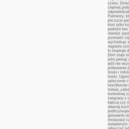
czasu. Dziec
chętniej pr
odpowiedzial
Partnerzy, k
poczucie par
ktoś tylko k
podróże bez
również spo
przenieść si
wychodząc z 
nagrania sze
to inspiruje
Dom staje si
jutro pierog
jeśli nie ws
próbowanie j
troski i mił
troski. Ugot
upieczenie c
lunchboxów n
mówią „zależ
konkretnej z
związany z 
babcią czy 
własnej kuch
podtrzymuje
gotowanie ni
restauracji 
świadomym 
odpocząć lu