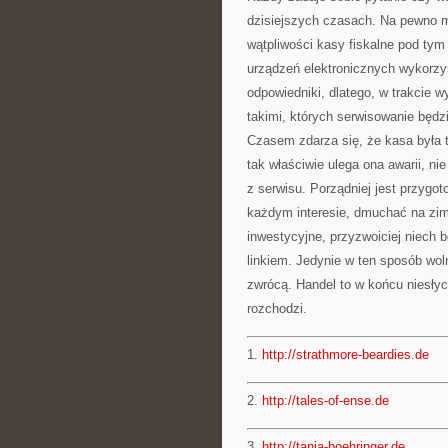
dzisiejszych czasach. Na pewno 
wątpliwości kasy fiskalne pod tym
urządzeń elektronicznych wykorzy
odpowiedniki, dlatego, w trakcie 
takimi, których serwisowanie będz
Czasem zdarza się, że kasa była t
tak właściwie ulega ona awarii, n
z serwisu. Porządniej jest przygot
każdym interesie, dmuchać na zim
inwestycyjne, przyzwoiciej niech
linkiem. Jedynie w ten sposób woln
zwrócą. Handel to w końcu niesłyc
rozchodzi.
1.
http://strathmore-beardies.de
2.
http://tales-of-ense.de
3.
http://tanja-boehringer.de