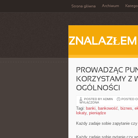
Archiwum
Katego
Strona główna
ZNALAZŁEM
PROWADZĄC PUN
KORZYSTAMY Z W
OGÓLNOŚCI
POSTED BY ADMIN
POSTED ON
WYŁĄCZONA
Tagi:
banki
,
bankowość
,
biznes
,
e
lokaty
,
pieniądze
Każdy zadaje sobie zapytanie czy
Każdy zadaje sobie pytanie czy ws