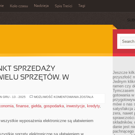
rie
Nadzieja
Tagi
Koło czasu
Spis Treści
SUB
KT SPRZEDAŻY
Jeszcze kilk
IELU SPRZĘTÓW. W
przyszłość n
Jednym klik
ramen czy do
Tymczasem ró
gotowania w
PROWADZĄC
 GRU - 13 - 2025
MOŻLIWOŚĆ KOMENTOWANIA
ZOSTAŁA
przygotowyw
PUNKT
SPRZEDAŻY
mówi o nas 
konomia
,
finanse
,
giełda
,
gospodarka
,
inwestycje
,
kredyty
,
KORZYSTAMY
satysfakcja 
Z
zera, nawet 
WIELU
SPRZĘTÓW.
sprawczości.
W
 wszystkie wyposażenia elektroniczne są ułatwieniem
składników, 
OGÓLNOŚCI
danie jest n
pachnącego 
zystkie sprzęty elektroniczne są ułatwieniem w