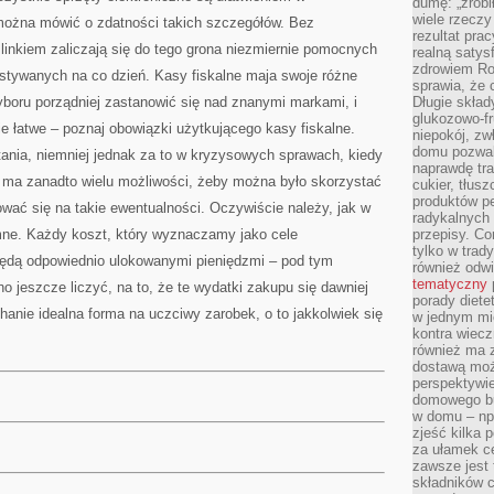
dumę: „zrobi
wiele rzeczy
można mówić o zdatności takich szczegółów. Bez
rezultat prac
 linkiem zaliczają się do tego grona niezmiernie pomocnych
realną satys
zdrowiem R
stywanych na co dzień. Kasy fiskalne maja swoje różne
sprawia, że 
wyboru porządniej zastanowić się nad znanymi markami, i
Długie skła
glukozowo-f
ie łatwe – poznaj obowiązki użytkującego kasy fiskalne.
niepokój, z
domu pozwal
ania, niemniej jednak za to w kryzysowych sprawach, kiedy
naprawdę tra
ie ma zanadto wielu możliwości, żeby można było skorzystać
cukier, tłus
produktów pe
ować się na takie ewentualności. Oczywiście należy, jak w
radykalnych 
ne. Każdy koszt, który wyznaczamy jako cele
przepisy. Co
tylko w trad
 będą odpowiednio ulokowanymi pieniędzmi – pod tym
również odw
tematyczny
o jeszcze liczyć, na to, że te wydatki zakupu się dawniej
porady diete
hanie idealna forma na uczciwy zarobek, o to jakkolwiek się
w jednym mi
kontra wiec
również ma 
dostawą moż
perspektywi
domowego bu
w domu – np.
zjeść kilka 
za ułamek ce
zawsze jest
składników 