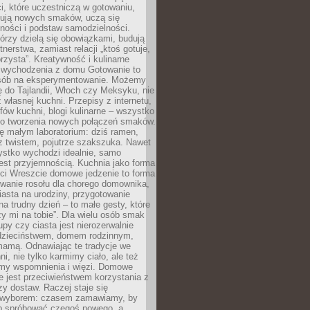
i, które uczestniczą w gotowaniu,
óbują nowych smaków, uczą się
ności i podstaw samodzielności.
tórzy dzielą się obowiązkami, budują
tnerstwa, zamiast relacji „ktoś gotuje,
orzysta”. Kreatywność i kulinarne
 wychodzenia z domu Gotowanie to
sób na eksperymentowanie. Możemy
ę do Tajlandii, Włoch czy Meksyku, nie
własnej kuchni. Przepisy z internetu,
fów kuchni, blogi kulinarne – wszystko
 do tworzenia nowych połączeń smaków.
ę małym laboratorium: dziś ramen,
i z twistem, pojutrze szakszuka. Nawet
zystko wychodzi idealnie, samo
est przyjemnością. Kuchnia jako forma
ości Wreszcie domowe jedzenie to forma
owanie rosołu dla chorego domownika,
iasta na urodziny, przygotowanie
a trudny dzień – to małe gesty, które
y mi na tobie”. Dla wielu osób smak
upy czy ciasta jest nierozerwalnie
dzieciństwem, domem rodzinnym,
mamą. Odnawiając te tradycje we
ni, nie tylko karmimy ciało, ale też
my wspomnienia i więzi. Domowe
e jest przeciwieństwem korzystania z
czy dostaw. Raczej staje się
wyborem: czasem zamawiamy, by
b spróbować czegoś nowego, a