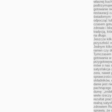
własnej kuch
podtrzymuje
gotowanie ni
restauracji 
świadomym 
odpocząć lu
czasem gotu
zdrowie i bl
tradycją, kt
na długo.
Jeszcze kilk
przyszłość n
Jednym klik
ramen czy do
Tymczasem ró
gotowania w
przygotowyw
mówi o nas 
satysfakcja 
zera, nawet 
sprawczości.
składników, 
danie jest n
pachnącego 
dumę: „zrobi
wiele rzeczy
rezultat prac
realną satys
zdrowiem R
sprawia, że 