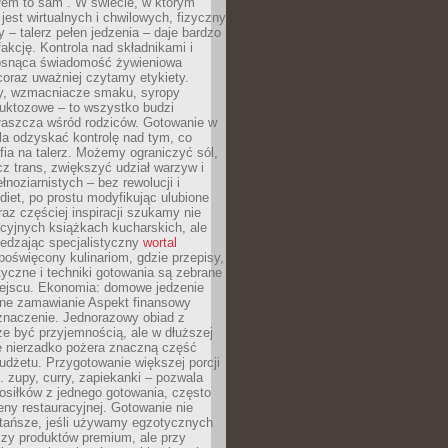
łem to sam”. W świecie, w którym
 jest wirtualnych i chwilowych, fizyczny
y – talerz pełen jedzenia – daje bardzo
fakcję. Kontrola nad składnikami i
osnąca świadomość żywieniowa
coraz uważniej czytamy etykiety.
dy, wzmacniacze smaku, syropy
ruktozowe – to wszystko budzi
właszcza wśród rodziców. Gotowanie w
a odzyskać kontrolę nad tym, co
fia na talerz. Możemy ograniczyć sól,
zcz trans, zwiększyć udział warzyw i
łnoziarnistych – bez rewolucji i
diet, po prostu modyfikując ulubione
raz częściej inspiracji szukamy nie
ycyjnych książkach kucharskich, ale
iedzając specjalistyczny
wortal
poświęcony kulinariom, gdzie przepisy,
tyczne i techniki gotowania są zebrane
ejscu. Ekonomia: domowe jedzenie
zne zamawianie Aspekt finansowy
znaczenie. Jednorazowy obiad z
e być przyjemnością, ale w dłuższej
e nierzadko pożera znaczną część
dżetu. Przygotowanie większej porcji
 zupy, curry, zapiekanki – pozwala
posiłków z jednego gotowania, często
ny restauracyjnej. Gotowanie nie
 tańsze, jeśli używamy egzotycznych
czy produktów premium, ale przy