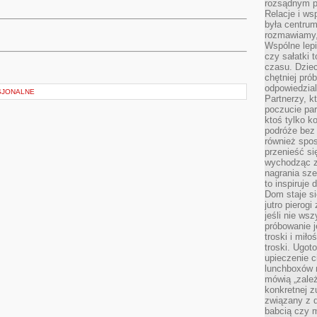
rozsądnym p
Relacje i w
była centrum
rozmawiamy,
Wspólne lepi
czy sałatki 
czasu. Dziec
chętniej pr
odpowiedzial
SJONALNE
Partnerzy, k
poczucie par
ktoś tylko k
podróże bez
również spo
przenieść si
wychodząc z 
nagrania sze
to inspiruje
Dom staje si
jutro pierog
jeśli nie ws
próbowanie j
troski i mił
troski. Ugot
upieczenie c
lunchboxów n
mówią „zależ
konkretnej z
związany z 
babcią czy 