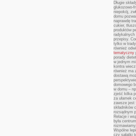
Długie skła
glukozowo-f
niepokój, z
domu pozwal
naprawdę tra
cukier, tłus
produktów pe
radykalnych 
przepisy. Co
tylko w trad
również odw
tematyczny
porady diete
w jednym mi
kontra wiec
również ma 
dostawą moż
perspektywi
domowego bu
w domu – np.
zjeść kilka 
za ułamek ce
zawsze jest
składników 
rozsądnym p
Relacje i w
była centrum
rozmawiamy,
Wspólne lepi
czy sałatki 