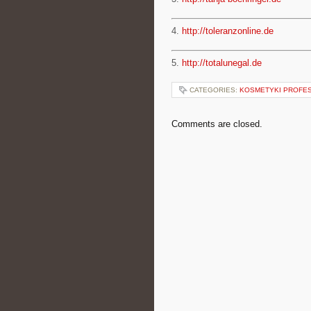
4.
http://toleranzonline.de
5.
http://totalunegal.de
CATEGORIES:
KOSMETYKI PROFE
Comments are closed.