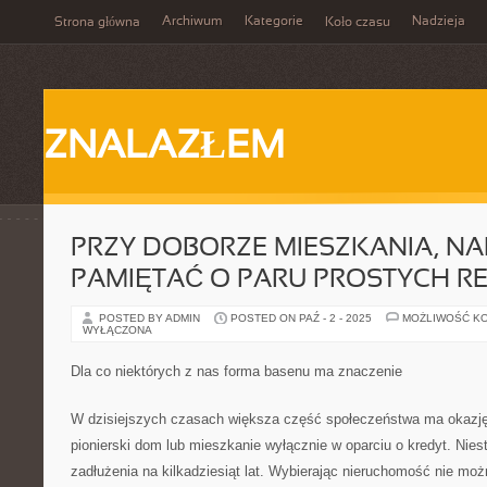
Archiwum
Kategorie
Nadzieja
Strona główna
Koło czasu
ZNALAZŁEM
PRZY DOBORZE MIESZKANIA, N
PAMIĘTAĆ O PARU PROSTYCH R
POSTED BY ADMIN
POSTED ON PAŹ - 2 - 2025
MOŻLIWOŚĆ K
WYŁĄCZONA
Dla co niektórych z nas forma basenu ma znaczenie
W dzisiejszych czasach większa część społeczeństwa ma okazję
pionierski dom lub mieszkanie wyłącznie w oparciu o kredyt. Nies
zadłużenia na kilkadziesiąt lat. Wybierając nieruchomość nie moż