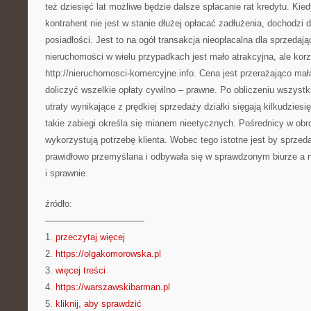
też dziesięć lat możliwe będzie dalsze spłacanie rat kredytu. Kie
kontrahent nie jest w stanie dłużej opłacać zadłużenia, dochodzi
posiadłości. Jest to na ogół transakcja nieopłacalna dla sprzeda
nieruchomości w wielu przypadkach jest mało atrakcyjna, ale korz
http://nieruchomosci-komercyjne.info. Cena jest przerażająco ma
doliczyć wszelkie opłaty cywilno – prawne. Po obliczeniu wszystk
utraty wynikające z prędkiej sprzedaży działki sięgają kilkudziesi
takie zabiegi określa się mianem nieetycznych. Pośrednicy w ob
wykorzystują potrzebę klienta. Wobec tego istotne jest by sprzed
prawidłowo przemyślana i odbywała się w sprawdzonym biurze a n
i sprawnie.
źródło:
———————————
1.
przeczytaj więcej
2.
https://olgakomorowska.pl
3.
więcej treści
4.
https://warszawskibarman.pl
5.
kliknij, aby sprawdzić