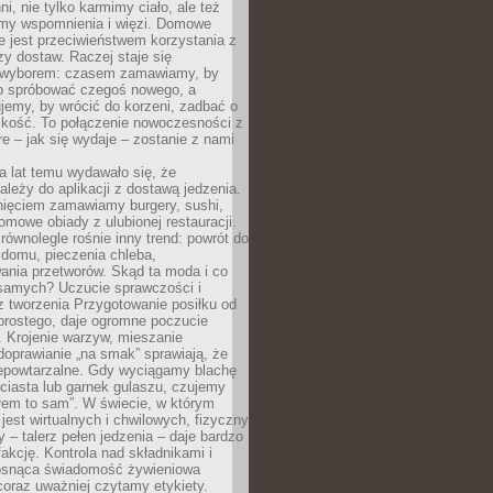
ni, nie tylko karmimy ciało, ale też
my wspomnienia i więzi. Domowe
e jest przeciwieństwem korzystania z
czy dostaw. Raczej staje się
wyborem: czasem zamawiamy, by
b spróbować czegoś nowego, a
jemy, by wrócić do korzeni, zadbać o
iskość. To połączenie nowoczesności z
óre – jak się wydaje – zostanie z nami
a lat temu wydawało się, że
ależy do aplikacji z dostawą jedzenia.
nięciem zamawiamy burgery, sushi,
mowe obiady z ulubionej restauracji.
wnolegle rośnie inny trend: powrót do
 domu, pieczenia chleba,
ania przetworów. Skąd ta moda i co
samych? Uczucie sprawczości i
z tworzenia Przygotowanie posiłku od
prostego, daje ogromne poczucie
 Krojenie warzyw, mieszanie
doprawianie „na smak” sprawiają, że
iepowtarzalne. Gdy wyciągamy blachę
ciasta lub garnek gulaszu, czujemy
łem to sam”. W świecie, w którym
 jest wirtualnych i chwilowych, fizyczny
y – talerz pełen jedzenia – daje bardzo
fakcję. Kontrola nad składnikami i
osnąca świadomość żywieniowa
coraz uważniej czytamy etykiety.