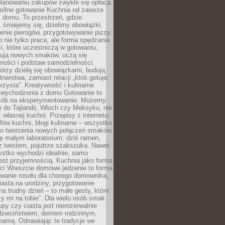
lanowaniu zakupów zwykle się opłaca.
spólne gotowanie Kuchnia od zawsze
 domu. To przestrzeń, gdzie
 śmiejemy się, dzielimy obowiązki.
enie pierogów, przygotowywanie pizzy
to nie tylko praca, ale forma spędzania
i, które uczestniczą w gotowaniu,
óbują nowych smaków, uczą się
ności i podstaw samodzielności.
tórzy dzielą się obowiązkami, budują
tnerstwa, zamiast relacji „ktoś gotuje,
orzysta”. Kreatywność i kulinarne
 wychodzenia z domu Gotowanie to
sób na eksperymentowanie. Możemy
ę do Tajlandii, Włoch czy Meksyku, nie
własnej kuchni. Przepisy z internetu,
fów kuchni, blogi kulinarne – wszystko
 do tworzenia nowych połączeń smaków.
ę małym laboratorium: dziś ramen,
i z twistem, pojutrze szakszuka. Nawet
zystko wychodzi idealnie, samo
est przyjemnością. Kuchnia jako forma
ości Wreszcie domowe jedzenie to forma
owanie rosołu dla chorego domownika,
iasta na urodziny, przygotowanie
a trudny dzień – to małe gesty, które
y mi na tobie”. Dla wielu osób smak
upy czy ciasta jest nierozerwalnie
dzieciństwem, domem rodzinnym,
mamą. Odnawiając te tradycje we