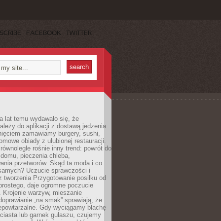
SCRIBE
FACEBOOK
TWITTER
a lat temu wydawało się, że
ależy do aplikacji z dostawą jedzenia.
nięciem zamawiamy burgery, sushi,
mowe obiady z ulubionej restauracji.
wnolegle rośnie inny trend: powrót do
 domu, pieczenia chleba,
ania przetworów. Skąd ta moda i co
samych? Uczucie sprawczości i
z tworzenia Przygotowanie posiłku od
prostego, daje ogromne poczucie
 Krojenie warzyw, mieszanie
doprawianie „na smak” sprawiają, że
iepowtarzalne. Gdy wyciągamy blachę
ciasta lub garnek gulaszu, czujemy