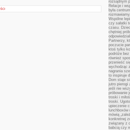
rozsądnym p
Relacje i w
ŚCI
była centrum
rozmawiamy,
Wspólne lepi
czy sałatki 
czasu. Dziec
chętniej pr
odpowiedzial
Partnerzy, k
poczucie par
ktoś tylko k
podróże bez
również spo
przenieść si
wychodząc z 
nagrania sze
to inspiruje
Dom staje si
jutro pierog
jeśli nie ws
próbowanie j
troski i mił
troski. Ugot
upieczenie c
lunchboxów n
mówią „zależ
konkretnej z
związany z 
babcią czy 