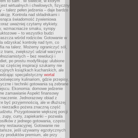
łem to sam”. W świecie, w którym
 jest wirtualnych i chwilowych, fizyczny
y – talerz pełen jedzenia – daje bardzo
fakcję. Kontrola nad składnikami i
osnąca świadomość żywieniowa
coraz uważniej czytamy etykiety.
dy, wzmacniacze smaku, syropy
ruktozowe – to wszystko budzi
właszcza wśród rodziców. Gotowanie w
a odzyskać kontrolę nad tym, co
fia na talerz. Możemy ograniczyć sól,
zcz trans, zwiększyć udział warzyw i
łnoziarnistych – bez rewolucji i
diet, po prostu modyfikując ulubione
raz częściej inspiracji szukamy nie
ycyjnych książkach kucharskich, ale
iedzając specjalistyczny
wortal
poświęcony kulinariom, gdzie przepisy,
tyczne i techniki gotowania są zebrane
ejscu. Ekonomia: domowe jedzenie
zne zamawianie Aspekt finansowy
znaczenie. Jednorazowy obiad z
e być przyjemnością, ale w dłuższej
e nierzadko pożera znaczną część
dżetu. Przygotowanie większej porcji
 zupy, curry, zapiekanki – pozwala
posiłków z jednego gotowania, często
ny restauracyjnej. Gotowanie nie
 tańsze, jeśli używamy egzotycznych
czy produktów premium, ale przy