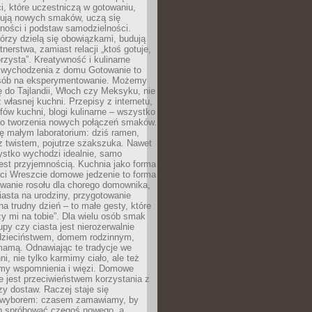
i, które uczestniczą w gotowaniu,
óbują nowych smaków, uczą się
ności i podstaw samodzielności.
tórzy dzielą się obowiązkami, budują
tnerstwa, zamiast relacji „ktoś gotuje,
orzysta”. Kreatywność i kulinarne
 wychodzenia z domu Gotowanie to
sób na eksperymentowanie. Możemy
ę do Tajlandii, Włoch czy Meksyku, nie
własnej kuchni. Przepisy z internetu,
fów kuchni, blogi kulinarne – wszystko
 do tworzenia nowych połączeń smaków.
ę małym laboratorium: dziś ramen,
i z twistem, pojutrze szakszuka. Nawet
zystko wychodzi idealnie, samo
est przyjemnością. Kuchnia jako forma
ości Wreszcie domowe jedzenie to forma
owanie rosołu dla chorego domownika,
iasta na urodziny, przygotowanie
a trudny dzień – to małe gesty, które
y mi na tobie”. Dla wielu osób smak
upy czy ciasta jest nierozerwalnie
dzieciństwem, domem rodzinnym,
mamą. Odnawiając te tradycje we
ni, nie tylko karmimy ciało, ale też
my wspomnienia i więzi. Domowe
e jest przeciwieństwem korzystania z
czy dostaw. Raczej staje się
wyborem: czasem zamawiamy, by
b spróbować czegoś nowego, a