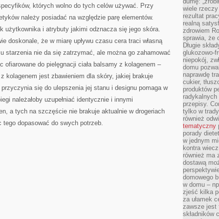
dumę: „zrobi
specyfików, których wolno do tych celów używać. Przy
wiele rzeczy
rezultat prac
tyków należy posiadać na względzie parę elementów.
realną satys
ek użytkownika i atrybuty jakimi odznacza się jego skóra.
zdrowiem R
sprawia, że 
ie doskonale, że w miarę upływu czasu cera traci własną
Długie skła
su starzenia nie da się zatrzymać, ale można go zahamować
glukozowo-f
niepokój, z
jąc ofiarowane do pielęgnacji ciała balsamy z kolagenem –
domu pozwal
naprawdę tra
z kolagenem jest zbawieniem dla skóry, jakiej brakuje
cukier, tłus
 przyczynia się do ulepszenia jej stanu i designu pomaga w
produktów pe
radykalnych 
iegi należałoby uzupełniać identycznie i innymi
przepisy. Co
, a tych na szczęście nie brakuje aktualnie w drogeriach
tylko w trad
również odw
c tego dopasować do swych potrzeb.
tematyczny
porady diete
w jednym mi
kontra wiec
również ma 
dostawą moż
perspektywi
domowego bu
w domu – np.
zjeść kilka 
za ułamek ce
zawsze jest
składników 