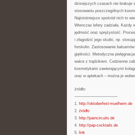
dzisiejszych czasach nie brakuje 
stosowaniu poszczególnych kosme
Najistotniejsze spośród nich to wi
Wtenczas lefery zadziała. Każdy w
jędrność oraz sprężystość. Proce
i złagodzić jego skutki, np. stosu
forskolin. Zastosowanie balsamów 
giętkości. Metodyczna pielęgnacja
walce z trądzikiem. Codzienne zab
kosmetykami zawierającymi kolagen
oraz w aptekach – można je wobe
źródło:
———————————
1.
http://oktoberfest-muelheim.de
2.
źródło
3.
http://paincircuits.de
4.
http://pap-cocktails.de
5.
link