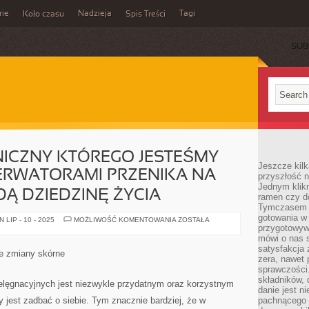
rie
Nadzieja
Tagi
Koło czasu
Spis Treści
SUB
NICZNY KTÓREGO JESTEŚMY
Jeszcze kilk
RWATORAMI PRZENIKA NA
przyszłość n
Jednym klik
Ą DZIEDZINĘ ŻYCIA
ramen czy do
Tymczasem ró
gotowania w
PRZYROST
LIP - 10 - 2025
MOŻLIWOŚĆ KOMENTOWANIA
ZOSTAŁA
TECHNICZNY
przygotowyw
KTÓREGO
mówi o nas 
JESTEŚMY
satysfakcja 
CHWILOWO
ce zmiany skórne
OBSERWATORAMI
zera, nawet 
PRZENIKA
sprawczości.
NA
składników, 
NIEOMALŻE
lęgnacyjnych jest niezwykle przydatnym oraz korzystnym
KAŻDĄ
danie jest n
DZIEDZINĘ
jest zadbać o siebie. Tym znacznie bardziej, że w
pachnącego 
ŻYCIA