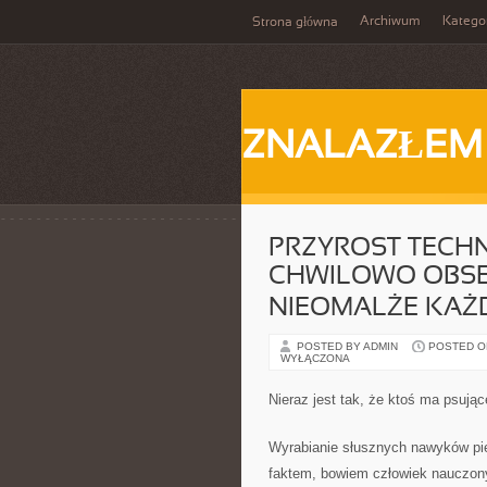
Archiwum
Katego
Strona główna
ZNALAZŁEM
PRZYROST TECH
CHWILOWO OBSE
NIEOMALŻE KAŻD
POSTED BY ADMIN
POSTED ON 
WYŁĄCZONA
Nieraz jest tak, że ktoś ma psują
Wyrabianie słusznych nawyków pie
faktem, bowiem człowiek nauczony 