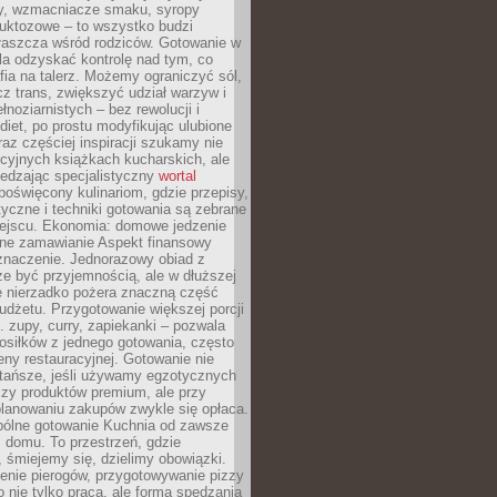
dy, wzmacniacze smaku, syropy
ruktozowe – to wszystko budzi
właszcza wśród rodziców. Gotowanie w
a odzyskać kontrolę nad tym, co
fia na talerz. Możemy ograniczyć sól,
zcz trans, zwiększyć udział warzyw i
łnoziarnistych – bez rewolucji i
diet, po prostu modyfikując ulubione
raz częściej inspiracji szukamy nie
ycyjnych książkach kucharskich, ale
iedzając specjalistyczny
wortal
poświęcony kulinariom, gdzie przepisy,
tyczne i techniki gotowania są zebrane
ejscu. Ekonomia: domowe jedzenie
zne zamawianie Aspekt finansowy
znaczenie. Jednorazowy obiad z
e być przyjemnością, ale w dłuższej
e nierzadko pożera znaczną część
dżetu. Przygotowanie większej porcji
 zupy, curry, zapiekanki – pozwala
posiłków z jednego gotowania, często
ny restauracyjnej. Gotowanie nie
 tańsze, jeśli używamy egzotycznych
czy produktów premium, ale przy
lanowaniu zakupów zwykle się opłaca.
spólne gotowanie Kuchnia od zawsze
 domu. To przestrzeń, gdzie
 śmiejemy się, dzielimy obowiązki.
enie pierogów, przygotowywanie pizzy
to nie tylko praca, ale forma spędzania