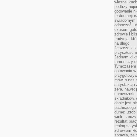
własnej kuch
podtrzymuje
gotowanie ni
restauracji 
świadomym 
odpocząć lu
czasem gotu
zdrowie i bl
tradycją, kt
na długo.
Jeszcze kilk
przyszłość n
Jednym klik
ramen czy do
Tymczasem ró
gotowania w
przygotowyw
mówi o nas 
satysfakcja 
zera, nawet 
sprawczości.
składników, 
danie jest n
pachnącego 
dumę: „zrobi
wiele rzeczy
rezultat prac
realną satys
zdrowiem R
sprawia, że 