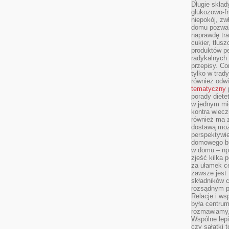
Długie skła
glukozowo-f
niepokój, z
domu pozwal
naprawdę tra
cukier, tłus
produktów pe
radykalnych 
przepisy. Co
tylko w trad
również odw
tematyczny
porady diete
w jednym mi
kontra wiec
również ma 
dostawą moż
perspektywi
domowego bu
w domu – np.
zjeść kilka 
za ułamek ce
zawsze jest
składników 
rozsądnym p
Relacje i w
była centrum
rozmawiamy,
Wspólne lepi
czy sałatki 