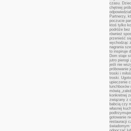
czasu. Dziec
chętniej pr
odpowiedzial
Partnerzy, k
poczucie par
ktoś tylko k
podróże bez
również spo
przenieść si
wychodząc z 
nagrania sze
to inspiruje
Dom staje si
jutro pierog
jeśli nie ws
próbowanie j
troski i mił
troski. Ugot
upieczenie c
lunchboxów n
mówią „zależ
konkretnej z
związany z 
babcią czy 
własnej kuch
podtrzymuje
gotowanie ni
restauracji 
świadomym 
odpocząć lu