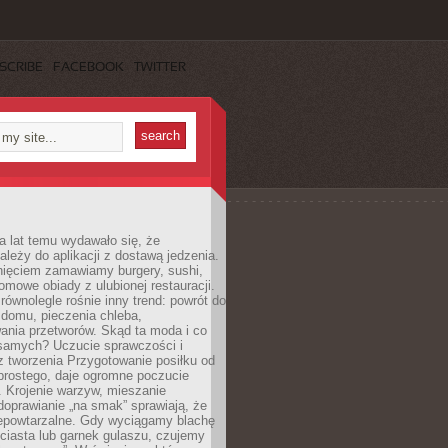
SCRIBE
FACEBOOK
TWITTER
a lat temu wydawało się, że
ależy do aplikacji z dostawą jedzenia.
nięciem zamawiamy burgery, sushi,
mowe obiady z ulubionej restauracji.
wnolegle rośnie inny trend: powrót do
 domu, pieczenia chleba,
ania przetworów. Skąd ta moda i co
samych? Uczucie sprawczości i
z tworzenia Przygotowanie posiłku od
prostego, daje ogromne poczucie
 Krojenie warzyw, mieszanie
doprawianie „na smak” sprawiają, że
iepowtarzalne. Gdy wyciągamy blachę
ciasta lub garnek gulaszu, czujemy