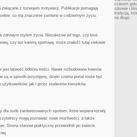
czasem gotu
 związane z rozwojem motywacji. Publikacje pomagają
zdrowie i bl
tradycją, kt
siebie, co ma znaczenie zarówno w codziennym życiu.
na długo.
e zdrowym stylem życia. Niezależnie od tego, czy ktoś
uchową, czy też karierą sportową, może znaleźć tutaj ciekawe
w jest łatwość odbioru treści. Nawet rozbudowane kwestie
e są w sposób przystępny, dzięki czemu portal może być
użytkowników, jak i przez studentów kierunków
 dla osób zainteresowanych sportem, które wspiera rozwój
m czytelnicy mogą poznawać nowe możliwości, a także
owe. Strona stanowi praktyczny przewodnik po świecie
znej.