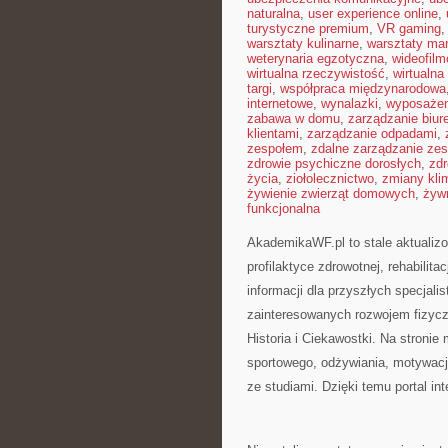
naturalna
,
user experience online
,
turystyczne premium
,
VR gaming
warsztaty kulinarne
,
warsztaty ma
weterynaria egzotyczna
,
wideofil
wirtualna rzeczywistość
,
wirtualna
targi
,
współpraca międzynarodowa
internetowe
,
wynalazki
,
wyposażen
zabawa w domu
,
zarządzanie biu
klientami
,
zarządzanie odpadami
,
zespołem
,
zdalne zarządzanie ze
zdrowie psychiczne dorosłych
,
zdr
życia
,
ziołolecznictwo
,
zmiany kli
żywienie zwierząt domowych
,
żyw
funkcjonalna
AkademikaWF.pl to stale aktualizo
profilaktyce zdrowotnej, rehabilita
informacji dla przyszłych specjal
zainteresowanych rozwojem fizyc
Historia i Ciekawostki. Na stronie
sportowego, odżywiania, motywacji
ze studiami. Dzięki temu portal 