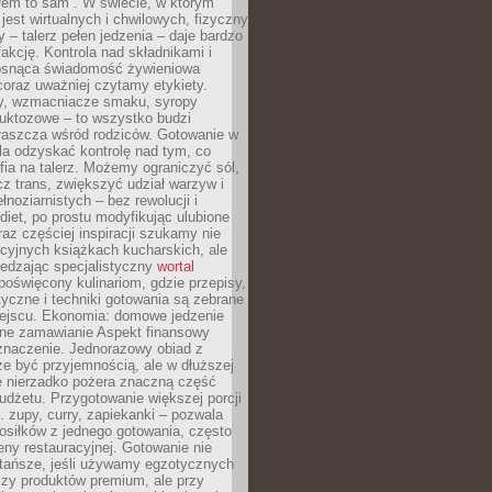
łem to sam”. W świecie, w którym
 jest wirtualnych i chwilowych, fizyczny
y – talerz pełen jedzenia – daje bardzo
fakcję. Kontrola nad składnikami i
osnąca świadomość żywieniowa
coraz uważniej czytamy etykiety.
dy, wzmacniacze smaku, syropy
ruktozowe – to wszystko budzi
właszcza wśród rodziców. Gotowanie w
a odzyskać kontrolę nad tym, co
fia na talerz. Możemy ograniczyć sól,
zcz trans, zwiększyć udział warzyw i
łnoziarnistych – bez rewolucji i
diet, po prostu modyfikując ulubione
raz częściej inspiracji szukamy nie
ycyjnych książkach kucharskich, ale
iedzając specjalistyczny
wortal
poświęcony kulinariom, gdzie przepisy,
tyczne i techniki gotowania są zebrane
ejscu. Ekonomia: domowe jedzenie
zne zamawianie Aspekt finansowy
znaczenie. Jednorazowy obiad z
e być przyjemnością, ale w dłuższej
e nierzadko pożera znaczną część
dżetu. Przygotowanie większej porcji
 zupy, curry, zapiekanki – pozwala
posiłków z jednego gotowania, często
ny restauracyjnej. Gotowanie nie
 tańsze, jeśli używamy egzotycznych
czy produktów premium, ale przy