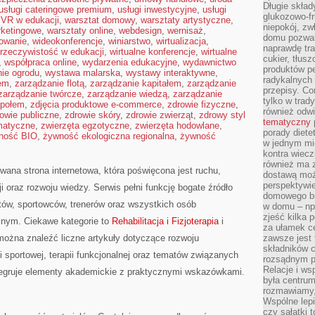
Długie skła
usługi cateringowe premium
,
usługi inwestycyjne
,
usługi
glukozowo-f
,
VR w edukacji
,
warsztat domowy
,
warsztaty artystyczne
,
niepokój, z
rketingowe
,
warsztaty online
,
webdesign
,
wernisaż
,
domu pozwal
mowanie
,
wideokonferencje
,
winiarstwo
,
wirtualizacja
,
naprawdę tra
 rzeczywistość w edukacji
,
wirtualne konferencje
,
wirtualne
cukier, tłus
,
współpraca online
,
wydarzenia edukacyjne
,
wydawnictwo
produktów pe
ie ogrodu
,
wystawa malarska
,
wystawy interaktywne
,
radykalnych 
rem
,
zarządzanie flotą
,
zarządzanie kapitałem
,
zarządzanie
przepisy. Co
zarządzanie twórcze
,
zarządzanie wiedzą
,
zarządzanie
tylko w trad
społem
,
zdjęcia produktowe e-commerce
,
zdrowie fizyczne
,
również odw
owie publiczne
,
zdrowie skóry
,
zdrowie zwierząt
,
zdrowy styl
tematyczny
matyczne
,
zwierzęta egzotyczne
,
zwierzęta hodowlane
,
porady diete
ność BIO
,
żywność ekologiczna regionalna
,
żywność
w jednym mi
kontra wiec
również ma 
wana strona internetowa, która poświęcona jest ruchu,
dostawą moż
perspektywi
cji oraz rozwoju wiedzy. Serwis pełni funkcję bogate źródło
domowego bu
istów, sportowców, trenerów oraz wszystkich osób
w domu – np.
zjeść kilka 
znym. Ciekawe kategorie to
Rehabilitacja i Fizjoterapia
i
za ułamek ce
 można znaleźć liczne artykuły dotyczące rozwoju
zawsze jest
składników 
 sportowej, terapii funkcjonalnej oraz tematów związanych
rozsądnym p
Relacje i w
integruje elementy akademickie z praktycznymi wskazówkami.
była centrum
rozmawiamy,
Wspólne lepi
czy sałatki 