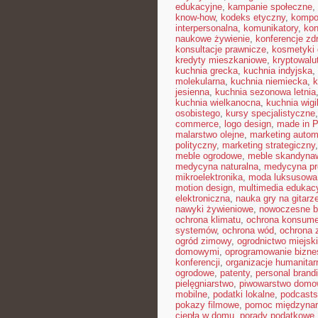
edukacyjne
,
kampanie społeczne
,
know-how
,
kodeks etyczny
,
kompo
interpersonalna
,
komunikatory
,
kon
naukowe żywienie
,
konferencje zd
konsultacje prawnicze
,
kosmetyki 
kredyty mieszkaniowe
,
kryptowalu
kuchnia grecka
,
kuchnia indyjska
,
molekularna
,
kuchnia niemiecka
,
k
jesienna
,
kuchnia sezonowa letnia
kuchnia wielkanocna
,
kuchnia wigil
osobistego
,
kursy specjalistyczne
commerce
,
logo design
,
made in P
malarstwo olejne
,
marketing autom
polityczny
,
marketing strategiczny
meble ogrodowe
,
meble skandyna
medycyna naturalna
,
medycyna pr
mikroelektronika
,
moda luksusowa
motion design
,
multimedia edukac
elektroniczna
,
nauka gry na gitarz
nawyki żywieniowe
,
nowoczesne b
ochrona klimatu
,
ochrona konsume
systemów
,
ochrona wód
,
ochrona 
ogród zimowy
,
ogrodnictwo miejsk
domowymi
,
oprogramowanie bizn
konferencji
,
organizacje humanitar
ogrodowe
,
patenty
,
personal brand
pielęgniarstwo
,
piwowarstwo dom
mobilne
,
podatki lokalne
,
podcasts
pokazy filmowe
,
pomoc międzyna
ciepła w domu
,
porady podatkowe