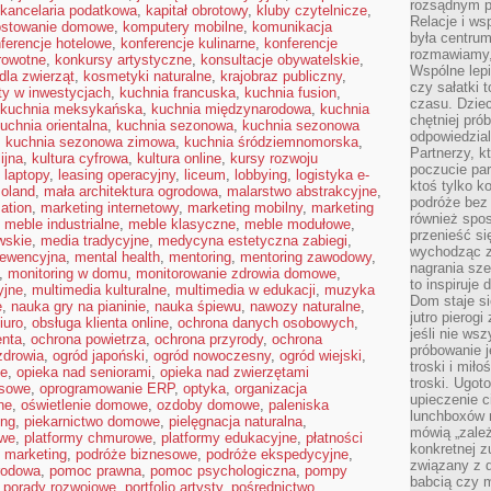
rozsądnym p
kancelaria podatkowa
,
kapitał obrotowy
,
kluby czytelnicze
,
Relacje i w
stowanie domowe
,
komputery mobilne
,
komunikacja
była centrum
ferencje hotelowe
,
konferencje kulinarne
,
konferencje
rozmawiamy,
rowotne
,
konkursy artystyczne
,
konsultacje obywatelskie
,
Wspólne lepi
dla zwierząt
,
kosmetyki naturalne
,
krajobraz publiczny
,
czy sałatki 
ty w inwestycjach
,
kuchnia francuska
,
kuchnia fusion
,
czasu. Dziec
kuchnia meksykańska
,
kuchnia międzynarodowa
,
kuchnia
chętniej pr
uchnia orientalna
,
kuchnia sezonowa
,
kuchnia sezonowa
odpowiedzial
,
kuchnia sezonowa zimowa
,
kuchnia śródziemnomorska
,
Partnerzy, k
ijna
,
kultura cyfrowa
,
kultura online
,
kursy rozwoju
poczucie par
,
laptopy
,
leasing operacyjny
,
liceum
,
lobbying
,
logistyka e-
ktoś tylko k
oland
,
mała architektura ogrodowa
,
malarstwo abstrakcyjne
,
podróże bez
ation
,
marketing internetowy
,
marketing mobilny
,
marketing
również spo
,
meble industrialne
,
meble klasyczne
,
meble modułowe
,
przenieść si
wskie
,
media tradycyjne
,
medycyna estetyczna zabiegi
,
wychodząc z 
ewencyjna
,
mental health
,
mentoring
,
mentoring zawodowy
,
nagrania sze
,
monitoring w domu
,
monitorowanie zdrowia domowe
,
to inspiruje
yjne
,
multimedia kulturalne
,
multimedia w edukacji
,
muzyka
Dom staje si
e
,
nauka gry na pianinie
,
nauka śpiewu
,
nawozy naturalne
,
jutro pierog
iuro
,
obsługa klienta online
,
ochrona danych osobowych
,
jeśli nie ws
nta
,
ochrona powietrza
,
ochrona przyrody
,
ochrona
próbowanie j
zdrowia
,
ogród japoński
,
ogród nowoczesny
,
ogród wiejski
,
troski i mił
ie
,
opieka nad seniorami
,
opieka nad zwierzętami
troski. Ugot
esowe
,
oprogramowanie ERP
,
optyka
,
organizacja
upieczenie c
ne
,
oświetlenie domowe
,
ozdoby domowe
,
paleniska
lunchboxów n
ing
,
piekarnictwo domowe
,
pielęgnacja naturalna
,
mówią „zależ
owe
,
platformy chmurowe
,
platformy edukacyjne
,
płatności
konkretnej z
 marketing
,
podróże biznesowe
,
podróże ekspedycyjne
,
związany z 
rodowa
,
pomoc prawna
,
pomoc psychologiczna
,
pompy
babcią czy 
,
porady rozwojowe
,
portfolio artysty
,
pośrednictwo