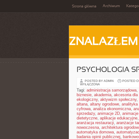
Archiwum
Katego
Strona główna
ZNALAZŁEM
PSYCHOLOGIA S
POSTED BY ADMIN
POSTED ON
WYŁĄCZONA
Tagi:
administracja samorządowa
,
biznesie
,
akademia
,
akcesoria dl
ekologiczny
,
aktywizm społeczny
,
altana
,
altany ogrodowe
,
analityka
cyfrowa
,
analiza ekonomiczna
,
an
sprzedaży
,
animacje 2D
,
animacje
dietetyczne
,
aplikacje edukacyjne
aranżacja restauracji
,
aranżacje t
nowoczesna
,
architektura ogrodow
automatyka domowa
,
automatyza
badania opinii publicznej
,
bankowo