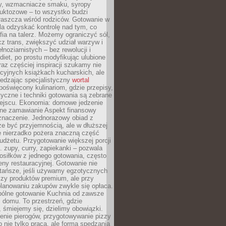
dy, wzmacniacze smaku, syropy
ruktozowe – to wszystko budzi
właszcza wśród rodziców. Gotowanie w
a odzyskać kontrolę nad tym, co
fia na talerz. Możemy ograniczyć sól,
zcz trans, zwiększyć udział warzyw i
łnoziarnistych – bez rewolucji i
diet, po prostu modyfikując ulubione
raz częściej inspiracji szukamy nie
ycyjnych książkach kucharskich, ale
iedzając specjalistyczny
wortal
poświęcony kulinariom, gdzie przepisy,
tyczne i techniki gotowania są zebrane
ejscu. Ekonomia: domowe jedzenie
zne zamawianie Aspekt finansowy
znaczenie. Jednorazowy obiad z
e być przyjemnością, ale w dłuższej
e nierzadko pożera znaczną część
dżetu. Przygotowanie większej porcji
 zupy, curry, zapiekanki – pozwala
posiłków z jednego gotowania, często
ny restauracyjnej. Gotowanie nie
 tańsze, jeśli używamy egzotycznych
czy produktów premium, ale przy
lanowaniu zakupów zwykle się opłaca.
spólne gotowanie Kuchnia od zawsze
 domu. To przestrzeń, gdzie
 śmiejemy się, dzielimy obowiązki.
enie pierogów, przygotowywanie pizzy
to nie tylko praca, ale forma spędzania