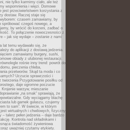
ni, nie tylko karmimy ciało, ale też
my wspomnienia i więzi. Domowe
e jest przeciwieństwem korzystania z
czy dostaw. Raczej staje się
wyborem: czasem zamawiamy, by
b spróbować czegoś nowego, a
jemy, by wrócić do korzeni, zadbać o
iskość. To połączenie nowoczesności z
óre – jak się wydaje – zostanie z nami
a lat temu wydawało się, że
ależy do aplikacji z dostawą jedzenia.
nięciem zamawiamy burgery, sushi,
mowe obiady z ulubionej restauracji.
wnolegle rośnie inny trend: powrót do
 domu, pieczenia chleba,
ania przetworów. Skąd ta moda i co
samych? Uczucie sprawczości i
z tworzenia Przygotowanie posiłku od
prostego, daje ogromne poczucie
 Krojenie warzyw, mieszanie
doprawianie „na smak” sprawiają, że
iepowtarzalne. Gdy wyciągamy blachę
ciasta lub garnek gulaszu, czujemy
łem to sam”. W świecie, w którym
 jest wirtualnych i chwilowych, fizyczny
y – talerz pełen jedzenia – daje bardzo
fakcję. Kontrola nad składnikami i
osnąca świadomość żywieniowa
coraz uważniej czytamy etykiety.