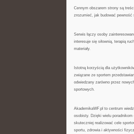
Cennym obszarem strony są treści
zrozumieć, jak budować pewność 
Serwis łączy osoby zainteresowan
interesuje się siłownią, terapią r
materiały.
Istotną korzyścią dla użytkownikó
związane ze sportem przedstawian
odwiedzany zarówno przez nowych 
sportowych.
AkademikaWF.pl to centrum wiedzy
osobisty. Dzięki wielu poradniko
skuteczniej realizować cele sport
sportu, zdrowia i aktywności fizyc