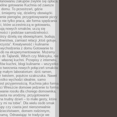
lanowaniu zakupów zwykle się opłaca.
spólne gotowanie Kuchnia od zawsze
 domu. To przestrzeń, gdzie
 śmiejemy się, dzielimy obowiązki.
enie pierogów, przygotowywanie pizzy
to nie tylko praca, ale forma spędzania
i, które uczestniczą w gotowaniu,
óbują nowych smaków, uczą się
ności i podstaw samodzielności.
tórzy dzielą się obowiązkami, budują
tnerstwa, zamiast relacji „ktoś gotuje,
orzysta”. Kreatywność i kulinarne
 wychodzenia z domu Gotowanie to
sób na eksperymentowanie. Możemy
ę do Tajlandii, Włoch czy Meksyku, nie
własnej kuchni. Przepisy z internetu,
fów kuchni, blogi kulinarne – wszystko
 do tworzenia nowych połączeń smaków.
ę małym laboratorium: dziś ramen,
i z twistem, pojutrze szakszuka. Nawet
zystko wychodzi idealnie, samo
est przyjemnością. Kuchnia jako forma
ości Wreszcie domowe jedzenie to forma
owanie rosołu dla chorego domownika,
iasta na urodziny, przygotowanie
a trudny dzień – to małe gesty, które
y mi na tobie”. Dla wielu osób smak
upy czy ciasta jest nierozerwalnie
dzieciństwem, domem rodzinnym,
mamą. Odnawiając te tradycje we