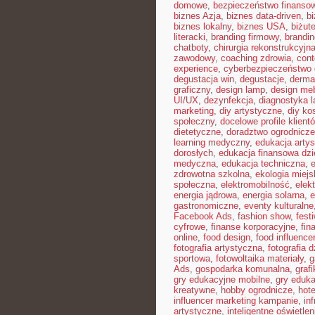
domowe
,
bezpieczeństwo finansow
biznes Azja
,
biznes data-driven
,
b
biznes lokalny
,
biznes USA
,
biżut
literacki
,
branding firmowy
,
brandin
chatboty
,
chirurgia rekonstrukcyjn
zawodowy
,
coaching zdrowia
,
con
experience
,
cyberbezpieczeństwo
degustacja win
,
degustacje
,
derma
graficzny
,
design lamp
,
design meb
UI/UX
,
dezynfekcja
,
diagnostyka l
marketing
,
diy artystyczne
,
diy ko
społeczny
,
docelowe profile klient
dietetyczne
,
doradztwo ogrodnicze
learning medyczny
,
edukacja arty
dorosłych
,
edukacja finansowa dzi
medyczna
,
edukacja techniczna
,
zdrowotna szkolna
,
ekologia miejs
społeczna
,
elektromobilność
,
elek
energia jądrowa
,
energia solarna
,
e
gastronomiczne
,
eventy kulturalne
Facebook Ads
,
fashion show
,
fest
cyfrowe
,
finanse korporacyjne
,
fin
online
,
food design
,
food influence
fotografia artystyczna
,
fotografia 
sportowa
,
fotowoltaika materiały
,
g
Ads
,
gospodarka komunalna
,
graf
gry edukacyjne mobilne
,
gry eduka
kreatywne
,
hobby ogrodnicze
,
hot
influencer marketing kampanie
,
in
artystyczne
,
inteligentne oświetlen