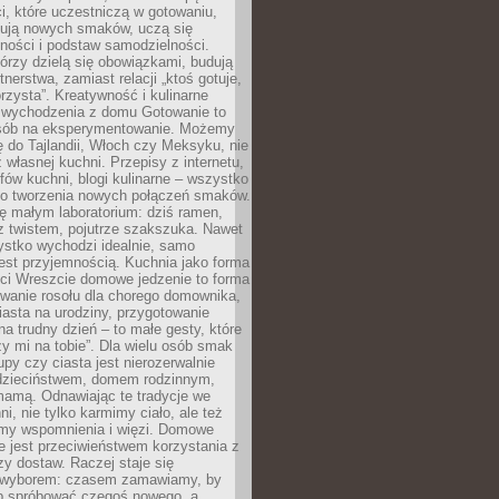
i, które uczestniczą w gotowaniu,
óbują nowych smaków, uczą się
ności i podstaw samodzielności.
tórzy dzielą się obowiązkami, budują
tnerstwa, zamiast relacji „ktoś gotuje,
orzysta”. Kreatywność i kulinarne
 wychodzenia z domu Gotowanie to
sób na eksperymentowanie. Możemy
ę do Tajlandii, Włoch czy Meksyku, nie
własnej kuchni. Przepisy z internetu,
fów kuchni, blogi kulinarne – wszystko
 do tworzenia nowych połączeń smaków.
ę małym laboratorium: dziś ramen,
i z twistem, pojutrze szakszuka. Nawet
zystko wychodzi idealnie, samo
est przyjemnością. Kuchnia jako forma
ości Wreszcie domowe jedzenie to forma
owanie rosołu dla chorego domownika,
iasta na urodziny, przygotowanie
a trudny dzień – to małe gesty, które
y mi na tobie”. Dla wielu osób smak
upy czy ciasta jest nierozerwalnie
dzieciństwem, domem rodzinnym,
mamą. Odnawiając te tradycje we
ni, nie tylko karmimy ciało, ale też
my wspomnienia i więzi. Domowe
e jest przeciwieństwem korzystania z
czy dostaw. Raczej staje się
wyborem: czasem zamawiamy, by
b spróbować czegoś nowego, a