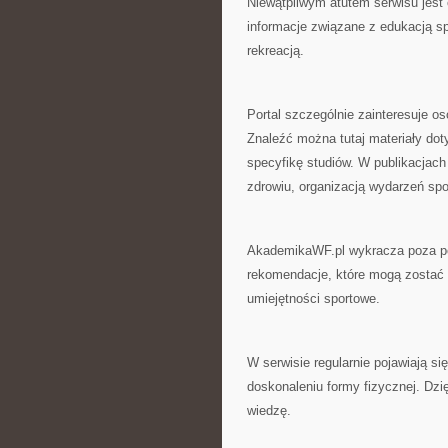
Niewątpliwym atutem serwisu jest
informacje związane z edukacją s
rekreacją.
Portal szczególnie zainteresuje o
Znaleźć można tutaj materiały do
specyfikę studiów. W publikacjac
zdrowiu, organizacją wydarzeń sp
AkademikaWF.pl wykracza poza po
rekomendacje, które mogą zostać 
umiejętności sportowe.
W serwisie regularnie pojawiają si
doskonaleniu formy fizycznej. Dz
wiedzę.