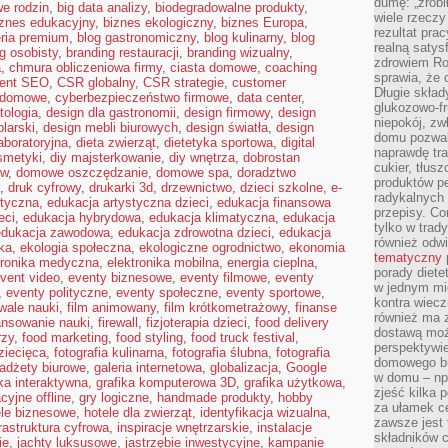
dumę: „zrobi
e rodzin
,
big data analizy
,
biodegradowalne produkty
,
wiele rzeczy
iznes edukacyjny
,
biznes ekologiczny
,
biznes Europa
,
rezultat prac
eria premium
,
blog gastronomiczny
,
blog kulinarny
,
blog
realną satys
g osobisty
,
branding restauracji
,
branding wizualny
,
zdrowiem R
a
,
chmura obliczeniowa firmy
,
ciasta domowe
,
coaching
sprawia, że 
tent SEO
,
CSR globalny
,
CSR strategie
,
customer
Długie skła
 domowe
,
cyberbezpieczeństwo firmowe
,
data center
,
glukozowo-f
tologia
,
design dla gastronomii
,
design firmowy
,
design
niepokój, z
larski
,
design mebli biurowych
,
design światła
,
design
domu pozwal
aboratoryjna
,
dieta zwierząt
,
dietetyka sportowa
,
digital
naprawdę tra
smetyki
,
diy majsterkowanie
,
diy wnętrza
,
dobrostan
cukier, tłus
ów
,
domowe oszczędzanie
,
domowe spa
,
doradztwo
produktów pe
,
druk cyfrowy
,
drukarki 3d
,
drzewnictwo
,
dzieci szkolne
,
e-
radykalnych 
styczna
,
edukacja artystyczna dzieci
,
edukacja finansowa
przepisy. Co
eci
,
edukacja hybrydowa
,
edukacja klimatyczna
,
edukacja
tylko w trad
edukacja zawodowa
,
edukacja zdrowotna dzieci
,
edukacja
również odw
ka
,
ekologia społeczna
,
ekologiczne ogrodnictwo
,
ekonomia
tematyczny
tronika medyczna
,
elektronika mobilna
,
energia cieplna
,
porady diete
vent video
,
eventy biznesowe
,
eventy filmowe
,
eventy
w jednym mi
,
eventy polityczne
,
eventy społeczne
,
eventy sportowe
,
kontra wiec
iwale nauki
,
film animowany
,
film krótkometrażowy
,
finanse
również ma 
ansowanie nauki
,
firewall
,
fizjoterapia dzieci
,
food delivery
dostawą moż
rzy
,
food marketing
,
food styling
,
food truck festival
,
perspektywi
dziecięca
,
fotografia kulinarna
,
fotografia ślubna
,
fotografia
domowego bu
adżety biurowe
,
galeria internetowa
,
globalizacja
,
Google
w domu – np.
ika interaktywna
,
grafika komputerowa 3D
,
grafika użytkowa
,
zjeść kilka 
cyjne offline
,
gry logiczne
,
handmade produkty
,
hobby
za ułamek ce
ele biznesowe
,
hotele dla zwierząt
,
identyfikacja wizualna
,
zawsze jest
frastruktura cyfrowa
,
inspiracje wnętrzarskie
,
instalacje
składników 
ie
,
jachty luksusowe
,
jastrzębie inwestycyjne
,
kampanie