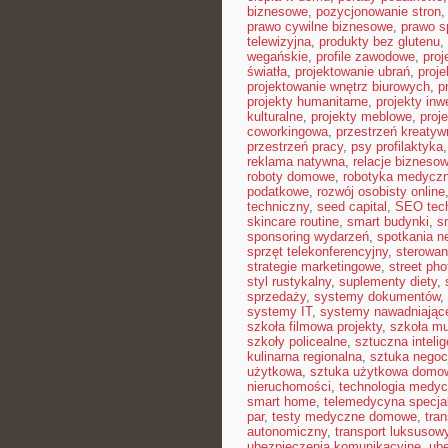
biznesowe
,
pozycjonowanie stron
prawo cywilne biznesowe
,
prawo 
telewizyjna
,
produkty bez glutenu
,
wegańskie
,
profile zawodowe
,
proj
światła
,
projektowanie ubrań
,
proje
projektowanie wnętrz biurowych
,
p
projekty humanitarne
,
projekty inw
kulturalne
,
projekty meblowe
,
proj
coworkingowa
,
przestrzeń kreatyw
przestrzeń pracy
,
psy profilaktyka
reklama natywna
,
relacje bizneso
roboty domowe
,
robotyka medycz
podatkowe
,
rozwój osobisty online
techniczny
,
seed capital
,
SEO tec
skincare routine
,
smart budynki
,
s
sponsoring wydarzeń
,
spotkania n
sprzęt telekonferencyjny
,
sterowan
strategie marketingowe
,
street ph
styl rustykalny
,
suplementy diety
,
sprzedaży
,
systemy dokumentów
,
systemy IT
,
systemy nawadniając
szkoła filmowa projekty
,
szkoła m
szkoły policealne
,
sztuczna intelig
kulinarna regionalna
,
sztuka negocj
użytkowa
,
sztuka użytkowa domo
nieruchomości
,
technologia medy
smart home
,
telemedycyna specja
par
,
testy medyczne domowe
,
tra
autonomiczny
,
transport luksusow
ubezpieczenia komunikacyjne
,
ube