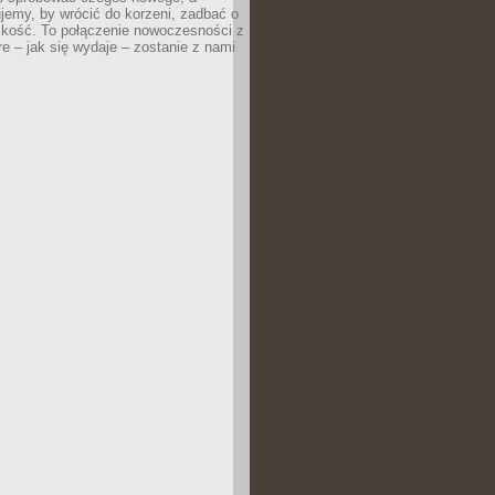
jemy, by wrócić do korzeni, zadbać o
iskość. To połączenie nowoczesności z
óre – jak się wydaje – zostanie z nami