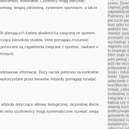
 obszerność materiałów. Czytelnicy mogą odkrywać
czasu. Dziec
chętniej pr
portową, terapią zdrowotną, żywieniem sportowym, a także
odpowiedzial
Partnerzy, k
poczucie par
ktoś tylko k
podróże bez
sób planujących karierę akademicką związaną ze sportem.
również spo
przenieść si
tyczące kierunków studiów, które pomagają zrozumieć
wychodząc z 
nagrania sze
h poruszane są zagadnienia związane z sportem, naukami o
to inspiruje
ortowych.
Dom staje si
jutro pierog
jeśli nie ws
próbowanie j
dstawowe informacje. Duży nacisk położono na konkretne
troski i mił
troski. Ugot
wykorzystane przez trenerów. Artykuły pomagają rozwijać
upieczenie c
lunchboxów n
mówią „zależ
konkretnej z
związany z 
babcią czy 
ę artykuły dotyczące odnowy biologicznej, racjonalnej diecie,
własnej kuch
podtrzymuje
ięki temu użytkownicy mogą systematycznie rozwijać swoją
gotowanie ni
restauracji 
świadomym 
odpocząć lu