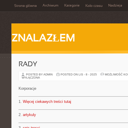
Archiwum
Kategorie
Nadzieja
Strona główna
Koło czasu
ZNALAZŁEM
RADY
POSTED BY ADMIN
POSTED ON LIS - 8 - 2025
MOŻLIWOŚĆ K
WYŁĄCZONA
Korporacje
1.
Więcej ciekawych treści tutaj
2.
artykuly
3.
spis tresci