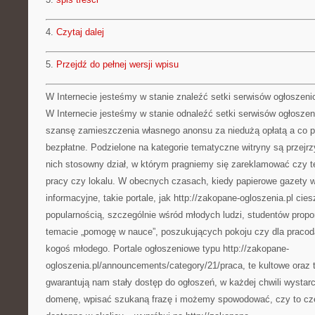
4.
Czytaj dalej
5.
Przejdź do pełnej wersji wpisu
W Internecie jesteśmy w stanie znaleźć setki serwisów ogłoszen
W Internecie jesteśmy w stanie odnaleźć setki serwisów ogłosz
szansę zamieszczenia własnego anonsu za niedużą opłatą a co po
bezpłatne. Podzielone na kategorie tematyczne witryny są przejrz
nich stosowny dział, w którym pragniemy się zareklamować czy t
pracy czy lokalu. W obecnych czasach, kiedy papierowe gazety w
informacyjne, takie portale, jak http://zakopane-ogloszenia.pl cie
popularnością, szczególnie wśród młodych ludzi, studentów propo
temacie „pomogę w nauce”, poszukujących pokoju czy dla praco
kogoś młodego. Portale ogłoszeniowe typu http://zakopane-
ogloszenia.pl/announcements/category/21/praca, te kultowe oraz 
gwarantują nam stały dostęp do ogłoszeń, w każdej chwili wystar
domenę, wpisać szukaną frazę i możemy spowodować, czy to cz