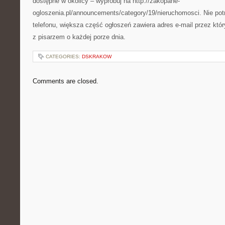
dostępne w okolicy – wypróbuj na http://zakopane-
ogloszenia.pl/announcements/category/19/nieruchomosci. Nie po
telefonu, większa część ogłoszeń zawiera adres e-mail przez kt
z pisarzem o każdej porze dnia.
CATEGORIES:
DSKRAKOW
Comments are closed.