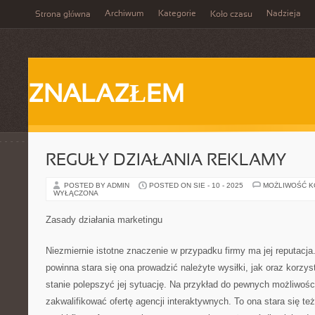
Archiwum
Kategorie
Nadzieja
Strona główna
Koło czasu
ZNALAZŁEM
REGUŁY DZIAŁANIA REKLAMY
POSTED BY ADMIN
POSTED ON SIE - 10 - 2025
MOŻLIWOŚĆ 
WYŁĄCZONA
Zasady działania marketingu
Niezmiernie istotne znaczenie w przypadku firmy ma jej reputacj
powinna stara się ona prowadzić należyte wysiłki, jak oraz korzyst
stanie polepszyć jej sytuację. Na przykład do pewnych możliwośc
zakwalifikować ofertę agencji interaktywnych. To ona stara się