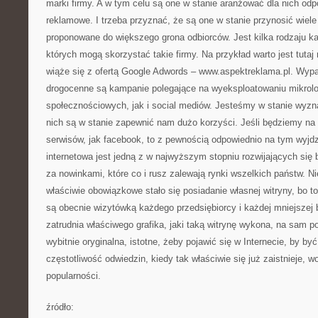
marki firmy. A w tym celu są one w stanie aranżować dla nich od
reklamowe. I trzeba przyznać, że są one w stanie przynosić wiel
proponowane do większego grona odbiorców. Jest kilka rodzaju k
których mogą skorzystać takie firmy. Na przykład warto jest tutaj
wiąże się z ofertą Google Adwords – www.aspektreklama.pl. Wyp
drogocenne są kampanie polegające na wyeksploatowaniu mikrolog
społecznościowych, jak i social mediów. Jesteśmy w stanie wyzn
nich są w stanie zapewnić nam dużo korzyści. Jeśli będziemy na 
serwisów, jak facebook, to z pewnością odpowiednio na tym wyjdz
internetowa jest jedną z w najwyższym stopniu rozwijających się
za nowinkami, które co i rusz zalewają rynki wszelkich państw. Ni
właściwie obowiązkowe stało się posiadanie własnej witryny, bo to
są obecnie wizytówką każdego przedsiębiorcy i każdej mniejszej 
zatrudnia właściwego grafika, jaki taką witrynę wykona, na sam p
wybitnie oryginalna, istotne, żeby pojawić się w Internecie, by b
częstotliwość odwiedzin, kiedy tak właściwie się już zaistnieje, w
popularności.
źródło: