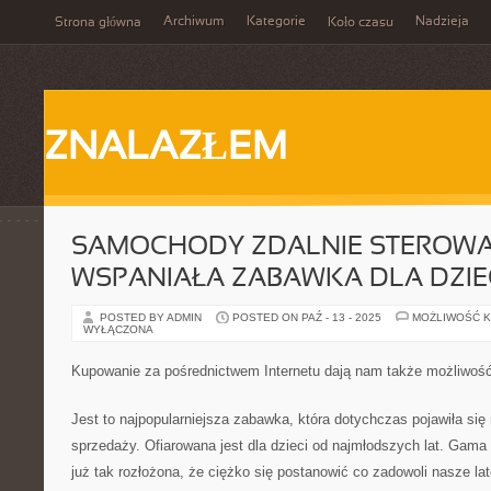
Archiwum
Kategorie
Nadzieja
Strona główna
Koło czasu
ZNALAZŁEM
SAMOCHODY ZDALNIE STEROWA
WSPANIAŁA ZABAWKA DLA DZI
POSTED BY ADMIN
POSTED ON PAŹ - 13 - 2025
MOŻLIWOŚĆ 
WYŁĄCZONA
Kupowanie za pośrednictwem Internetu dają nam także możliwość
Jest to najpopularniejsza zabawka, która dotychczas pojawiła się
sprzedaży. Ofiarowana jest dla dzieci od najmłodszych lat. Gama
już tak rozłożona, że ciężko się postanowić co zadowoli nasze lat