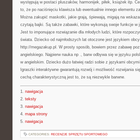
występują w postaci pluszaków, harmonijek, piłek, książek itp. C
to, że po naciśnięciu klawisza lub ewentualnie innego elementu 
Można zakupić maskotki, jakie grają, śpiewają, migają na wskaza
czytają bajki. Są także zabawki, które wykonują swoje funkcje w 
Jest to imponujące rozwiązanie dla młodych ludzi, które rozpocz
świata. Dziecko od najmłodszych lat otoczone jest językiem obc
http://megazakup.pl. W prosty sposób, bowiem przez zabawę po
angielskiego. Najpierw nauka np ., barw odbywa się w języku pols
w angielskim. Dziecko dużo łatwiej radzi sobie z językami obcymi
Igraszki interaktywne gwarantują rozwój i możliwość rozwijania s
cechą charakterystyczną jest to, że są niezwykle barwne.
1.
nawigacja
2.
teksty
3.
nawigacja
4.
mapa strony
5.
nawigacja
CATEGORIES:
RECENZJE SPRZĘTU SPORTOWEGO