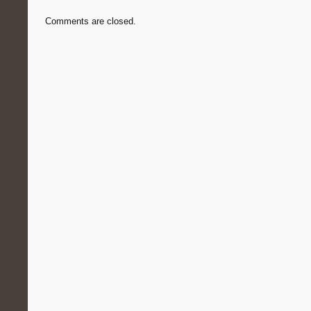
Comments are closed.