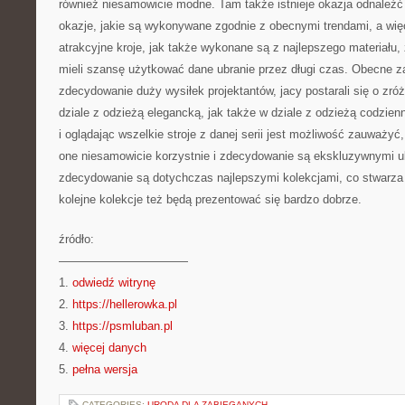
również niesamowicie modne. Tam także istnieje okazja odnaleźć 
okazje, jakie są wykonywane zgodnie z obecnymi trendami, a wię
atrakcyjne kroje, jak także wykonane są z najlepszego materiału, 
mieli szansę użytkować dane ubranie przez długi czas. Obecne za
zdecydowanie duży wysiłek projektantów, jacy postarali się o zr
dziale z odzieżą elegancką, jak także w dziale z odzieżą codzie
i oglądając wszelkie stroje z danej serii jest możliwość zauważyć,
one niesamowicie korzystnie i zdecydowanie są ekskluzywnymi ub
zdecydowanie są dotychczas najlepszymi kolekcjami, co stwarza
kolejne kolekcje też będą prezentować się bardzo dobrze.
źródło:
———————————
1.
odwiedź witrynę
2.
https://hellerowka.pl
3.
https://psmluban.pl
4.
więcej danych
5.
pełna wersja
CATEGORIES:
URODA DLA ZABIEGANYCH