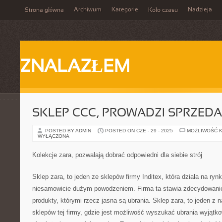
Archiwum
Kategorie
Nadzieja
Strona główna
Koło czasu
ZNALAZŁEM
SKLEP CCC, PROWADZI SPRZED
POSTED BY ADMIN
POSTED ON CZE - 29 - 2025
MOŻLIWOŚĆ 
WYŁĄCZONA
Kolekcje zara, pozwalają dobrać odpowiedni dla siebie strój
Sklep zara, to jeden ze sklepów firmy Inditex, która działa na ry
niesamowicie dużym powodzeniem. Firma ta stawia zdecydowanie
produkty, którymi rzecz jasna są ubrania. Sklep zara, to jeden z 
sklepów tej firmy, gdzie jest możliwość wyszukać ubrania wyjątko