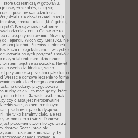
i, które uczestniczą w gotowaniu,
óbują nowych smaków, uczą się
ności i podstaw samodzielności.
tórzy dzielą się obowiązkami, budują
tnerstwa, zamiast relacji „ktoś gotuje,
orzysta”. Kreatywność i kulinarne
 wychodzenia z domu Gotowanie to
sób na eksperymentowanie. Możemy
ę do Tajlandii, Włoch czy Meksyku, nie
własnej kuchni. Przepisy z internetu,
fów kuchni, blogi kulinarne – wszystko
 do tworzenia nowych połączeń smaków.
ę małym laboratorium: dziś ramen,
i z twistem, pojutrze szakszuka. Nawet
zystko wychodzi idealnie, samo
est przyjemnością. Kuchnia jako forma
ości Wreszcie domowe jedzenie to forma
owanie rosołu dla chorego domownika,
iasta na urodziny, przygotowanie
a trudny dzień – to małe gesty, które
y mi na tobie”. Dla wielu osób smak
upy czy ciasta jest nierozerwalnie
dzieciństwem, domem rodzinnym,
mamą. Odnawiając te tradycje we
ni, nie tylko karmimy ciało, ale też
my wspomnienia i więzi. Domowe
e jest przeciwieństwem korzystania z
czy dostaw. Raczej staje się
wyborem: czasem zamawiamy, by
b spróbować czegoś nowego, a