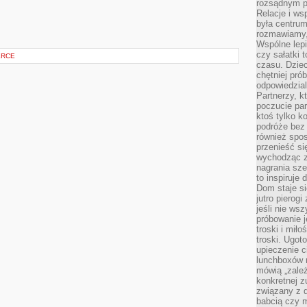
rozsądnym p
Relacje i w
była centrum
rozmawiamy,
Wspólne lepi
czy sałatki 
ERCE
czasu. Dziec
chętniej pr
odpowiedzial
Partnerzy, k
poczucie par
ktoś tylko k
podróże bez
również spo
przenieść si
wychodząc z 
nagrania sze
to inspiruje
Dom staje si
jutro pierog
jeśli nie ws
próbowanie j
troski i mił
troski. Ugot
upieczenie c
lunchboxów n
mówią „zależ
konkretnej z
związany z 
babcią czy 