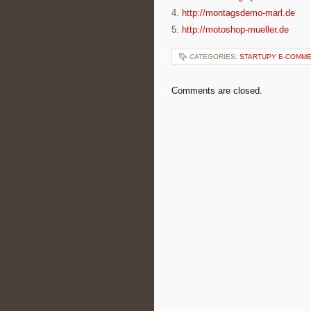
4.
http://montagsdemo-marl.de
5.
http://motoshop-mueller.de
CATEGORIES:
STARTUPY E-COMM
Comments are closed.