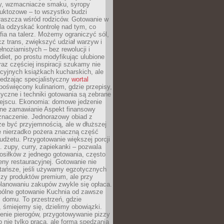
dy, wzmacniacze smaku, syropy
ruktozowe – to wszystko budzi
właszcza wśród rodziców. Gotowanie w
a odzyskać kontrolę nad tym, co
fia na talerz. Możemy ograniczyć sól,
zcz trans, zwiększyć udział warzyw i
łnoziarnistych – bez rewolucji i
diet, po prostu modyfikując ulubione
raz częściej inspiracji szukamy nie
ycyjnych książkach kucharskich, ale
iedzając specjalistyczny
wortal
poświęcony kulinariom, gdzie przepisy,
tyczne i techniki gotowania są zebrane
ejscu. Ekonomia: domowe jedzenie
zne zamawianie Aspekt finansowy
znaczenie. Jednorazowy obiad z
e być przyjemnością, ale w dłuższej
e nierzadko pożera znaczną część
dżetu. Przygotowanie większej porcji
 zupy, curry, zapiekanki – pozwala
posiłków z jednego gotowania, często
ny restauracyjnej. Gotowanie nie
 tańsze, jeśli używamy egzotycznych
czy produktów premium, ale przy
lanowaniu zakupów zwykle się opłaca.
spólne gotowanie Kuchnia od zawsze
 domu. To przestrzeń, gdzie
 śmiejemy się, dzielimy obowiązki.
enie pierogów, przygotowywanie pizzy
to nie tylko praca, ale forma spędzania