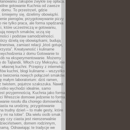
lanowaniu zakupów zwykle się opłaca.
spólne gotowanie Kuchnia od zawsze
 domu. To przestrzeń, gdzie
 śmiejemy się, dzielimy obowiązki.
enie pierogów, przygotowywanie pizzy
to nie tylko praca, ale forma spędzania
i, które uczestniczą w gotowaniu,
óbują nowych smaków, uczą się
ności i podstaw samodzielności.
tórzy dzielą się obowiązkami, budują
tnerstwa, zamiast relacji „ktoś gotuje,
orzysta”. Kreatywność i kulinarne
 wychodzenia z domu Gotowanie to
sób na eksperymentowanie. Możemy
ę do Tajlandii, Włoch czy Meksyku, nie
własnej kuchni. Przepisy z internetu,
fów kuchni, blogi kulinarne – wszystko
 do tworzenia nowych połączeń smaków.
ę małym laboratorium: dziś ramen,
i z twistem, pojutrze szakszuka. Nawet
zystko wychodzi idealnie, samo
est przyjemnością. Kuchnia jako forma
ości Wreszcie domowe jedzenie to forma
owanie rosołu dla chorego domownika,
iasta na urodziny, przygotowanie
a trudny dzień – to małe gesty, które
y mi na tobie”. Dla wielu osób smak
upy czy ciasta jest nierozerwalnie
dzieciństwem, domem rodzinnym,
mamą. Odnawiając te tradycje we