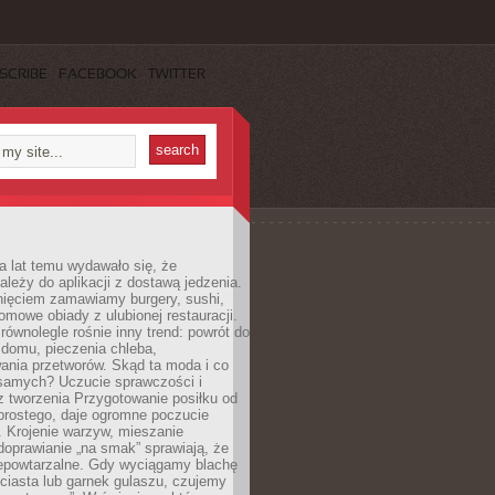
SCRIBE
FACEBOOK
TWITTER
a lat temu wydawało się, że
ależy do aplikacji z dostawą jedzenia.
nięciem zamawiamy burgery, sushi,
mowe obiady z ulubionej restauracji.
wnolegle rośnie inny trend: powrót do
 domu, pieczenia chleba,
ania przetworów. Skąd ta moda i co
samych? Uczucie sprawczości i
z tworzenia Przygotowanie posiłku od
prostego, daje ogromne poczucie
 Krojenie warzyw, mieszanie
doprawianie „na smak” sprawiają, że
iepowtarzalne. Gdy wyciągamy blachę
ciasta lub garnek gulaszu, czujemy