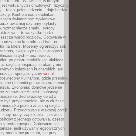
łem to sam”. W świecie, w którym
 jest wirtualnych i chwilowych, fizyczny
y – talerz pełen jedzenia – daje bardzo
fakcję. Kontrola nad składnikami i
osnąca świadomość żywieniowa
coraz uważniej czytamy etykiety.
dy, wzmacniacze smaku, syropy
ruktozowe – to wszystko budzi
właszcza wśród rodziców. Gotowanie w
a odzyskać kontrolę nad tym, co
fia na talerz. Możemy ograniczyć sól,
zcz trans, zwiększyć udział warzyw i
łnoziarnistych – bez rewolucji i
diet, po prostu modyfikując ulubione
raz częściej inspiracji szukamy nie
ycyjnych książkach kucharskich, ale
iedzając specjalistyczny
wortal
poświęcony kulinariom, gdzie przepisy,
tyczne i techniki gotowania są zebrane
ejscu. Ekonomia: domowe jedzenie
zne zamawianie Aspekt finansowy
znaczenie. Jednorazowy obiad z
e być przyjemnością, ale w dłuższej
e nierzadko pożera znaczną część
dżetu. Przygotowanie większej porcji
 zupy, curry, zapiekanki – pozwala
posiłków z jednego gotowania, często
ny restauracyjnej. Gotowanie nie
 tańsze, jeśli używamy egzotycznych
czy produktów premium, ale przy