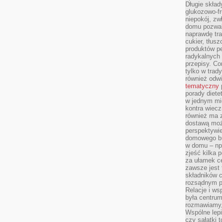
Długie skła
glukozowo-f
niepokój, z
domu pozwal
naprawdę tra
cukier, tłus
produktów pe
radykalnych 
przepisy. Co
tylko w trad
również odw
tematyczny
porady diete
w jednym mi
kontra wiec
również ma 
dostawą moż
perspektywi
domowego bu
w domu – np.
zjeść kilka 
za ułamek ce
zawsze jest
składników 
rozsądnym p
Relacje i w
była centrum
rozmawiamy,
Wspólne lepi
czy sałatki 