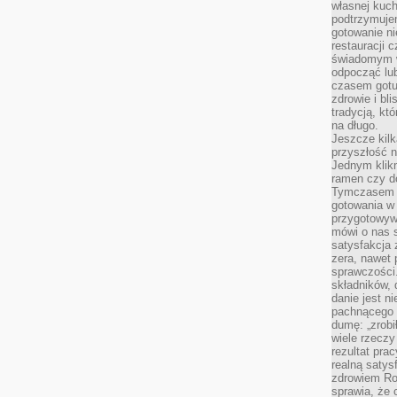
własnej kuch
podtrzymuje
gotowanie ni
restauracji 
świadomym 
odpocząć lu
czasem gotu
zdrowie i bl
tradycją, kt
na długo.
Jeszcze kilk
przyszłość n
Jednym klik
ramen czy do
Tymczasem ró
gotowania w
przygotowyw
mówi o nas 
satysfakcja 
zera, nawet 
sprawczości.
składników, 
danie jest n
pachnącego 
dumę: „zrobi
wiele rzeczy
rezultat prac
realną satys
zdrowiem R
sprawia, że 