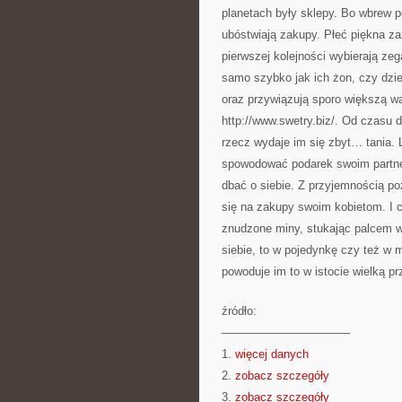
planetach były sklepy. Bo wbrew p
ubóstwiają zakupy. Płeć piękna za
pierwszej kolejności wybierają zeg
samo szybko jak ich żon, czy dzi
oraz przywiązują sporo większą wa
http://www.swetry.biz/. Od czasu
rzecz wydaje im się zbyt… tania. 
spowodować podarek swoim partne
dbać o siebie. Z przyjemnością po
się na zakupy swoim kobietom. I c
znudzone miny, stukając palcem w 
siebie, to w pojedynkę czy też w m
powoduje im to w istocie wielką p
źródło:
———————————
1.
więcej danych
2.
zobacz szczegóły
3.
zobacz szczegóły