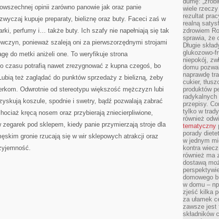
dumę: „zrobi
owszechnej opinii zarówno panowie jak oraz panie
wiele rzeczy
rezultat prac
zwyczaj kupuje preparaty, bieliznę oraz buty. Faceci zaś w
realną satys
arki, perfumy i… także buty. Ich szafy nie napełniają się tak
zdrowiem R
sprawia, że 
ewczyn, ponieważ szaleją oni za pierwszorzędnymi strojami
Długie skła
glukozowo-f
gę do metki aniżeli one. To weryfikuje strona
niepokój, z
 do czasu potrafią nawet zrezygnować z kupna czegoś, bo
domu pozwal
naprawdę tra
Lubią też zaglądać do punktów sprzedaży z bielizną, żeby
cukier, tłus
rkom. Odwrotnie od stereotypu większość mężczyzn lubi
produktów pe
radykalnych 
zyskują koszule, spodnie i swetry, bądź pozwalają zabrać
przepisy. Co
tylko w trad
hociaż kręcą nosem oraz przybierają zniecierpliwione,
również odw
zegarek pod sklepem, kiedy panie przymierzają stroje dla
tematyczny
porady diete
ęskim gronie rzucają się w wir sklepowych atrakcji oraz
w jednym mi
rzyjemność.
kontra wiec
również ma 
dostawą moż
perspektywi
domowego bu
w domu – np.
zjeść kilka 
za ułamek ce
zawsze jest
składników 