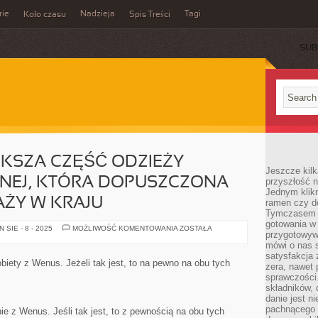
rie
Nadzieja
Tagi
Koło czasu
Spis Treści
SUB
KSZA CZĘŚĆ ODZIEŻY
Jeszcze kilk
EJ, KTÓRA DOPUSZCZONA
przyszłość n
Jednym klik
AŻY W KRAJU
ramen czy do
Tymczasem ró
gotowania w
STANOWCZA
SIE - 8 - 2025
MOŻLIWOŚĆ KOMENTOWANIA
ZOSTAŁA
przygotowyw
WIĘKSZA
CZĘŚĆ
mówi o nas 
ODZIEŻY
satysfakcja 
WYKORZYSTYWANEJ,
biety z Wenus. Jeżeli tak jest, to na pewno na obu tych
zera, nawet 
KTÓRA
DOPUSZCZONA
sprawczości.
JEST
składników, 
DO
danie jest n
SPRZEDAŻY
W
pachnącego 
e z Wenus. Jeśli tak jest, to z pewnością na obu tych
KRAJU