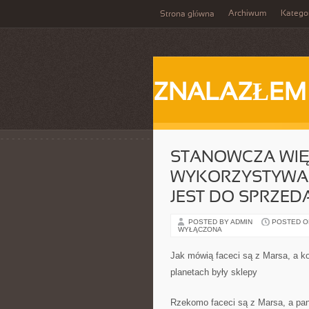
Archiwum
Katego
Strona główna
ZNALAZŁEM
STANOWCZA WIĘ
WYKORZYSTYWAN
JEST DO SPRZED
POSTED BY ADMIN
POSTED ON 
WYŁĄCZONA
Jak mówią faceci są z Marsa, a ko
planetach były sklepy
Rzekomo faceci są z Marsa, a pani