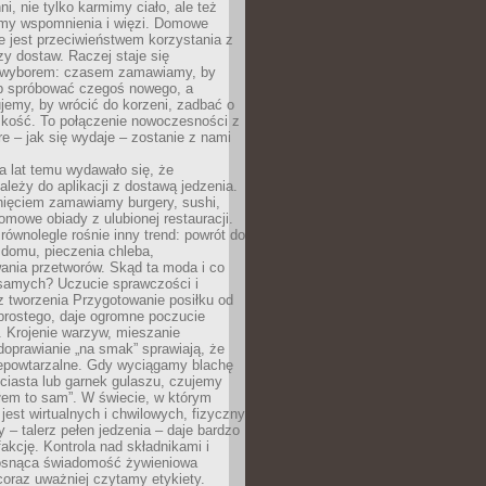
ni, nie tylko karmimy ciało, ale też
my wspomnienia i więzi. Domowe
e jest przeciwieństwem korzystania z
czy dostaw. Raczej staje się
wyborem: czasem zamawiamy, by
b spróbować czegoś nowego, a
jemy, by wrócić do korzeni, zadbać o
iskość. To połączenie nowoczesności z
óre – jak się wydaje – zostanie z nami
a lat temu wydawało się, że
ależy do aplikacji z dostawą jedzenia.
nięciem zamawiamy burgery, sushi,
mowe obiady z ulubionej restauracji.
wnolegle rośnie inny trend: powrót do
 domu, pieczenia chleba,
ania przetworów. Skąd ta moda i co
samych? Uczucie sprawczości i
z tworzenia Przygotowanie posiłku od
prostego, daje ogromne poczucie
 Krojenie warzyw, mieszanie
doprawianie „na smak” sprawiają, że
iepowtarzalne. Gdy wyciągamy blachę
ciasta lub garnek gulaszu, czujemy
łem to sam”. W świecie, w którym
 jest wirtualnych i chwilowych, fizyczny
y – talerz pełen jedzenia – daje bardzo
fakcję. Kontrola nad składnikami i
osnąca świadomość żywieniowa
coraz uważniej czytamy etykiety.