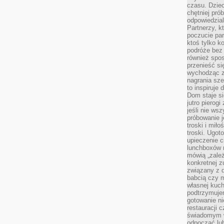
czasu. Dziec
chętniej pr
odpowiedzial
Partnerzy, k
poczucie par
ktoś tylko k
podróże bez
również spo
przenieść si
wychodząc z 
nagrania sze
to inspiruje
Dom staje si
jutro pierog
jeśli nie ws
próbowanie j
troski i mił
troski. Ugot
upieczenie c
lunchboxów n
mówią „zależ
konkretnej z
związany z 
babcią czy 
własnej kuch
podtrzymuje
gotowanie ni
restauracji 
świadomym 
odpocząć lu