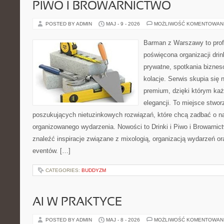
PIWO I BROWARNICTWO
POSTED BY ADMIN
MAJ - 9 - 2026
MOŻLIWOŚĆ KOMENTOWAN
Barman z Warszawy to profe
poświęcona organizacji dri
prywatne, spotkania biznes
kolacje. Serwis skupia się n
premium, dzięki którym każ
elegancji. To miejsce stwor
poszukujących nietuzinkowych rozwiązań, które chcą zadbać o 
organizowanego wydarzenia. Nowości to Drinki i Piwo i Browarnic
znaleźć inspiracje związane z mixologią, organizacją wydarzeń o
eventów. […]
CATEGORIES:
BUDDYZM
AI W PRAKTYCE
POSTED BY ADMIN
MAJ - 8 - 2026
MOŻLIWOŚĆ KOMENTOWAN