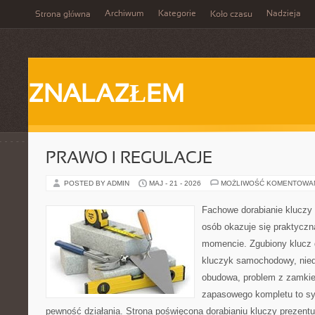
Archiwum
Kategorie
Nadzieja
Strona główna
Koło czasu
ZNALAZŁEM
PRAWO I REGULACJE
POSTED BY ADMIN
MAJ - 21 - 2026
MOŻLIWOŚĆ KOMENTOWA
Fachowe dorabianie kluczy 
osób okazuje się praktycz
momencie. Zgubiony klucz 
kluczyk samochodowy, niedz
obudowa, problem z zamkie
zapasowego kompletu to syt
pewność działania. Strona poświęcona dorabianiu kluczy prezentu