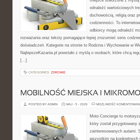
miejsce stworzone z myślą 
odnaleźć wartościowych tre
duchowością, religią oraz 
codzienności. To internetow
odbiorcy mogą odnaleźć mo
rozważania oraz teksty pomagające lepiej zrozumieć sens codzi
doświadczeń. Kategorie na stronie to Rodzina i Wychowanie w Wie
NajlepszeKazania.pl powstało z myślą o osobach, które chcą regul
[…]
CATEGORIES:
ZDROWIE
MOBILNOŚĆ MIEJSKA I MIKROM
POSTED BY ADMIN
MAJ - 5 - 2026
MOŻLIWOŚĆ KOMENTOWAN
Moto Concierge to motoryza
który został przygotowany 
zainteresowanych autami. S
wszystkim na konkretnych