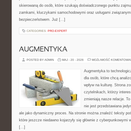
skierowaną do osób, które szukają doświadczonego punktu zajmu
zamkami, kluczykami samochodowymi oraz usługami związanym
bezpieczeństwem. Już […]
CATEGORIES:
PRO-EXPERT
AUGMENTYKA
POSTED BY ADMIN
MAJ - 20 - 2026
MOŻLIWOŚĆ KOMENTOWA
Augmentyka to technologicz
dla osób, które chcą analiz
wpływ na kulturę. Strona z
czytelnikach, którzy intere
zmieniają nasze relacje. T
nie jest przedstawiana jedy
ale jako dynamiczny proces. Na stronie można znaleźć teksty p
które jeszcze niedawno kojarzyły się głównie z cyberpunkowymi wi
[…]