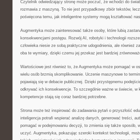
Czytelnik odwiedzający stronę może poczuć, że wchodzi do świat
rozmawia z maszyną. To nie jest przypadkowy zbiór tekstów, lec
poświęcona temu, jak inteligentne systemy mogą kształtować na
Augmentyka może zainteresować także osoby, które lubią zastan
konsekwencjami postępu. Rozwój AI, robotyki i technologii rozsz
człowieka niesie ze sobą praktyczne udogodnienia, ale również z
oba te wymiary, dzięki czemu jej przekaz jest bardziej zrównoważ
Wartościowe jest również to, że Augmentyka może pomagać w osw
wielu osób brzmią skomplikowanie. Uczenie maszynowe to terminy
pojawiają się w debacie publicznej. Dzięki przystępnemu podejśc
odkrywać ich konsekwencje. To szczególnie ważne w świecie, w 
kompetencje stają się coraz bardziej potrzebne.
Strona może też inspirować do zadawania pytań o przyszłość eduk
inteligencja potrafi wspierać analizę danych, generować treści, 
pomagać w podejmowaniu decyzji, to zmienia się także sposób, w 
uczyć. Augmentyka, pokazując szeroki kontekst technologii, moż