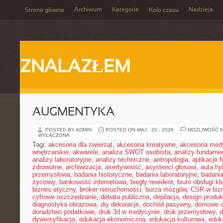
Archiwum
Kategorie
Nadzieja
Strona główna
Koło czasu
ZNALAZŁEM
AUGMENTYKA
POSTED BY ADMIN
POSTED ON MAJ - 20 - 2026
MOŻLIWOŚĆ 
WYŁĄCZONA
Tagi:
akcesoria dla zwierząt
,
akcesoria kreatywne
,
akcesoria med
wnętrzarskie
,
akwarele
,
analiza SWOT osobista
,
analizy fundame
analizy laboratoryjne
,
analizy techniczne
,
antropologia
,
aplikacje 
zdrowotne
,
archiwizacja
,
asertywność
,
asystenci głosowi
,
auta h
przemysłowa
,
badania historyczne
,
badania laboratoryjne
,
badani
życiowy
,
bankowość internetowa
,
biegły rewident
,
biuro obsługi kl
biznes etyczny
,
broker nieruchomości
,
burza mózgów
,
CSR w biz
cyfrowe oszczędzanie
,
debata publiczna
,
depilacja
,
design produk
diagnostyka obrazowa
,
diy dekoracje
,
dochód pasywny
,
domowe d
doradztwo podatkowe
,
druk 3d w medycynie
,
druk przemysłowy
,
d
dywersyfikacja
,
edukacja ekonomiczna
,
edukacja kulturowa
,
eduk