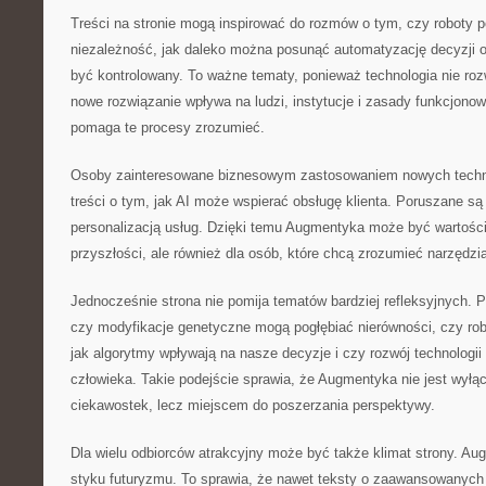
Treści na stronie mogą inspirować do rozmów o tym, czy roboty 
niezależność, jak daleko można posunąć automatyzację decyzji o
być kontrolowany. To ważne tematy, ponieważ technologia nie roz
nowe rozwiązanie wpływa na ludzi, instytucje i zasady funkcjono
pomaga te procesy zrozumieć.
Osoby zainteresowane biznesowym zastosowaniem nowych technol
treści o tym, jak AI może wspierać obsługę klienta. Poruszane s
personalizacją usług. Dzięki temu Augmentyka może być wartości
przyszłości, ale również dla osób, które chcą zrozumieć narzędzia
Jednocześnie strona nie pomija tematów bardziej refleksyjnych. Po
czy modyfikacje genetyczne mogą pogłębiać nierówności, czy ro
jak algorytmy wpływają na nasze decyzje i czy rozwój technologii
człowieka. Takie podejście sprawia, że Augmentyka nie jest wyłą
ciekawostek, lecz miejscem do poszerzania perspektywy.
Dla wielu odbiorców atrakcyjny może być także klimat strony. Au
styku futuryzmu. To sprawia, że nawet teksty o zaawansowanych