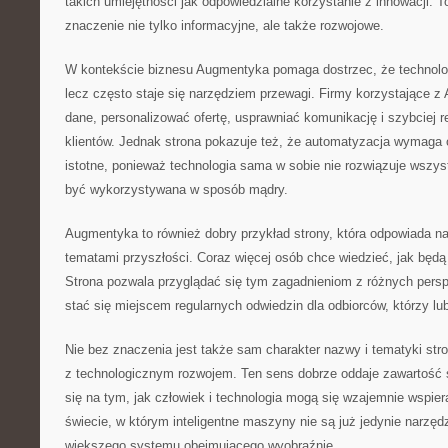
takich umiejętności jak odpowiedzialne korzystanie z innowacji. To
znaczenie nie tylko informacyjne, ale także rozwojowe.
W kontekście biznesu Augmentyka pomaga dostrzec, że technologi
lecz często staje się narzędziem przewagi. Firmy korzystające z 
dane, personalizować ofertę, usprawniać komunikację i szybciej 
klientów. Jednak strona pokazuje też, że automatyzacja wymaga 
istotne, ponieważ technologia sama w sobie nie rozwiązuje wszys
być wykorzystywana w sposób mądry.
Augmentyka to również dobry przykład strony, która odpowiada n
tematami przyszłości. Coraz więcej osób chce wiedzieć, jak będ
Strona pozwala przyglądać się tym zagadnieniom z różnych pers
stać się miejscem regularnych odwiedzin dla odbiorców, którzy lu
Nie bez znaczenia jest także sam charakter nazwy i tematyki str
z technologicznym rozwojem. Ten sens dobrze oddaje zawartość s
się na tym, jak człowiek i technologia mogą się wzajemnie wspie
świecie, w którym inteligentne maszyny nie są już jedynie narzędz
większego systemu obejmującego wyobraźnię.