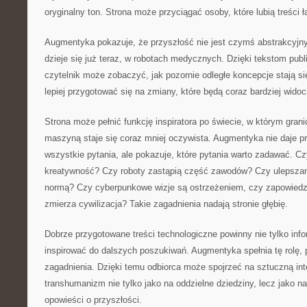
oryginalny ton. Strona może przyciągać osoby, które lubią treści ł
Augmentyka pokazuje, że przyszłość nie jest czymś abstrakcyjn
dzieje się już teraz, w robotach medycznych. Dzięki tekstom pub
czytelnik może zobaczyć, jak pozornie odległe koncepcje stają s
lepiej przygotować się na zmiany, które będą coraz bardziej widoc
Strona może pełnić funkcję inspiratora po świecie, w którym gran
maszyną staje się coraz mniej oczywista. Augmentyka nie daje p
wszystkie pytania, ale pokazuje, które pytania warto zadawać. C
kreatywność? Czy roboty zastąpią część zawodów? Czy ulepszanie
normą? Czy cyberpunkowe wizje są ostrzeżeniem, czy zapowiedzi
zmierza cywilizacja? Takie zagadnienia nadają stronie głębię.
Dobrze przygotowane treści technologiczne powinny nie tylko inf
inspirować do dalszych poszukiwań. Augmentyka spełnia tę rolę, 
zagadnienia. Dzięki temu odbiorca może spojrzeć na sztuczną inte
transhumanizm nie tylko jako na oddzielne dziedziny, lecz jako n
opowieści o przyszłości.