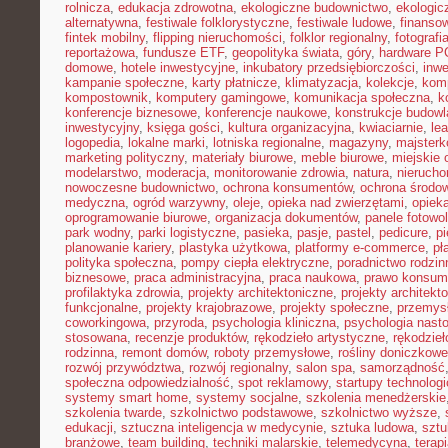
rolnicza
,
edukacja zdrowotna
,
ekologiczne budownictwo
,
ekologic
alternatywna
,
festiwale folklorystyczne
,
festiwale ludowe
,
finansow
fintek mobilny
,
flipping nieruchomości
,
folklor regionalny
,
fotograf
reportażowa
,
fundusze ETF
,
geopolityka świata
,
góry
,
hardware P
domowe
,
hotele inwestycyjne
,
inkubatory przedsiębiorczości
,
inwe
kampanie społeczne
,
karty płatnicze
,
klimatyzacja
,
kolekcje
,
kom
kompostownik
,
komputery gamingowe
,
komunikacja społeczna
,
k
konferencje biznesowe
,
konferencje naukowe
,
konstrukcje budow
inwestycyjny
,
księga gości
,
kultura organizacyjna
,
kwiaciarnie
,
le
logopedia
,
lokalne marki
,
lotniska regionalne
,
magazyny
,
majster
marketing polityczny
,
materiały biurowe
,
meble biurowe
,
miejskie 
modelarstwo
,
moderacja
,
monitorowanie zdrowia
,
natura
,
nierucho
nowoczesne budownictwo
,
ochrona konsumentów
,
ochrona środo
medyczna
,
ogród warzywny
,
oleje
,
opieka nad zwierzętami
,
opiek
oprogramowanie biurowe
,
organizacja dokumentów
,
panele fotowo
park wodny
,
parki logistyczne
,
pasieka
,
pasje
,
pastel
,
pedicure
,
p
planowanie kariery
,
plastyka użytkowa
,
platformy e-commerce
,
pł
polityka społeczna
,
pompy ciepła elektryczne
,
poradnictwo rodzin
biznesowe
,
praca administracyjna
,
praca naukowa
,
prawo konsum
profilaktyka zdrowia
,
projekty architektoniczne
,
projekty architekt
funkcjonalne
,
projekty krajobrazowe
,
projekty społeczne
,
przemys
coworkingowa
,
przyroda
,
psychologia kliniczna
,
psychologia nast
stosowana
,
recenzje produktów
,
rękodzieło artystyczne
,
rękodzieł
rodzinna
,
remont domów
,
roboty przemysłowe
,
rośliny doniczkowe
rozwój przywództwa
,
rozwój regionalny
,
salon spa
,
samorządność
społeczna odpowiedzialność
,
spot reklamowy
,
startupy technolog
systemy smart home
,
systemy socjalne
,
szkolenia menedżerskie
szkolenia twarde
,
szkolnictwo podstawowe
,
szkolnictwo wyższe
,
edukacji
,
sztuczna inteligencja w medycynie
,
sztuka ludowa
,
sztu
branżowe
,
team building
,
techniki malarskie
,
telemedycyna
,
terap