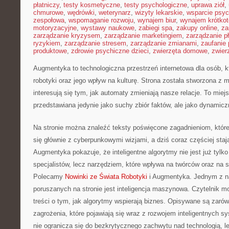
płatniczy
,
testy kosmetyczne
,
testy psychologiczne
,
uprawa ziół
,
chmurowe
,
wędrówki
,
weterynarz
,
wizyty lekarskie
,
wsparcie psyc
zespołowa
,
wspomaganie rozwoju
,
wynajem biur
,
wynajem krótko
motoryzacyjne
,
wystawy naukowe
,
zabiegi spa
,
zakupy online
,
za
zarządzanie kryzysem
,
zarządzanie marketingiem
,
zarządzanie p
ryzykiem
,
zarządzanie stresem
,
zarządzanie zmianami
,
zaufanie 
produktowe
,
zdrowie psychiczne dzieci
,
zwierzęta domowe
,
zwier
Augmentyka to technologiczna przestrzeń internetowa dla osób, k
robotyki oraz jego wpływ na kulturę. Strona została stworzona z m
interesują się tym, jak automaty zmieniają nasze relacje. To miej
przedstawiana jedynie jako suchy zbiór faktów, ale jako dynamicz
Na stronie można znaleźć teksty poświęcone zagadnieniom, które
się głównie z cyberpunkowymi wizjami, a dziś coraz częściej st
Augmentyka pokazuje, że inteligentne algorytmy nie jest już tylko
specjalistów, lecz narzędziem, które wpływa na twórców oraz na 
Polecamy
Nowinki ze Świata Robotyki
i Augmentyka. Jednym z n
poruszanych na stronie jest inteligencja maszynowa. Czytelnik m
treści o tym, jak algorytmy wspierają biznes. Opisywane są zarówn
zagrożenia, które pojawiają się wraz z rozwojem inteligentnych s
nie ogranicza się do bezkrytycznego zachwytu nad technologią, 