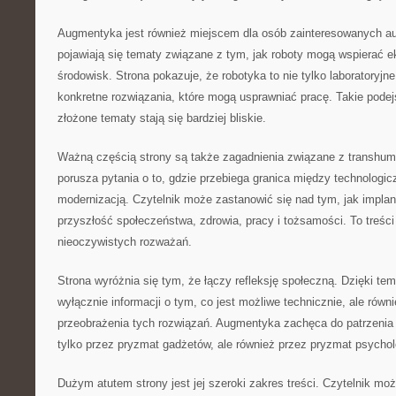
Augmentyka jest również miejscem dla osób zainteresowanych a
pojawiają się tematy związane z tym, jak roboty mogą wspierać e
środowisk. Strona pokazuje, że robotyka to nie tylko laboratoryjn
konkretne rozwiązania, które mogą usprawniać pracę. Takie podej
złożone tematy stają się bardziej bliskie.
Ważną częścią strony są także zagadnienia związane z transh
porusza pytania o to, gdzie przebiega granica między technologic
modernizacją. Czytelnik może zastanowić się nad tym, jak impla
przyszłość społeczeństwa, zdrowia, pracy i tożsamości. To treści 
nieoczywistych rozważań.
Strona wyróżnia się tym, że łączy refleksję społeczną. Dzięki tem
wyłącznie informacji o tym, co jest możliwe technicznie, ale równ
przeobrażenia tych rozwiązań. Augmentyka zachęca do patrzenia n
tylko przez pryzmat gadżetów, ale również przez pryzmat psycholo
Dużym atutem strony jest jej szeroki zakres treści. Czytelnik mo