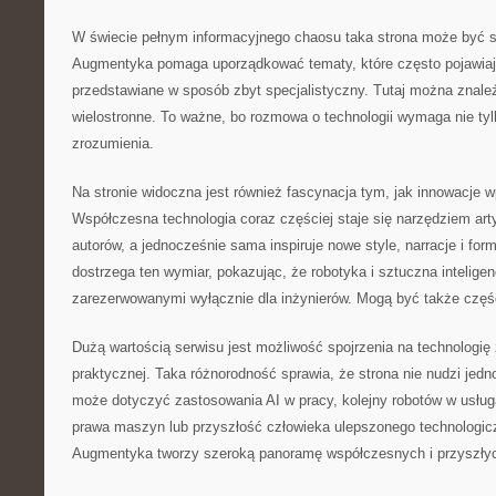
W świecie pełnym informacyjnego chaosu taka strona może być s
Augmentyka pomaga uporządkować tematy, które często pojawiają
przedstawiane w sposób zbyt specjalistyczny. Tutaj można znaleź
wielostronne. To ważne, bo rozmowa o technologii wymaga nie tyl
zrozumienia.
Na stronie widoczna jest również fascynacja tym, jak innowacje w
Współczesna technologia coraz częściej staje się narzędziem arty
autorów, a jednocześnie sama inspiruje nowe style, narracje i fo
dostrzega ten wymiar, pokazując, że robotyka i sztuczna intelig
zarezerwowanymi wyłącznie dla inżynierów. Mogą być także częś
Dużą wartością serwisu jest możliwość spojrzenia na technologię
praktycznej. Taka różnorodność sprawia, że strona nie nudzi jedn
może dotyczyć zastosowania AI w pracy, kolejny robotów w usług
prawa maszyn lub przyszłość człowieka ulepszonego technologicz
Augmentyka tworzy szeroką panoramę współczesnych i przyszły