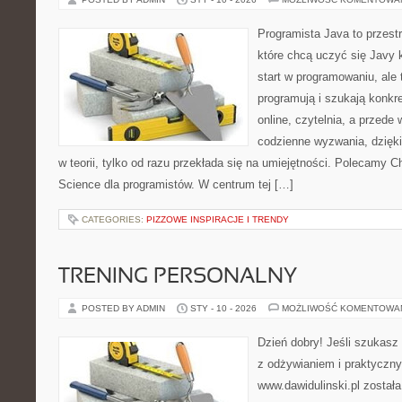
Programista Java to przest
które chcą uczyć się Javy k
start w programowaniu, ale t
programują i szukają konkr
online, czytelnia, a przede
codzienne wyzwania, dzięki
w teorii, tylko od razu przekłada się na umiejętności. Polecamy C
Science dla programistów. W centrum tej […]
CATEGORIES:
PIZZOWE INSPIRACJE I TRENDY
TRENING PERSONALNY
POSTED BY ADMIN
STY - 10 - 2026
MOŻLIWOŚĆ KOMENTOWA
Dzień dobry! Jeśli szukasz 
z odżywianiem i praktyczny
www.dawidulinski.pl został