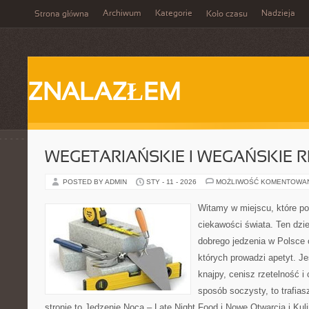
Archiwum
Kategorie
Nadzieja
Strona główna
Koło czasu
ZNALAZŁEM
WEGETARIAŃSKIE I WEGAŃSKIE 
POSTED BY ADMIN
STY - 11 - 2026
MOŻLIWOŚĆ KOMENTOWA
Witamy w miejscu, które po
ciekawości świata. Ten dz
dobrego jedzenia w Polsce 
których prowadzi apetyt. J
knajpy, cenisz rzetelność i
sposób soczysty, to trafias
stronie to Jedzenie Nocą – Late Night Food i Nowe Otwarcia i Kuli