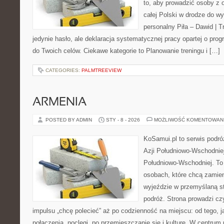
to, aby prowadzić osoby z o
całej Polski w drodze do wy
personalny Piła – Dawid | Tre
jedynie hasło, ale deklaracja systematycznej pracy opartej o prog
do Twoich celów. Ciekawe kategorie to Planowanie treningu i […]
CATEGORIES:
PALMTREEVIEW
ARMENIA
POSTED BY ADMIN
STY - 8 - 2026
MOŻLIWOŚĆ KOMENTOWAN
KoSamui.pl to serwis podróż
Azji Południowo-Wschodniej 
Południowo-Wschodniej. To
osobach, które chcą zamien
wyjeździe w przemyślaną st
podróż. Strona prowadzi cz
impulsu „chcę polecieć” aż po codzienność na miejscu: od tego, j
połączenia, noclegi, po przemieszczanie się i kulturę. W centrum 