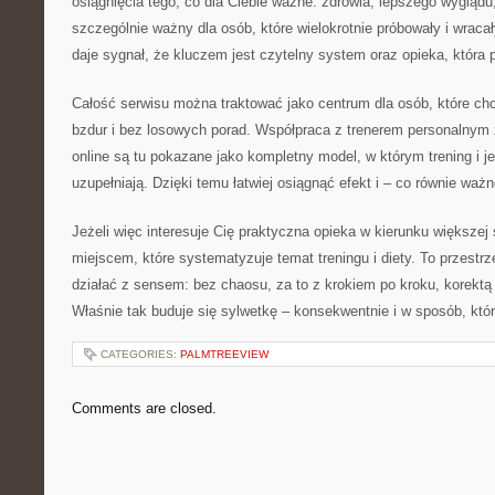
osiągnięcia tego, co dla Ciebie ważne: zdrowia, lepszego wyglądu,
szczególnie ważny dla osób, które wielokrotnie próbowały i wraca
daje sygnał, że kluczem jest czytelny system oraz opieka, która
Całość serwisu można traktować jako centrum dla osób, które ch
bzdur i bez losowych porad. Współpraca z trenerem personalnym z P
online są tu pokazane jako kompletny model, w którym trening i j
uzupełniają. Dzięki temu łatwiej osiągnąć efekt i – co równie waż
Jeżeli więc interesuje Cię praktyczna opieka w kierunku większej
miejscem, które systematyzuje temat treningu i diety. To przestrz
działać z sensem: bez chaosu, za to z krokiem po kroku, korektą
Właśnie tak buduje się sylwetkę – konsekwentnie i w sposób, któ
CATEGORIES:
PALMTREEVIEW
Comments are closed.