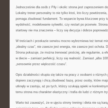
Jednocześnie dla osób z Piły i okolic strona jest zaproszeniem d
Lokalny trener personalny to nie tylko ktoś, kto liczy powtórzenia,
pomaga zbudować fundament. To wsparcie bywa kluczowe przy ta
wydolność, modelowanie sylwetki, czy restart po przerwie. Strona
startowy nie ma znaczenia – liczy się decyzja i dobrze poprowad
W treściach i przekazie serwisu mocno wybrzmiewa też temat min
„idealny czas”, nie zawsze jest energia, nie zawsze jest ochota. 
Strona pokazuje, że można trenować prościej, ale regularnie, a ef
w diecie – zamiast perfekcji, liczy się realność. Zamiast „albo 100
„sensownie przez większość czasu”.
Opis działalności skupia się także na pracy z osobami o różnych 
dopiero zaczynają i chcą zbudować bazę, przez osoby, które mają
utknęły w zastoju, aż po tych, którzy szukają opieki w konkretnym 
temu strona ma charakter elastyczny i trafia do ludzi z różnym tr
Warto też zauważyć, że w ujęciu strony trening i dieta nie są kar