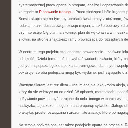
systematycznej pracy opartej o program, analizę i dopasowanie 
kategorie to
Planowanie treningu
i Praca siedząca i bóle kręgosłupa
Serwis skupia się na tym, by uprościć świat pracy z ciężarem, ć
redukcji tkanki tłuszczowej, rozwoju mięśni, a także poprawy zdro
czy interesuje Cię plan na siłownię, plan do wykonania w mieszka
siłowni, na stronie znajdziesz ramy prowadzącą do rozsądnych de
W centrum tego projektu stoi osobiste prowadzenie – zarówno lokal
odległość. Dzięki temu możesz wybrać wariant działania, który pa
jednych najlepsza będzie spotkania treningowe, dla innych współp
pokazuje, że oba podejścia mogą być wydajne, jeśli są oparte o 
Ważnym filarem jest też dieta – rozumiana nie jako krótka akcja, 
który da się wdrożyć na co dzień. W opisach, materiałach i podejś
odżywianie powinno być skrojone do celu: innego wsparcia wymag
nadwyżka, a jeszcze innego zmiana proporcji sylwetki. Dlatego st
praktykę: proste rozwiązania i zrozumiałe zasady, które pomaga
Na stronie podkreślone jest także podejście oparte na procesie. R