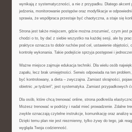
wynikają z systematyczności, a nie z przypadku. Dlatego akcent p
jedzenia, monitorowanie postępów oraz modyfikacje w odpowiedn
sprawia, że współpraca przestaje być chaotyczna, a staje się kon
Strona jest także miejscem, gdzie można zrozumieć, czym jest p
chodzi o to, by dać z siebie wszystko na każdej sesji, ale by p
praktyce oznacza to dobór ruchów pod cel, ustawienie objętości,
kontrolę wykonania. Takie podejście sprzyja postępowi i jednocze
Ważne miejsce zajmuje edukacja techniki. Dla wielu osób najwięks
zapału, lecz brak umiejętności. Serwis odpowiada na ten problem
być kontrolowany, a dieta – zwyczajna. Zamiast skrajności, pojaw
obietnic „w tydzień”, jest systematyka. Zamiast przypadkowych ćw
Dla osób, które chcą trenować online, strona podkreśla elastyczno
Możesz trenować w podróży i nadal mieć prowadzenie. Zdalne treni
zwykle oznaczają czytelne instrukcje, komunikację oraz analizę w 
Dzięki temu plan nie jest niezmienny, tylko żywy do tego, jak reag
wygląda Twoja codzienność.