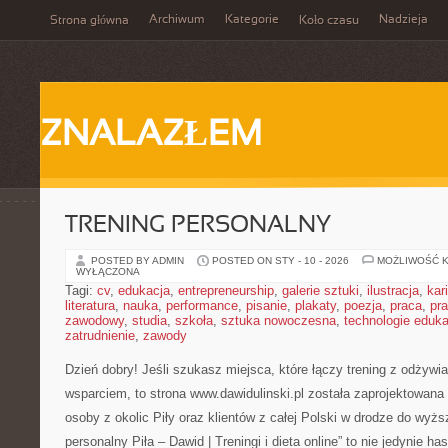
Archiwum
Kategorie
Nadzieja
Strona główna
Koło czasu
ZNALAZŁEM
TRENING PERSONALNY
POSTED BY ADMIN
POSTED ON STY - 10 - 2026
MOŻLIWOŚĆ 
WYŁĄCZONA
Tagi:
cv
,
edukacja
,
entrepreneurship
,
galerie sztuki
,
ilustracja
,
kar
literatura
,
nauka
,
performance
,
pisanie
,
plakaty
,
poezja
,
praca
,
pr
zawodowy
,
studia
,
szkoła
,
sztuka nowoczesna
,
technologie eduk
zatrudnienie
,
zawody
Dzień dobry! Jeśli szukasz miejsca, które łączy trening z odżyw
wsparciem, to strona www.dawidulinski.pl została zaprojektowana 
osoby z okolic Piły oraz klientów z całej Polski w drodze do wyżs
personalny Piła – Dawid | Treningi i dieta online” to nie jedynie has