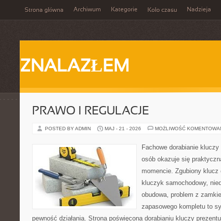
Archiwum
Kategorie
Nadzieja
Strona główna
Koło czasu
ZNALAZŁEM
PRAWO I REGULACJE
POSTED BY ADMIN
MAJ - 21 - 2026
MOŻLIWOŚĆ KOMENTOWA
Fachowe dorabianie kluczy 
osób okazuje się praktycz
momencie. Zgubiony klucz 
kluczyk samochodowy, niedz
obudowa, problem z zamkie
zapasowego kompletu to syt
pewność działania. Strona poświęcona dorabianiu kluczy prezentu