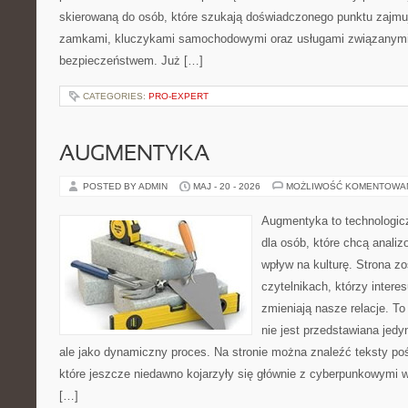
skierowaną do osób, które szukają doświadczonego punktu zajmu
zamkami, kluczykami samochodowymi oraz usługami związanym
bezpieczeństwem. Już […]
CATEGORIES:
PRO-EXPERT
AUGMENTYKA
POSTED BY ADMIN
MAJ - 20 - 2026
MOŻLIWOŚĆ KOMENTOWA
Augmentyka to technologicz
dla osób, które chcą analiz
wpływ na kulturę. Strona z
czytelnikach, którzy intere
zmieniają nasze relacje. T
nie jest przedstawiana jedy
ale jako dynamiczny proces. Na stronie można znaleźć teksty p
które jeszcze niedawno kojarzyły się głównie z cyberpunkowymi wi
[…]