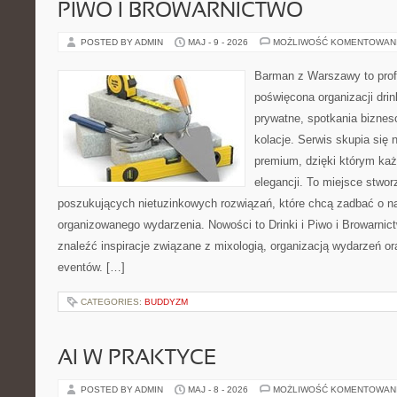
PIWO I BROWARNICTWO
POSTED BY ADMIN
MAJ - 9 - 2026
MOŻLIWOŚĆ KOMENTOWAN
Barman z Warszawy to profe
poświęcona organizacji dri
prywatne, spotkania biznes
kolacje. Serwis skupia się n
premium, dzięki którym każ
elegancji. To miejsce stwor
poszukujących nietuzinkowych rozwiązań, które chcą zadbać o 
organizowanego wydarzenia. Nowości to Drinki i Piwo i Browarnic
znaleźć inspiracje związane z mixologią, organizacją wydarzeń o
eventów. […]
CATEGORIES:
BUDDYZM
AI W PRAKTYCE
POSTED BY ADMIN
MAJ - 8 - 2026
MOŻLIWOŚĆ KOMENTOWAN