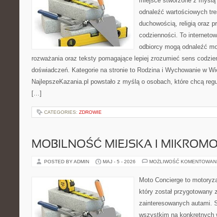
miejsce stworzone z myślą 
odnaleźć wartościowych tre
duchowością, religią oraz 
codzienności. To internetow
odbiorcy mogą odnaleźć mo
rozważania oraz teksty pomagające lepiej zrozumieć sens codzi
doświadczeń. Kategorie na stronie to Rodzina i Wychowanie w Wie
NajlepszeKazania.pl powstało z myślą o osobach, które chcą regul
[…]
CATEGORIES:
ZDROWIE
MOBILNOŚĆ MIEJSKA I MIKROM
POSTED BY ADMIN
MAJ - 5 - 2026
MOŻLIWOŚĆ KOMENTOWAN
Moto Concierge to motoryza
który został przygotowany 
zainteresowanych autami. S
wszystkim na konkretnych