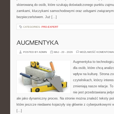
skierowaną do osób, które szukają doświadczonego punktu zajmu
zamkami, kluczykami samochodowymi oraz usługami związanym
bezpieczeństwem. Już […]
CATEGORIES:
PRO-EXPERT
AUGMENTYKA
POSTED BY ADMIN
MAJ - 20 - 2026
MOŻLIWOŚĆ KOMENTOWA
Augmentyka to technologicz
dla osób, które chcą analiz
wpływ na kulturę. Strona z
czytelnikach, którzy intere
zmieniają nasze relacje. T
nie jest przedstawiana jedy
ale jako dynamiczny proces. Na stronie można znaleźć teksty p
które jeszcze niedawno kojarzyły się głównie z cyberpunkowymi wi
[…]