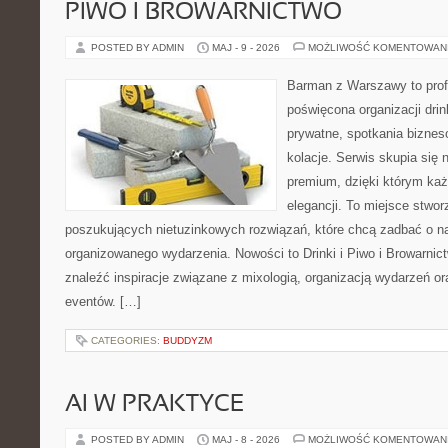
PIWO I BROWARNICTWO
POSTED BY ADMIN
MAJ - 9 - 2026
MOŻLIWOŚĆ KOMENTOWAN
Barman z Warszawy to profe
poświęcona organizacji dri
prywatne, spotkania biznes
kolacje. Serwis skupia się n
premium, dzięki którym każ
elegancji. To miejsce stwor
poszukujących nietuzinkowych rozwiązań, które chcą zadbać o 
organizowanego wydarzenia. Nowości to Drinki i Piwo i Browarnic
znaleźć inspiracje związane z mixologią, organizacją wydarzeń o
eventów. […]
CATEGORIES:
BUDDYZM
AI W PRAKTYCE
POSTED BY ADMIN
MAJ - 8 - 2026
MOŻLIWOŚĆ KOMENTOWAN