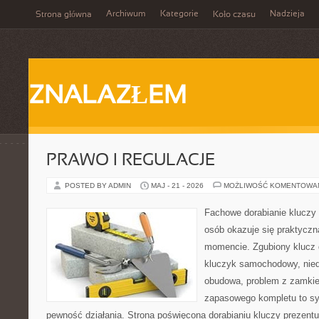
Archiwum
Kategorie
Nadzieja
Strona główna
Koło czasu
ZNALAZŁEM
PRAWO I REGULACJE
POSTED BY ADMIN
MAJ - 21 - 2026
MOŻLIWOŚĆ KOMENTOWA
Fachowe dorabianie kluczy 
osób okazuje się praktycz
momencie. Zgubiony klucz 
kluczyk samochodowy, niedz
obudowa, problem z zamkie
zapasowego kompletu to syt
pewność działania. Strona poświęcona dorabianiu kluczy prezentu