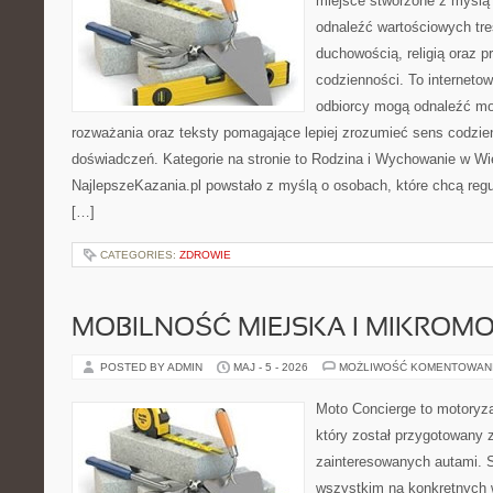
miejsce stworzone z myślą 
odnaleźć wartościowych tre
duchowością, religią oraz 
codzienności. To internetow
odbiorcy mogą odnaleźć mo
rozważania oraz teksty pomagające lepiej zrozumieć sens codzi
doświadczeń. Kategorie na stronie to Rodzina i Wychowanie w Wie
NajlepszeKazania.pl powstało z myślą o osobach, które chcą regul
[…]
CATEGORIES:
ZDROWIE
MOBILNOŚĆ MIEJSKA I MIKROM
POSTED BY ADMIN
MAJ - 5 - 2026
MOŻLIWOŚĆ KOMENTOWAN
Moto Concierge to motoryza
który został przygotowany 
zainteresowanych autami. S
wszystkim na konkretnych