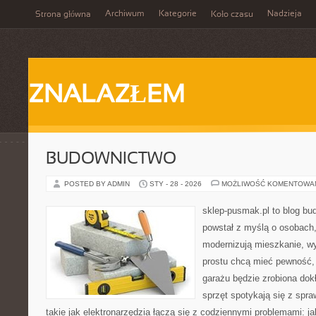
Archiwum
Kategorie
Nadzieja
Strona główna
Koło czasu
ZNALAZŁEM
BUDOWNICTWO
POSTED BY ADMIN
STY - 28 - 2026
MOŻLIWOŚĆ KOMENTOWA
sklep-pusmak.pl to blog bu
powstał z myślą o osobach,
modernizują mieszkanie, w
prostu chcą mieć pewność,
garażu będzie zrobiona dok
sprzęt spotykają się z spr
takie jak elektronarzędzia łączą się z codziennymi problemami: j