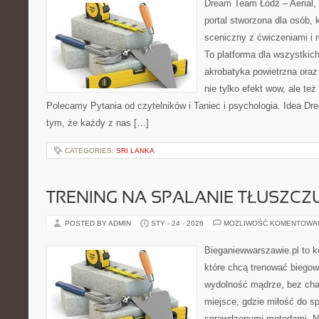
Dream Team Łódź – Aerial, 
portal stworzona dla osób, 
sceniczny z ćwiczeniami i r
To platforma dla wszystkich
akrobatyka powietrzna oraz 
nie tylko efekt wow, ale też
Polecamy Pytania od czytelników i Taniec i psychologia. Idea Dr
tym, że każdy z nas […]
CATEGORIES:
SRI LANKA
TRENING NA SPALANIE TŁUSZCZ
POSTED BY ADMIN
STY - 24 - 2026
MOŻLIWOŚĆ KOMENTOWA
Bieganiewwarszawie.pl to k
które chcą trenować biegowo
wydolność mądrze, bez chao
miejsce, gdzie miłość do sp
sprawdzonymi metodami. Ni