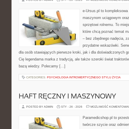
e-Ursus.pl to kompleksowa
maszynom uciągowym oraz 
sprzętowi rolnemu. To miej
które chcą poznać temat m
– bez zbędnego nadęcia, za
przydatne wskazówki. Serw
dla osób stawiających pierwsze kroki, jak i dla doświadczonych go
Cię legendarna marka z tradycją, ale także szeroki świat traktor
bazą wiedzy. Polecamy […]
CATEGORIES:
PSYCHOLOGIA INTROWERTYCZNEGO STYLU ŻYCIA
HAFT RĘCZNY I MASZYNOWY
POSTED BY ADMIN
STY - 26 - 2026
MOŻLIWOŚĆ KOMENTOWA
Paramedicshop.pl to przest
twórcze szycie oraz odmieni