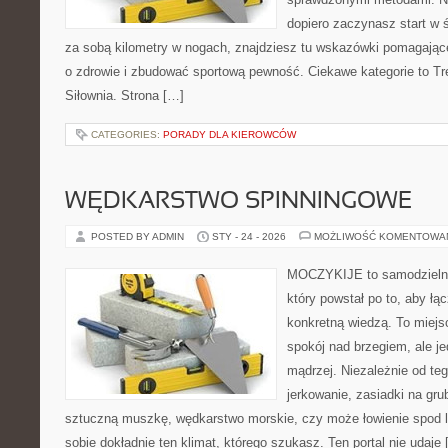
dopiero zaczynasz start w 
za sobą kilometry w nogach, znajdziesz tu wskazówki pomagające
o zdrowie i zbudować sportową pewność. Ciekawe kategorie to Tre
Siłownia. Strona […]
CATEGORIES:
PORADY DLA KIEROWCÓW
WĘDKARSTWO SPINNINGOWE
POSTED BY ADMIN
STY - 24 - 2026
MOŻLIWOŚĆ KOMENTOWA
MOCZYKIJE to samodzielny 
który powstał po to, aby ł
konkretną wiedzą. To miejs
spokój nad brzegiem, ale j
mądrzej. Niezależnie od teg
jerkowanie, zasiadki na grub
sztuczną muszkę, wędkarstwo morskie, czy może łowienie spo
sobie dokładnie ten klimat, którego szukasz. Ten portal nie udaje