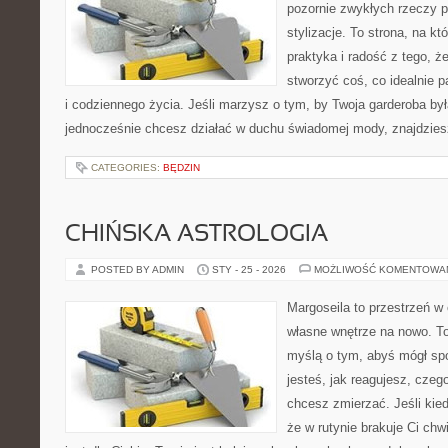
pozornie zwykłych rzeczy p
stylizacje. To strona, na kt
praktyka i radość z tego, 
stworzyć coś, co idealnie p
i codziennego życia. Jeśli marzysz o tym, by Twoja garderoba był
jednocześnie chcesz działać w duchu świadomej mody, znajdzie
CATEGORIES:
BĘDZIN
CHIŃSKA ASTROLOGIA
POSTED BY ADMIN
STY - 25 - 2026
MOŻLIWOŚĆ KOMENTOWA
Margoseila to przestrzeń w
własne wnętrze na nowo. To
myślą o tym, abyś mógł sp
jesteś, jak reagujesz, czeg
chcesz zmierzać. Jeśli kie
że w rutynie brakuje Ci chwi