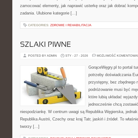
zamocować elementy, jak naprawić usterkę oraz jak dobrać komp
zadania. Ulubione kategorie […]
CATEGORIES:
ZDROWIE I REHABILITACJA
SZLAKI PIWNE
POSTED BY ADMIN
STY - 27 - 2026
MOŻLIWOŚĆ KOMENTOWA
GorąceWęgry.pl to portal tu
potrzeby doświadczania Eu
przystępny, bez zbędnego n
podróżowanie musi być męc
które lubią układać wyjazdy
jednocześnie chcą zostawić
niespodziankę. W centrum uwagi są Republika Węgierska, jednak n
Republika Austrii, Czechy oraz kraj Tatr, jaskiń i źródeł. To właśni
tworzy […]