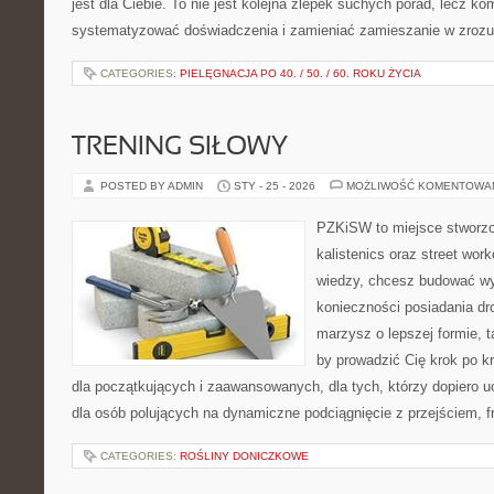
jest dla Ciebie. To nie jest kolejna zlepek suchych porad, lecz 
systematyzować doświadczenia i zamieniać zamieszanie w zrozu
CATEGORIES:
PIELĘGNACJA PO 40. / 50. / 60. ROKU ŻYCIA
TRENING SIŁOWY
POSTED BY ADMIN
STY - 25 - 2026
MOŻLIWOŚĆ KOMENTOWA
PZKiSW to miejsce stworzo
kalistenics oraz street work
wiedzy, chcesz budować w
konieczności posiadania dro
marzysz o lepszej formie, ta
by prowadzić Cię krok po kr
dla początkujących i zaawansowanych, dla tych, którzy dopiero u
dla osób polujących na dynamiczne podciągnięcie z przejściem, fr
CATEGORIES:
ROŚLINY DONICZKOWE