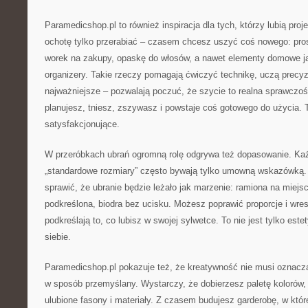
Paramedicshop.pl to również inspiracja dla tych, którzy lubią proj
ochotę tylko przerabiać – czasem chcesz uszyć coś nowego: pro
worek na zakupy, opaskę do włosów, a nawet elementy domowe j
organizery. Takie rzeczy pomagają ćwiczyć technikę, uczą precyzji
najważniejsze – pozwalają poczuć, że szycie to realna sprawczość
planujesz, tniesz, zszywasz i powstaje coś gotowego do użycia. T
satysfakcjonujące.
W przeróbkach ubrań ogromną rolę odgrywa też dopasowanie. Każde
„standardowe rozmiary” często bywają tylko umowną wskazówką.
sprawić, że ubranie będzie leżało jak marzenie: ramiona na miejscu
podkreślona, biodra bez ucisku. Możesz poprawić proporcje i wres
podkreślają to, co lubisz w swojej sylwetce. To nie jest tylko est
siebie.
Paramedicshop.pl pokazuje też, że kreatywność nie musi oznac
w sposób przemyślany. Wystarczy, że dobierzesz paletę kolorów, 
ulubione fasony i materiały. Z czasem budujesz garderobę, w któr