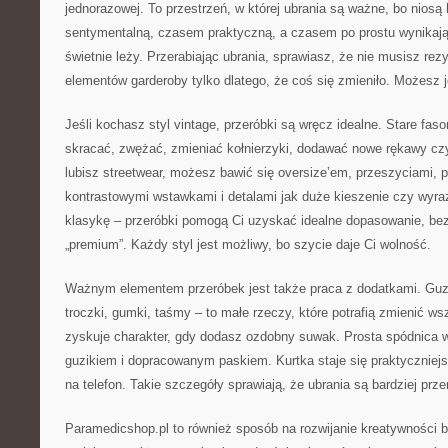
jednorazowej. To przestrzeń, w której ubrania są ważne, bo niosą
sentymentalną, czasem praktyczną, a czasem po prostu wynikają
świetnie leży. Przerabiając ubrania, sprawiasz, że nie musisz re
elementów garderoby tylko dlatego, że coś się zmieniło. Możesz j
Jeśli kochasz styl vintage, przeróbki są wręcz idealne. Stare fa
skracać, zwężać, zmieniać kołnierzyki, dodawać nowe rękawy czy
lubisz streetwear, możesz bawić się oversize’em, przeszyciami, p
kontrastowymi wstawkami i detalami jak duże kieszenie czy wyraz
klasykę – przeróbki pomogą Ci uzyskać idealne dopasowanie, bez
„premium”. Każdy styl jest możliwy, bo szycie daje Ci wolność.
Ważnym elementem przeróbek jest także praca z dodatkami. Guzik
troczki, gumki, taśmy – to małe rzeczy, które potrafią zmienić w
zyskuje charakter, gdy dodasz ozdobny suwak. Prosta spódnica w
guzikiem i dopracowanym paskiem. Kurtka staje się praktyczniej
na telefon. Takie szczegóły sprawiają, że ubrania są bardziej prz
Paramedicshop.pl to również sposób na rozwijanie kreatywności 