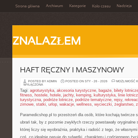
Archiwum
Kategorie
Nadzieja
Strona główna
Koło czasu
ZNALAZŁEM
HAFT RĘCZNY I MASZYNOWY
POSTED BY ADMIN
POSTED ON STY - 26 - 2026
MOŻLIWOŚĆ 
WYŁĄCZONA
Tagi:
agroturystyka
,
akcesoria turystyczne
,
bagaże
,
bilety lotnicz
fitness
,
hostele
,
hotele
,
jachty
,
kemping
,
kulturystyka
,
linie lotnic
turystyczna
,
podróże lotnicze
,
podróże tematyczne
,
rejsy
,
rekreac
zimowe
,
statki
,
urlop
,
wakacje
,
wellness
,
wycieczki
,
żeglarstwo
,
z
Paramedicshop.pl to przestrzeń dla osób, które kochają twórcze 
ubrań tak, by z pozornie zwykłych rzeczy powstawały oryginalne st
której liczy się wyobraźnia, praktyka i radość z tego, że własny
coś, co idealnie pasuje do sylwetki, charakteru i codziennego życ