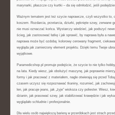
marynarki, płaszcze czy kurtki – da się odmłodzić, jeśli podejdzi
Ważnym tematem jest też szycie naprawcze, czyli wszystko to, co
koszem. Rozdarcia, przetarcia, dziurki, pęknięte szwy, zerwane gu
nie musi oznaczać końca. Wystarczy wiedzieć, jak podszyć newra
ścieg, jak zastosować łatkę i jak sprawić, by naprawa była a na
naprawa może być ozdobą: kolorowy cerowany fragment, ciekawa a
wygląda jak zamierzony element projektu. Dzięki temu Twoje ubran
wyjątkowe.
Paramedicshop.pl promuje podejście, że szycie to nie tylko hobb
na lata. Kiedy wiesz, jak obsłużyć maszynę, jak poprawnie mierz
formy i jak pracować z materiałem, nagle otwierają się przed Tobą
czasem uczysz się rozpoznawać tkaniny, rozumieć, jak zachowuje 
len, jak pracuje jeans, jak „żyje” wiskoza czy poliester. Wiesz, ki
dzianin, jak prasować szwy, jak stabilizować krawędzie i jak wyk
wyglądało schludnie i profesjonalnie.
Dla wielu osób największą barierą w przeróbkach jest strach przed