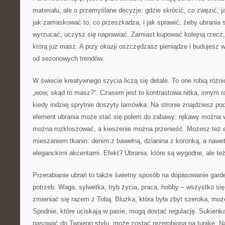
materiału, ale o przemyślane decyzje: gdzie skrócić, co zwęzić, ja
jak zamaskować to, co przeszkadza, i jak sprawić, żeby ubrania s
wyrzucać, uczysz się naprawiać. Zamiast kupować kolejną rzecz, 
którą już masz. A przy okazji oszczędzasz pieniądze i budujesz wł
od sezonowych trendów.
W świecie kreatywnego szycia liczą się detale. To one robią różni
„wow, skąd to masz?”. Czasem jest to kontrastowa nitka, innym 
kiedy indziej sprytnie doszyty lamówka. Na stronie znajdziesz po
element ubrania może stać się polem do zabawy: rękawy można w
można rozkloszować, a kieszenie można przenieść. Możesz też
mieszaniem tkanin: denim z bawełną, dzianina z koronką, a nawe
eleganckimi akcentami. Efekt? Ubrania, które są wygodne, ale te
Przerabianie ubrań to także świetny sposób na dopasowanie gard
potrzeb. Waga, sylwetka, tryb życia, praca, hobby – wszystko si
zmieniać się razem z Tobą. Bluzka, która była zbyt szeroka, może
Spodnie, które uciskają w pasie, mogą dostać regulację. Sukienka
pasować do Twojego stylu, może zostać przerobiona na tunikę. Na