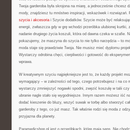
Twoja garderoba była skrojona na miarę, a jednocześnie chcesz 
mody, znajdziesz tu mnóstwo inspiracji, wskazówek i rozwiązań
szycia i akcesoria
i Szycie dodatków. Szycie może być relaksując
energii, zwłaszcza gdy w grę wchodzi przeróbka ulubionej kurtki,
nadanie drugiego życia koszuli, która od dawna czeka w szafie. 
pokazujemy, że maszyna do szycia to nie tylko narzędzia – to mo
moda staje się prawdziwie Twoja. Nie musisz mieć dyplomu projek
Wystarczy odrobina chęci, cierpliwości i gotowość do eksperymen
wprawa.
W kreatywnym szyciu najpiękniejsze jest to, że każdy projekt mo
wymagający – w zależności od tego, czego potrzebujesz i na co
wystarczy zmniejszyć nogawki spodni, zwęzić koszulę w talii czy
ubranie nagle stało się wygodniejsze. Innym razem możesz iść na
dodać kieszenie do bluzy, wszyć suwak w torbę albo stworzyć c
garderoby z tego, co już masz. Tak właśnie rodzi się moda z odzy
przyjazna dla planety.
Paramedicshop.pl jest o przeróbkach, które mają sens. Nie chodz