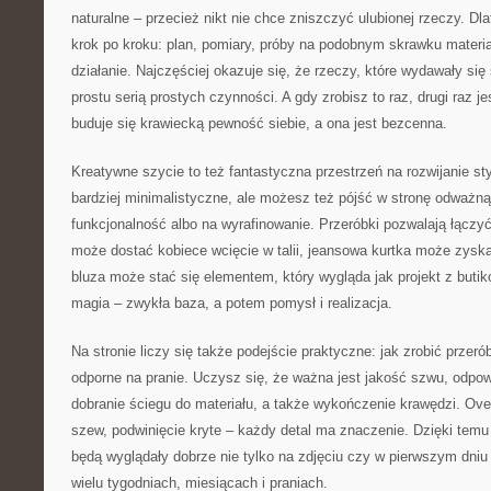
naturalne – przecież nikt nie chce zniszczyć ulubionej rzeczy. Dl
krok po kroku: plan, pomiary, próby na podobnym skrawku materia
działanie. Najczęściej okazuje się, że rzeczy, które wydawały si
prostu serią prostych czynności. A gdy zrobisz to raz, drugi raz j
buduje się krawiecką pewność siebie, a ona jest bezcenna.
Kreatywne szycie to też fantastyczna przestrzeń na rozwijanie st
bardziej minimalistyczne, ale możesz też pójść w stronę odważn
funkcjonalność albo na wyrafinowanie. Przeróbki pozwalają łączyć
może dostać kobiece wcięcie w talii, jeansowa kurtka może zysk
bluza może stać się elementem, który wygląda jak projekt z butiko
magia – zwykła baza, a potem pomysł i realizacja.
Na stronie liczy się także podejście praktyczne: jak zrobić przeró
odporne na pranie. Uczysz się, że ważna jest jakość szwu, odpowi
dobranie ściegu do materiału, a także wykończenie krawędzi. Ove
szew, podwinięcie kryte – każdy detal ma znaczenie. Dzięki temu 
będą wyglądały dobrze nie tylko na zdjęciu czy w pierwszym dniu
wielu tygodniach, miesiącach i praniach.