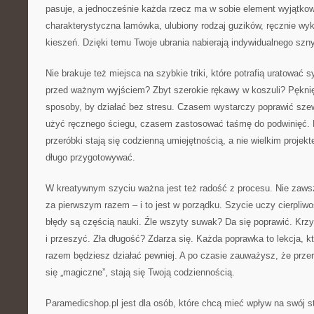
pasuje, a jednocześnie każda rzecz ma w sobie element wyjątko
charakterystyczna lamówka, ulubiony rodzaj guzików, ręcznie wy
kieszeń. Dzięki temu Twoje ubrania nabierają indywidualnego szny
Nie brakuje też miejsca na szybkie triki, które potrafią uratować 
przed ważnym wyjściem? Zbyt szerokie rękawy w koszuli? Pękni
sposoby, by działać bez stresu. Czasem wystarczy poprawić sz
użyć ręcznego ściegu, czasem zastosować taśmę do podwinięć. 
przeróbki stają się codzienną umiejętnością, a nie wielkim projekt
długo przygotowywać.
W kreatywnym szyciu ważna jest też radość z procesu. Nie zawsz
za pierwszym razem – i to jest w porządku. Szycie uczy cierpliwo
błędy są częścią nauki. Źle wszyty suwak? Da się poprawić. Krz
i przeszyć. Zła długość? Zdarza się. Każda poprawka to lekcja, 
razem będziesz działać pewniej. A po czasie zauważysz, że przer
się „magiczne”, stają się Twoją codziennością.
Paramedicshop.pl jest dla osób, które chcą mieć wpływ na swój st