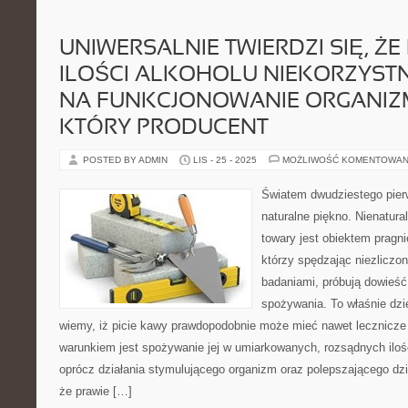
UNIWERSALNIE TWIERDZI SIĘ, ŻE 
ILOŚCI ALKOHOLU NIEKORZYST
NA FUNKCJONOWANIE ORGANIZ
KTÓRY PRODUCENT
POSTED BY ADMIN
LIS - 25 - 2025
MOŻLIWOŚĆ KOMENTOWAN
Światem dwudziestego pier
naturalne piękno. Nienatura
towary jest obiektem pragni
którzy spędzając niezliczone
badaniami, próbują dowieść
spożywania. To właśnie dzi
wiemy, iż picie kawy prawdopodobnie może mieć nawet lecznicze 
warunkiem jest spożywanie jej w umiarkowanych, rozsądnych iloś
oprócz działania stymulującego organizm oraz polepszającego dzi
że prawie […]