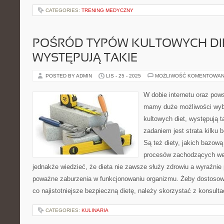
CATEGORIES:
TRENING MEDYCZNY
POŚRÓD TYPÓW KULTOWYCH DIE
WYSTĘPUJĄ TAKIE
POSTED BY ADMIN
LIS - 25 - 2025
MOŻLIWOŚĆ KOMENTOWAN
W dobie internetu oraz pow
mamy duże możliwości wyb
kultowych diet, występują 
zadaniem jest strata kilku
Są też diety, jakich bazową 
procesów zachodzących we
jednakże wiedzieć, że dieta nie zawsze służy zdrowiu a wyraźni
poważne zaburzenia w funkcjonowaniu organizmu. Żeby dostosow
co najistotniejsze bezpieczną dietę, należy skorzystać z konsulta
CATEGORIES:
KULINARIA