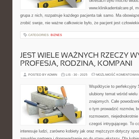
okresach było mocno widoc
www.klinikadentalcare.pl, m
grupa z nich, rozpatruje każdego pacjenta tak samo. Ma obowiąz
zrobić swoje, nie ważne całkowicie było, że pacjent jest człowie
CATEGORIES:
BIZNES
JEST WIELE WAŻNYCH RZECZY WY
PROFESJA, RODZINA, KOMPANI
POSTED BY ADMIN
LIS - 30 - 2025
MOŻLIWOŚĆ KOMENTOWAN
Współżycie to perfekcyjny 
ulubiony temat wśród wielu
znajomych. Całe powodzenie,
o tym prowadzić rozmów, b
rozmowom, niejednokrotnie
czegoś intrygującego. To 
interesuje ludzi, zarówno kobiety jak oraz mężczyzn dotyczy sp
zmysłów partnera i doprowadzenie go do stanu ekstazy. Dla kobie