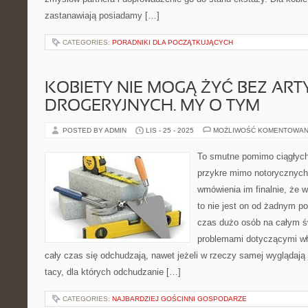
zastanawiają posiadamy […]
CATEGORIES:
PORADNIKI DLA POCZĄTKUJĄCYCH
KOBIETY NIE MOGĄ ŻYĆ BEZ AR
DROGERYJNYCH. MY O TYM
POSTED BY ADMIN
LIS - 25 - 2025
MOŻLIWOŚĆ KOMENTOWAN
To smutne pomimo ciągłych p
przykre mimo notorycznych p
wmówienia im finalnie, że 
to nie jest on od żadnym p
czas dużo osób na całym ś
problemami dotyczącymi wła
cały czas się odchudzają, nawet jeżeli w rzeczy samej wyglądają 
tacy, dla których odchudzanie […]
CATEGORIES:
NAJBARDZIEJ GOŚCINNI GOSPODARZE