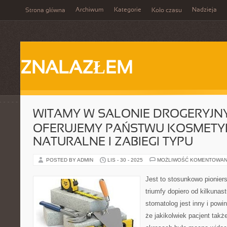
Archiwum
Kategorie
Nadzieja
Strona główna
Koło czasu
ZNALAZŁEM
WITAMY W SALONIE DROGERYJN
OFERUJEMY PAŃSTWU KOSMETY
NATURALNE I ZABIEGI TYPU
POSTED BY ADMIN
LIS - 30 - 2025
MOŻLIWOŚĆ KOMENTOWAN
Jest to stosunkowo pioniers
triumfy dopiero od kilkunas
stomatolog jest inny i pow
że jakikolwiek pacjent takż