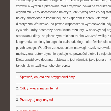
zachodzących wewnątrz organizmu. Trzeba jednakże wiedzieć, że
zdrowiu a wyraźnie przeciwnie może wywołać poważne zaburzeni
organizmu. Żeby dostosować należytą, efektywną oraz co najistot
należy skorzystać z konsultacji ze ekspertem z obrębu dietetyki
dietetyczna Warszawa, na pewno wspomoże w wystosowaniu ind
żywienia, który dostarczy oczekiwane rezultaty, w nadzwyczaj pr
stosowania diety, na pierwszym miejscu trzeba wskazać walkę z
kilogramów, to nie tylko ulga dla ciała ludzkiego, ale również ule
psychicznego. Wspólnie ze zrzuceniem nadwagi, każdy człowiek, 
mężczyzna, automatycznie zyskuje na pewności siebie i czuje się
Dieta prawidłowo dobrana traktowana jest również, jako jedna z m
takich jak miażdżyca i choroby serca.
1.
Sprawdź, co jeszcze przygotowaliśmy
2.
Odkryj więcej na ten temat
3.
Przeczytaj cały artykuł