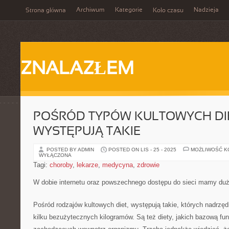
Archiwum
Kategorie
Nadzieja
Strona główna
Koło czasu
ZNALAZŁEM
POŚRÓD TYPÓW KULTOWYCH DIE
WYSTĘPUJĄ TAKIE
POSTED BY ADMIN
POSTED ON LIS - 25 - 2025
MOŻLIWOŚĆ 
WYŁĄCZONA
Tagi:
choroby
,
lekarze
,
medycyna
,
zdrowie
W dobie internetu oraz powszechnego dostępu do sieci mamy du
Pośród rodzajów kultowych diet, występują takie, których nadrzę
kilku bezużytecznych kilogramów. Są też diety, jakich bazową fun