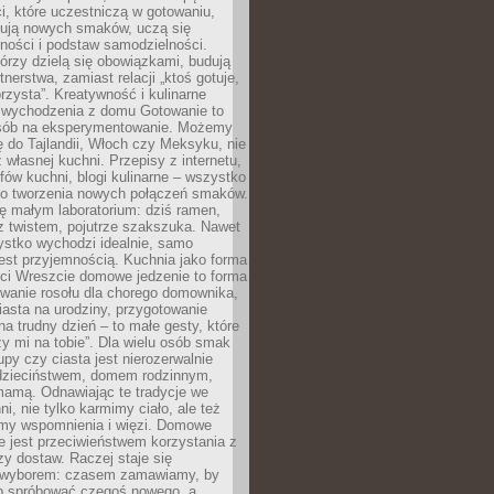
i, które uczestniczą w gotowaniu,
óbują nowych smaków, uczą się
ności i podstaw samodzielności.
tórzy dzielą się obowiązkami, budują
tnerstwa, zamiast relacji „ktoś gotuje,
orzysta”. Kreatywność i kulinarne
 wychodzenia z domu Gotowanie to
sób na eksperymentowanie. Możemy
ę do Tajlandii, Włoch czy Meksyku, nie
własnej kuchni. Przepisy z internetu,
fów kuchni, blogi kulinarne – wszystko
 do tworzenia nowych połączeń smaków.
ę małym laboratorium: dziś ramen,
i z twistem, pojutrze szakszuka. Nawet
zystko wychodzi idealnie, samo
est przyjemnością. Kuchnia jako forma
ości Wreszcie domowe jedzenie to forma
owanie rosołu dla chorego domownika,
iasta na urodziny, przygotowanie
a trudny dzień – to małe gesty, które
y mi na tobie”. Dla wielu osób smak
upy czy ciasta jest nierozerwalnie
dzieciństwem, domem rodzinnym,
mamą. Odnawiając te tradycje we
ni, nie tylko karmimy ciało, ale też
my wspomnienia i więzi. Domowe
e jest przeciwieństwem korzystania z
czy dostaw. Raczej staje się
wyborem: czasem zamawiamy, by
b spróbować czegoś nowego, a