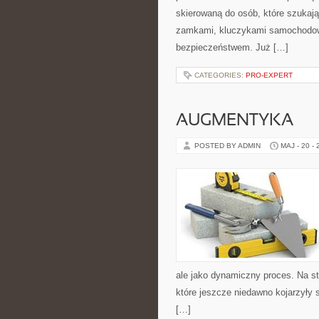
skierowaną do osób, które szukaj
zamkami, kluczykami samochodow
bezpieczeństwem. Już […]
CATEGORIES:
PRO-EXPERT
AUGMENTYKA
POSTED BY ADMIN
MAJ - 20 -
ale jako dynamiczny proces. Na s
które jeszcze niedawno kojarzyły 
[…]