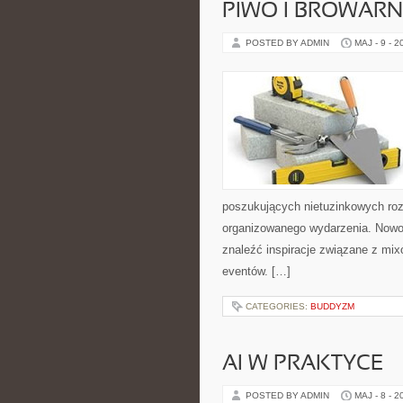
PIWO I BROWAR
POSTED BY ADMIN
MAJ - 9 - 2
poszukujących nietuzinkowych ro
organizowanego wydarzenia. Nowośc
znaleźć inspiracje związane z mix
eventów. […]
CATEGORIES:
BUDDYZM
AI W PRAKTYCE
POSTED BY ADMIN
MAJ - 8 - 2