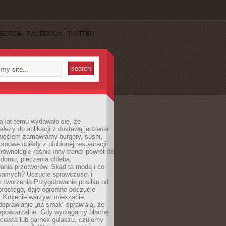
SCRIBE
FACEBOOK
TWITTER
a lat temu wydawało się, że
ależy do aplikacji z dostawą jedzenia.
nięciem zamawiamy burgery, sushi,
mowe obiady z ulubionej restauracji.
wnolegle rośnie inny trend: powrót do
 domu, pieczenia chleba,
ania przetworów. Skąd ta moda i co
samych? Uczucie sprawczości i
z tworzenia Przygotowanie posiłku od
prostego, daje ogromne poczucie
 Krojenie warzyw, mieszanie
doprawianie „na smak” sprawiają, że
iepowtarzalne. Gdy wyciągamy blachę
ciasta lub garnek gulaszu, czujemy