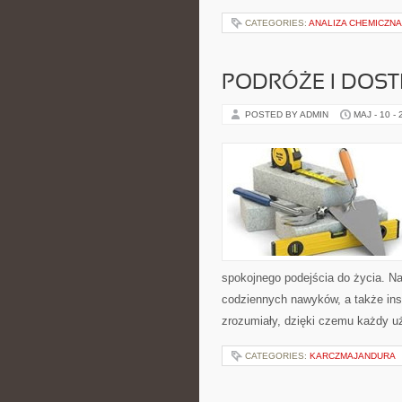
CATEGORIES:
ANALIZA CHEMICZNA
PODRÓŻE I DOS
POSTED BY ADMIN
MAJ - 10 -
spokojnego podejścia do życia. Na
codziennych nawyków, a także insp
zrozumiały, dzięki czemu każdy u
CATEGORIES:
KARCZMAJANDURA