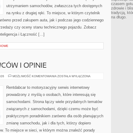
czasem gotu
utrzymaniem samochodów, zwłaszcza tych dostępnych
zdrowie i bl
tradycją, kt
na rynku z drugiej ręki. To miejsce, w którym czytelnik
na długo.
równo przed zakupem auta, jak i podczas jego codziennego
rzedaży czy oceny stanu technicznego pojazdu. Zobacz
teligencja i Łączność […]
CIOWE
CÓW I OPINIE
HISTORIE
026
MOŻLIWOŚĆ KOMENTOWANIA
ZOSTAŁA WYŁĄCZONA
KIEROWCÓW
I
OPINIE
Rentdabcar to motoryzacyjny serwis internetowy
prowadzony z myślą o osobach, które interesują się
samochodami. Strona łączy wiele przydatnych tematów
związanych z samochodami, dzięki czemu może być
praktycznym poradnikiem zarówno dla osób planujących
zmianę samochodu, jak i dla tych, którzy dopiero
w. To miejsce w sieci, w którym można znaleźć porady