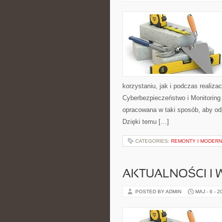
korzystaniu, jak i podczas realiz
Cyberbezpieczeństwo i Monitoring
opracowana w taki sposób, aby o
Dzięki temu […]
CATEGORIES:
REMONTY I MODERN
AKTUALNOŚCI I
POSTED BY ADMIN
MAJ - 6 - 2