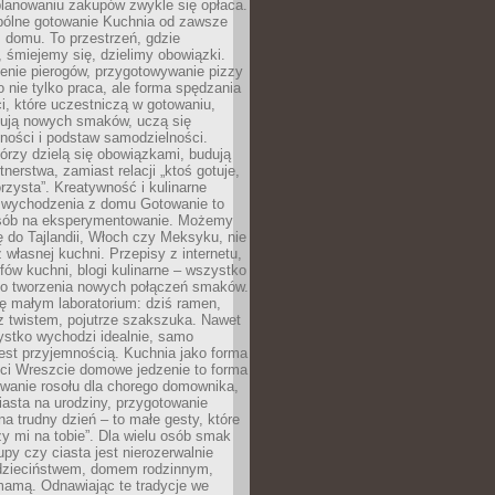
lanowaniu zakupów zwykle się opłaca.
spólne gotowanie Kuchnia od zawsze
 domu. To przestrzeń, gdzie
 śmiejemy się, dzielimy obowiązki.
enie pierogów, przygotowywanie pizzy
to nie tylko praca, ale forma spędzania
i, które uczestniczą w gotowaniu,
óbują nowych smaków, uczą się
ności i podstaw samodzielności.
tórzy dzielą się obowiązkami, budują
tnerstwa, zamiast relacji „ktoś gotuje,
orzysta”. Kreatywność i kulinarne
 wychodzenia z domu Gotowanie to
sób na eksperymentowanie. Możemy
ę do Tajlandii, Włoch czy Meksyku, nie
własnej kuchni. Przepisy z internetu,
fów kuchni, blogi kulinarne – wszystko
 do tworzenia nowych połączeń smaków.
ę małym laboratorium: dziś ramen,
i z twistem, pojutrze szakszuka. Nawet
zystko wychodzi idealnie, samo
est przyjemnością. Kuchnia jako forma
ości Wreszcie domowe jedzenie to forma
owanie rosołu dla chorego domownika,
iasta na urodziny, przygotowanie
a trudny dzień – to małe gesty, które
y mi na tobie”. Dla wielu osób smak
upy czy ciasta jest nierozerwalnie
dzieciństwem, domem rodzinnym,
mamą. Odnawiając te tradycje we