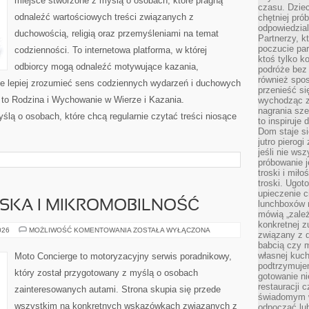
miejsce stworzone z myślą o osobach, które pragną
czasu. Dziec
odnaleźć wartościowych treści związanych z
chętniej pr
odpowiedzial
duchowością, religią oraz przemyśleniami na temat
Partnerzy, k
poczucie par
codzienności. To internetowa platforma, w której
ktoś tylko k
odbiorcy mogą odnaleźć motywujące kazania,
podróże bez
również spo
e lepiej zrozumieć sens codziennych wydarzeń i duchowych
przenieść si
 to Rodzina i Wychowanie w Wierze i Kazania.
wychodząc z 
nagrania sze
ślą o osobach, które chcą regularnie czytać treści niosące
to inspiruje
Dom staje si
jutro pierog
jeśli nie ws
próbowanie j
troski i mił
troski. Ugot
upieczenie c
JSKA I MIKROMOBILNOŚĆ
lunchboxów n
mówią „zależ
konkretnej z
MOBILNOŚĆ
026
MOŻLIWOŚĆ KOMENTOWANIA
ZOSTAŁA WYŁĄCZONA
związany z 
MIEJSKA
babcią czy 
I
MIKROMOBILNOŚĆ
własnej kuch
Moto Concierge to motoryzacyjny serwis poradnikowy,
podtrzymuje
który został przygotowany z myślą o osobach
gotowanie ni
restauracji 
zainteresowanych autami. Strona skupia się przede
świadomym 
wszystkim na konkretnych wskazówkach związanych z
odpocząć lu