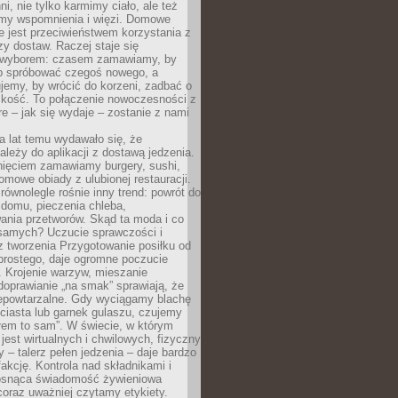
ni, nie tylko karmimy ciało, ale też
my wspomnienia i więzi. Domowe
e jest przeciwieństwem korzystania z
czy dostaw. Raczej staje się
wyborem: czasem zamawiamy, by
b spróbować czegoś nowego, a
jemy, by wrócić do korzeni, zadbać o
iskość. To połączenie nowoczesności z
óre – jak się wydaje – zostanie z nami
a lat temu wydawało się, że
ależy do aplikacji z dostawą jedzenia.
nięciem zamawiamy burgery, sushi,
mowe obiady z ulubionej restauracji.
wnolegle rośnie inny trend: powrót do
 domu, pieczenia chleba,
ania przetworów. Skąd ta moda i co
samych? Uczucie sprawczości i
z tworzenia Przygotowanie posiłku od
prostego, daje ogromne poczucie
 Krojenie warzyw, mieszanie
doprawianie „na smak” sprawiają, że
iepowtarzalne. Gdy wyciągamy blachę
ciasta lub garnek gulaszu, czujemy
łem to sam”. W świecie, w którym
 jest wirtualnych i chwilowych, fizyczny
y – talerz pełen jedzenia – daje bardzo
fakcję. Kontrola nad składnikami i
osnąca świadomość żywieniowa
coraz uważniej czytamy etykiety.