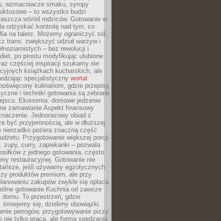
dy, wzmacniacze smaku, syropy
ruktozowe – to wszystko budzi
właszcza wśród rodziców. Gotowanie w
a odzyskać kontrolę nad tym, co
fia na talerz. Możemy ograniczyć sól,
zcz trans, zwiększyć udział warzyw i
łnoziarnistych – bez rewolucji i
diet, po prostu modyfikując ulubione
raz częściej inspiracji szukamy nie
ycyjnych książkach kucharskich, ale
iedzając specjalistyczny
wortal
poświęcony kulinariom, gdzie przepisy,
tyczne i techniki gotowania są zebrane
ejscu. Ekonomia: domowe jedzenie
zne zamawianie Aspekt finansowy
znaczenie. Jednorazowy obiad z
e być przyjemnością, ale w dłuższej
e nierzadko pożera znaczną część
dżetu. Przygotowanie większej porcji
 zupy, curry, zapiekanki – pozwala
posiłków z jednego gotowania, często
ny restauracyjnej. Gotowanie nie
 tańsze, jeśli używamy egzotycznych
czy produktów premium, ale przy
lanowaniu zakupów zwykle się opłaca.
spólne gotowanie Kuchnia od zawsze
 domu. To przestrzeń, gdzie
 śmiejemy się, dzielimy obowiązki.
enie pierogów, przygotowywanie pizzy
to nie tylko praca, ale forma spędzania