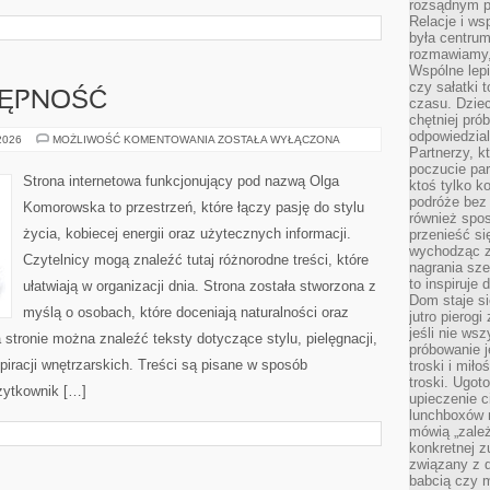
rozsądnym p
Relacje i w
była centrum
rozmawiamy,
Wspólne lepi
czy sałatki 
TĘPNOŚĆ
czasu. Dziec
chętniej pr
odpowiedzial
PODRÓŻE
 2026
MOŻLIWOŚĆ KOMENTOWANIA
ZOSTAŁA WYŁĄCZONA
I
Partnerzy, k
DOSTĘPNOŚĆ
poczucie par
Strona internetowa funkcjonujący pod nazwą Olga
ktoś tylko k
podróże bez
Komorowska to przestrzeń, które łączy pasję do stylu
również spo
życia, kobiecej energii oraz użytecznych informacji.
przenieść si
wychodząc z 
Czytelnicy mogą znaleźć tutaj różnorodne treści, które
nagrania sze
to inspiruje
ułatwiają w organizacji dnia. Strona została stworzona z
Dom staje si
myślą o osobach, które doceniają naturalności oraz
jutro pierog
jeśli nie ws
 stronie można znaleźć teksty dotyczące stylu, pielęgnacji,
próbowanie j
iracji wnętrzarskich. Treści są pisane w sposób
troski i mił
troski. Ugot
żytkownik […]
upieczenie c
lunchboxów n
mówią „zależ
konkretnej z
związany z 
babcią czy 