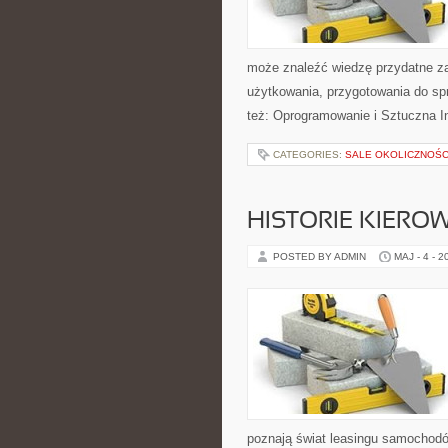
może znaleźć wiedzę przydatne za
użytkowania, przygotowania do sp
też: Oprogramowanie i Sztuczna In
CATEGORIES:
SALE OKOLICZNOŚ
HISTORIE KIEROW
POSTED BY ADMIN
MAJ - 4 - 2
poznają świat leasingu samochodó