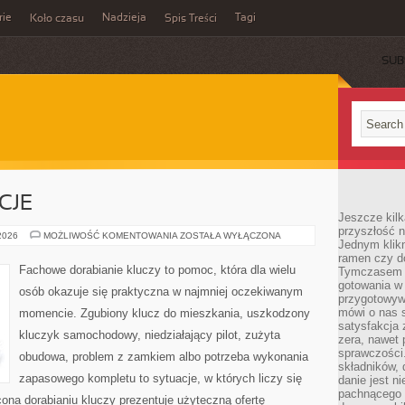
rie
Nadzieja
Tagi
Koło czasu
Spis Treści
SUB
CJE
Jeszcze kilk
przyszłość n
PRAWO
 2026
MOŻLIWOŚĆ KOMENTOWANIA
ZOSTAŁA WYŁĄCZONA
Jednym klik
I
REGULACJE
ramen czy do
Fachowe dorabianie kluczy to pomoc, która dla wielu
Tymczasem ró
gotowania w
osób okazuje się praktyczna w najmniej oczekiwanym
przygotowyw
mówi o nas 
momencie. Zgubiony klucz do mieszkania, uszkodzony
satysfakcja 
kluczyk samochodowy, niedziałający pilot, zużyta
zera, nawet 
sprawczości.
obudowa, problem z zamkiem albo potrzeba wykonania
składników, 
zapasowego kompletu to sytuacje, w których liczy się
danie jest n
pachnącego 
ona dorabianiu kluczy prezentuje użyteczną ofertę