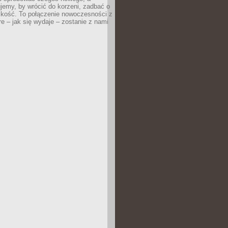
jemy, by wrócić do korzeni, zadbać o
iskość. To połączenie nowoczesności z
óre – jak się wydaje – zostanie z nami