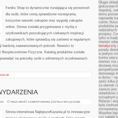
W
Długie skła
PRAKTYCE
glukozowo-f
Feniks Shop to dynamicznie rozwijająca się przestrzeń
niepokój, z
dla osób, które cenią sprawdzone rozwiązania,
domu pozwal
naprawdę tra
korzystne warunki zakupów oraz wygodę zakupów
cukier, tłus
produktów pe
online. Strona została przygotowana z myślą o
radykalnych 
użytkownikach poszukujących ciekawych inspiracji
przepisy. Co
tylko w trad
zakupowych, które sprawdzą się zarówno w regularnym
również odw
acji bardziej zaawansowanych potrzeb. Nowości to
tematyczny
porady diete
 i Bezpieczeństwo Fizyczne. Katalog produktów została
w jednym mi
kontra wiec
dpowiadać na potrzeby osób o odmiennych oczekiwaniach.
również ma 
dostawą moż
perspektywi
domowego bu
IZACJE
w domu – np.
zjeść kilka 
za ułamek ce
zawsze jest
 WYDARZENIA
składników 
rozsądnym p
Relacje i w
AKTUALNOŚCI
026
MOŻLIWOŚĆ KOMENTOWANIA
ZOSTAŁA WYŁĄCZONA
I
była centrum
WYDARZENIA
rozmawiamy,
Strona internetowa NajlepszeKazania.pl to innowacyjne
Wspólne lepi
czy sałatki 