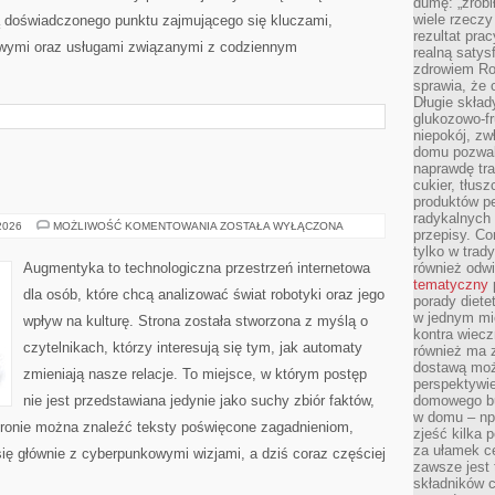
dumę: „zrobi
wiele rzeczy
ą doświadczonego punktu zajmującego się kluczami,
rezultat prac
ymi oraz usługami związanymi z codziennym
realną satys
zdrowiem R
sprawia, że 
Długie skła
glukozowo-f
niepokój, z
domu pozwal
naprawdę tra
cukier, tłus
produktów pe
radykalnych 
AUGMENTYKA
 2026
MOŻLIWOŚĆ KOMENTOWANIA
ZOSTAŁA WYŁĄCZONA
przepisy. Co
tylko w trad
Augmentyka to technologiczna przestrzeń internetowa
również odw
tematyczny
dla osób, które chcą analizować świat robotyki oraz jego
porady diete
w jednym mi
wpływ na kulturę. Strona została stworzona z myślą o
kontra wiec
czytelnikach, którzy interesują się tym, jak automaty
również ma 
dostawą moż
zmieniają nasze relacje. To miejsce, w którym postęp
perspektywi
nie jest przedstawiana jedynie jako suchy zbiór faktów,
domowego bu
w domu – np.
tronie można znaleźć teksty poświęcone zagadnieniom,
zjeść kilka 
za ułamek ce
się głównie z cyberpunkowymi wizjami, a dziś coraz częściej
zawsze jest
składników 