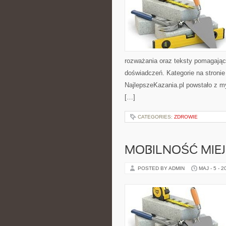
rozważania oraz teksty pomagając
doświadczeń. Kategorie na stronie
NajlepszeKazania.pl powstało z my
[…]
CATEGORIES:
ZDROWIE
MOBILNOŚĆ MIE
POSTED BY ADMIN
MAJ - 5 - 2