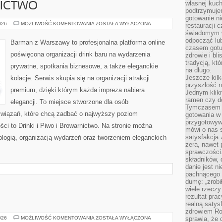
własnej kuch
NICTWO
podtrzymuje
gotowanie ni
PIWO
026
MOŻLIWOŚĆ KOMENTOWANIA
ZOSTAŁA WYŁĄCZONA
restauracji 
I
świadomym 
BROWARNICTWO
odpocząć lu
Barman z Warszawy to profesjonalna platforma online
czasem gotu
poświęcona organizacji drink baru na wydarzenia
zdrowie i bl
tradycją, kt
prywatne, spotkania biznesowe, a także eleganckie
na długo.
Jeszcze kilk
kolacje. Serwis skupia się na organizacji atrakcji
przyszłość n
premium, dzięki którym każda impreza nabiera
Jednym klik
ramen czy do
elegancji. To miejsce stworzone dla osób
Tymczasem ró
związań, które chcą zadbać o najwyższy poziom
gotowania w
przygotowyw
i to Drinki i Piwo i Browarnictwo. Na stronie można
mówi o nas 
satysfakcja 
ologią, organizacją wydarzeń oraz tworzeniem eleganckich
zera, nawet 
sprawczości.
składników, 
danie jest n
pachnącego 
dumę: „zrobi
wiele rzeczy
rezultat prac
realną satys
zdrowiem R
AI
026
MOŻLIWOŚĆ KOMENTOWANIA
ZOSTAŁA WYŁĄCZONA
sprawia, że 