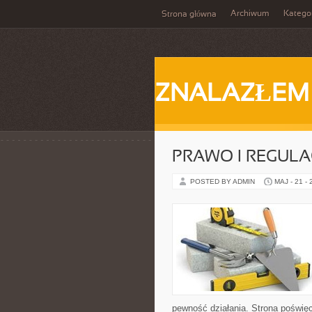
Archiwum
Katego
Strona główna
ZNALAZŁEM
PRAWO I REGULA
POSTED BY ADMIN
MAJ - 21 -
pewność działania. Strona poświęc