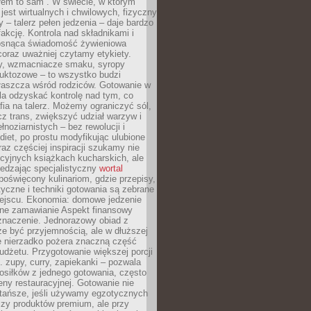
łem to sam”. W świecie, w którym
 jest wirtualnych i chwilowych, fizyczny
y – talerz pełen jedzenia – daje bardzo
fakcję. Kontrola nad składnikami i
osnąca świadomość żywieniowa
coraz uważniej czytamy etykiety.
dy, wzmacniacze smaku, syropy
ruktozowe – to wszystko budzi
właszcza wśród rodziców. Gotowanie w
a odzyskać kontrolę nad tym, co
fia na talerz. Możemy ograniczyć sól,
zcz trans, zwiększyć udział warzyw i
łnoziarnistych – bez rewolucji i
diet, po prostu modyfikując ulubione
raz częściej inspiracji szukamy nie
ycyjnych książkach kucharskich, ale
iedzając specjalistyczny
wortal
poświęcony kulinariom, gdzie przepisy,
tyczne i techniki gotowania są zebrane
ejscu. Ekonomia: domowe jedzenie
zne zamawianie Aspekt finansowy
znaczenie. Jednorazowy obiad z
e być przyjemnością, ale w dłuższej
e nierzadko pożera znaczną część
dżetu. Przygotowanie większej porcji
 zupy, curry, zapiekanki – pozwala
posiłków z jednego gotowania, często
ny restauracyjnej. Gotowanie nie
 tańsze, jeśli używamy egzotycznych
czy produktów premium, ale przy