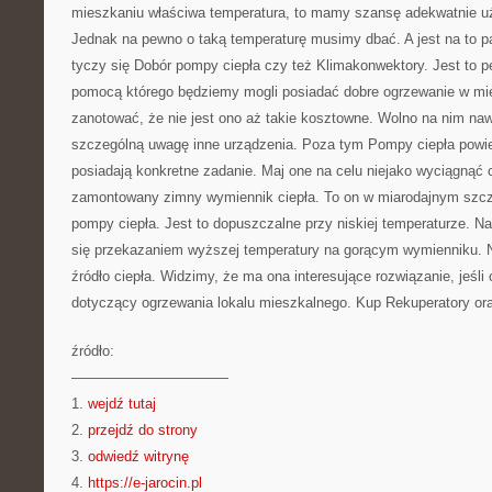
mieszkaniu właściwa temperatura, to mamy szansę adekwatnie u
Jednak na pewno o taką temperaturę musimy dbać. A jest na to p
tyczy się Dobór pompy ciepła czy też Klimakonwektory. Jest to p
pomocą którego będziemy mogli posiadać dobre ogrzewanie w mi
zanotować, że nie jest ono aż takie kosztowne. Wolno na nim na
szczególną uwagę inne urządzenia. Poza tym Pompy ciepła powie
posiadają konkretne zadanie. Maj one na celu niejako wyciągnąć c
zamontowany zimny wymiennik ciepła. To on w miarodajnym szcz
pompy ciepła. Jest to dopuszczalne przy niskiej temperaturze. N
się przekazaniem wyższej temperatury na gorącym wymienniku.
źródło ciepła. Widzimy, że ma ona interesujące rozwiązanie, jeśli
dotyczący ogrzewania lokalu mieszkalnego. Kup Rekuperatory ora
źródło:
———————————
1.
wejdź tutaj
2.
przejdź do strony
3.
odwiedź witrynę
4.
https://e-jarocin.pl