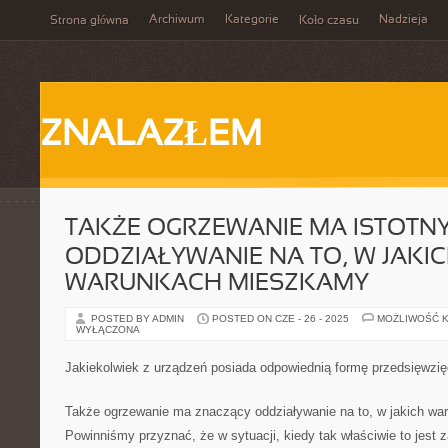
Archiwum
Kategorie
Nadzieja
Strona główna
Koło czasu
ZNALAZŁEM
TAKŻE OGRZEWANIE MA ISTOTN
ODDZIAŁYWANIE NA TO, W JAKI
WARUNKACH MIESZKAMY
POSTED BY ADMIN
POSTED ON CZE - 26 - 2025
MOŻLIWOŚĆ 
WYŁĄCZONA
Jakiekolwiek z urządzeń posiada odpowiednią formę przedsięwzię
Także ogrzewanie ma znaczący oddziaływanie na to, w jakich w
Powinniśmy przyznać, że w sytuacji, kiedy tak właściwie to jest