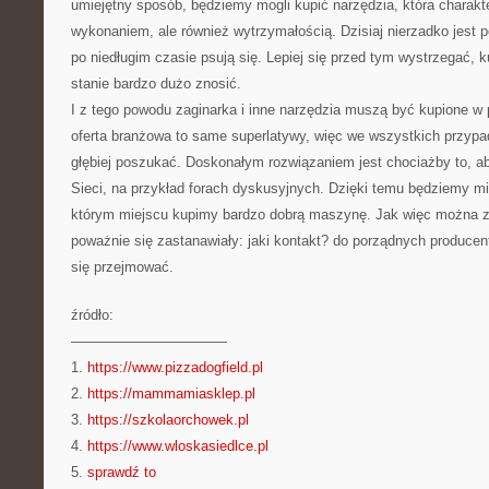
umiejętny sposób, będziemy mogli kupić narzędzia, która charakt
wykonaniem, ale również wytrzymałością. Dzisiaj nierzadko jest p
po niedługim czasie psują się. Lepiej się przed tym wystrzegać, 
stanie bardzo dużo znosić.
I z tego powodu zaginarka i inne narzędzia muszą być kupione w
oferta branżowa to same superlatywy, więc we wszystkich przypa
głębiej poszukać. Doskonałym rozwiązaniem jest chociażby to, ab
Sieci, na przykład forach dyskusyjnych. Dzięki temu będziemy mi
którym miejscu kupimy bardzo dobrą maszynę. Jak więc można z
poważnie się zastanawiały: jaki kontakt? do porządnych producen
się przejmować.
źródło:
———————————
1.
https://www.pizzadogfield.pl
2.
https://mammamiasklep.pl
3.
https://szkolaorchowek.pl
4.
https://www.wloskasiedlce.pl
5.
sprawdź to