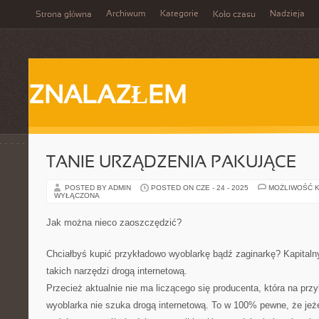
Archiwum
Kategorie
Nadzieja
Strona główna
Koło czasu
ZNALAZŁEM
TANIE URZĄDZENIA PAKUJĄCE
POSTED BY ADMIN
POSTED ON CZE - 24 - 2025
MOŻLIWOŚĆ 
WYŁĄCZONA
Jak można nieco zaoszczędzić?
Chciałbyś kupić przykładowo wyoblarkę bądź zaginarkę? Kapital
takich narzędzi drogą internetową.
Przecież aktualnie nie ma liczącego się producenta, która na przyk
wyoblarka nie szuka drogą internetową. To w 100% pewne, że jeże