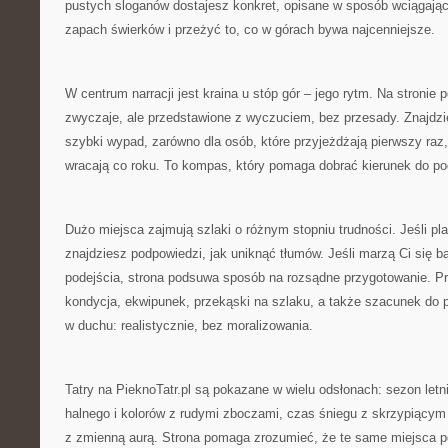
pustych sloganów dostajesz konkret, opisane w sposób wciągają
zapach świerków i przeżyć to, co w górach bywa najcenniejsze.
W centrum narracji jest kraina u stóp gór – jego rytm. Na stronie p
zwyczaje, ale przedstawione z wyczuciem, bez przesady. Znajdzi
szybki wypad, zarówno dla osób, które przyjeżdżają pierwszy raz, 
wracają co roku. To kompas, który pomaga dobrać kierunek do po
Dużo miejsca zajmują szlaki o różnym stopniu trudności. Jeśli pl
znajdziesz podpowiedzi, jak uniknąć tłumów. Jeśli marzą Ci się 
podejścia, strona podsuwa sposób na rozsądne przygotowanie. Prz
kondycja, ekwipunek, przekąski na szlaku, a także szacunek do 
w duchu: realistycznie, bez moralizowania.
Tatry na PieknoTatr.pl są pokazane w wielu odsłonach: sezon letn
halnego i kolorów z rudymi zboczami, czas śniegu z skrzypiący
z zmienną aurą. Strona pomaga zrozumieć, że te same miejsca po