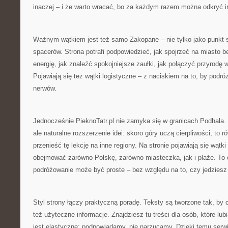
inaczej – i że warto wracać, bo za każdym razem można odkryć in
Ważnym wątkiem jest też samo Zakopane – nie tylko jako punkt st
spacerów. Strona potrafi podpowiedzieć, jak spojrzeć na miasto b
energię, jak znaleźć spokojniejsze zaułki, jak połączyć przyrodę 
Pojawiają się też wątki logistyczne – z naciskiem na to, by podró
nerwów.
Jednocześnie PieknoTatr.pl nie zamyka się w granicach Podhala. „
ale naturalne rozszerzenie idei: skoro góry uczą cierpliwości, to
przenieść tę lekcję na inne regiony. Na stronie pojawiają się wątk
obejmować zarówno Polskę, zarówno miasteczka, jak i plaże. To 
podróżowanie może być proste – bez względu na to, czy jedzies
Styl strony łączy praktyczną poradę. Teksty są tworzone tak, by c
też użyteczne informacje. Znajdziesz tu treści dla osób, które lub
jest elastyczne: podpowiadamy, nie narzucamy. Dzięki temu serw