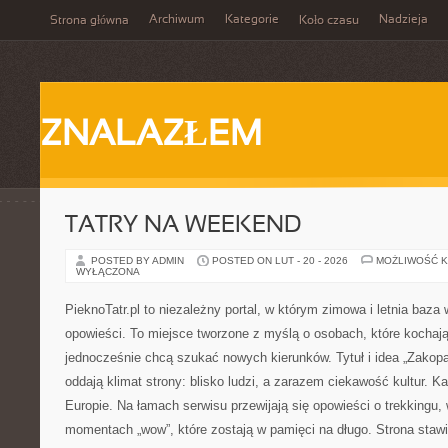
Archiwum
Kategorie
Nadzieja
Strona główna
Koło czasu
ZNALAZŁEM
TATRY NA WEEKEND
POSTED BY ADMIN
POSTED ON LUT - 20 - 2026
MOŻLIWOŚĆ 
WYŁĄCZONA
PieknoTatr.pl to niezależny portal, w którym zimowa i letnia baza
opowieści. To miejsce tworzone z myślą o osobach, które kochają
jednocześnie chcą szukać nowych kierunków. Tytuł i idea „Zakopan
oddają klimat strony: blisko ludzi, a zarazem ciekawość kultur. Ka
Europie. Na łamach serwisu przewijają się opowieści o trekkingu,
momentach „wow”, które zostają w pamięci na długo. Strona staw