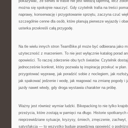
pokazywać, że serwis w trasie nie jest wiedzą tajemną, lecz zbio
można się spokojnie nauczyć. Gdy czytelnik trafia na treści pom
naprawy, konserwację i przygotowanie sprzętu, zaczyna czuć wię
szczególnie cenne dla osób, które planują pierwsze wyjazdy i oba
usterka przekreśli całą przygodę.
Na tle wielu innych stron TeamBike.pl może być odbierana jako mi
użyteczność z marzeniem. To nie jest wyłącznie katalog porad ani
opowieści. To raczej zderzenie obu tych światów. Czytelnik dostaje
jednocześnie konkret, który pozwala tę inspirację przekuć w plan.
przygotować wyprawę, jak poradzić sobie z noclegiem, jak rozłoży
jak spakować jedzenie i wodę, jak reagować na zmianę pogody i ja
jazdy nawet wtedy, gdy droga wystawia charakter na próbę.
Ważny jest również wymiar ludzki. Bikepacking to nie tylko krajobr
przeżycia, które zostają w pamięci na długo. Historie spotkanyc
nieprzewidziane sytuacje, kryzysy, śmiech, zmęczenie, zachwyt,
satysfakcja — to wszystko buduje prawdziwą opowieść o podróż