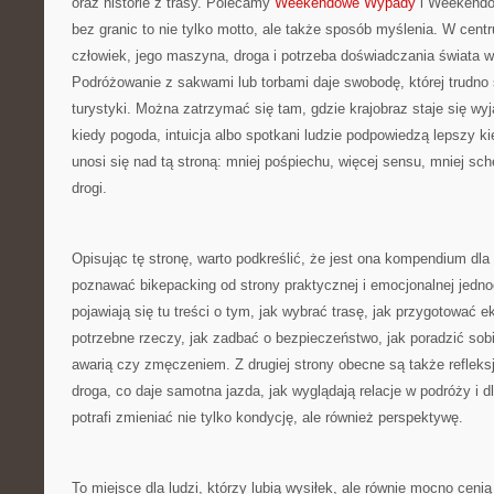
oraz historie z trasy. Polecamy
Weekendowe Wypady
i Weekendo
bez granic to nie tylko motto, ale także sposób myślenia. W centr
człowiek, jego maszyna, droga i potrzeba doświadczania świata 
Podróżowanie z sakwami lub torbami daje swobodę, której trudno
turystyki. Można zatrzymać się tam, gdzie krajobraz staje się wy
kiedy pogoda, intuicja albo spotkani ludzie podpowiedzą lepszy ki
unosi się nad tą stroną: mniej pośpiechu, więcej sensu, mniej sc
drogi.
Opisując tę stronę, warto podkreślić, że jest ona kompendium dla
poznawać bikepacking od strony praktycznej i emocjonalnej jedno
pojawiają się tu treści o tym, jak wybrać trasę, jak przygotować
potrzebne rzeczy, jak zadbać o bezpieczeństwo, jak poradzić so
awarią czy zmęczeniem. Z drugiej strony obecne są także refleks
droga, co daje samotna jazda, jak wyglądają relacje w podróży i
potrafi zmieniać nie tylko kondycję, ale również perspektywę.
To miejsce dla ludzi, którzy lubią wysiłek, ale równie mocno cenią