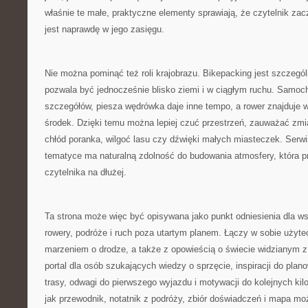
właśnie te małe, praktyczne elementy sprawiają, że czytelnik za
jest naprawdę w jego zasięgu.
Nie można pominąć też roli krajobrazu. Bikepacking jest szczegó
pozwala być jednocześnie blisko ziemi i w ciągłym ruchu. Samoc
szczegółów, piesza wędrówka daje inne tempo, a rower znajduje w
środek. Dzięki temu można lepiej czuć przestrzeń, zauważać zmi
chłód poranka, wilgoć lasu czy dźwięki małych miasteczek. Serwi
tematyce ma naturalną zdolność do budowania atmosfery, która p
czytelnika na dłużej.
Ta strona może więc być opisywana jako punkt odniesienia dla ws
rowery, podróże i ruch poza utartym planem. Łączy w sobie użyte
marzeniem o drodze, a także z opowieścią o świecie widzianym z
portal dla osób szukających wiedzy o sprzęcie, inspiracji do pl
trasy, odwagi do pierwszego wyjazdu i motywacji do kolejnych kil
jak przewodnik, notatnik z podróży, zbiór doświadczeń i mapa moż