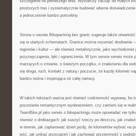
szczegółów od pierwszego dnia. Wystarczy zacząć od małych kr
prostszych tras i systematycznie budować własne doświadczenie. 
a jednocześnie bardzo potrzebny.
Strona o nazwie Bikepacking bez granic sugeruje także otwartość
się w utartych schematach. Granice można rozumieć dosłownie —
regionów i kultur — ale również metaforycznie, jako wychodzenie
przyzwyczajenia, lęki i ograniczenia. W tym sensie serwis może 
marzących o zmianie, o świeżym początku, o znalezieniu dla siebie
się droga, ruch, kontakt z naturą i poczucie, że każdy kilometr 
bardzo nośna i inspirująca oś całej narracji.
W takich tekstach ważna jest również codzienność wyprawy, bo t
pozostanie romantycznym wyobrażeniem, czy zamieni się w real
TeamBike.pl jako serwis o bikepackingu może opowiadać nie tylko 
również o drobiazgach: jak suszyć rzeczy po deszczu, jak znaleź
w terenie, jak zaplanować dzień jazdy, ile kilometrów wybrać na 
jeść, jak unikać przeciążeń i jak zachować przyjemność z podró