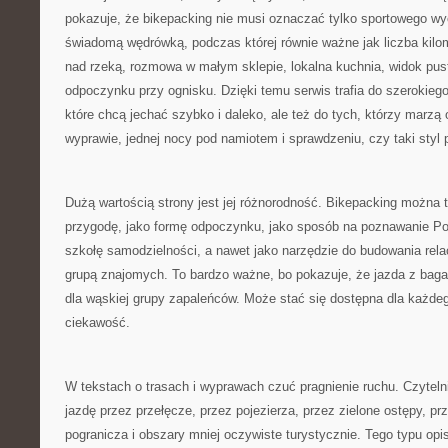
pokazuje, że bikepacking nie musi oznaczać tylko sportowego w
świadomą wędrówką, podczas której równie ważne jak liczba kilo
nad rzeką, rozmowa w małym sklepie, lokalna kuchnia, widok puste
odpoczynku przy ognisku. Dzięki temu serwis trafia do szerokieg
które chcą jechać szybko i daleko, ale też do tych, którzy marzą o
wyprawie, jednej nocy pod namiotem i sprawdzeniu, czy taki styl p
Dużą wartością strony jest jej różnorodność. Bikepacking można t
przygodę, jako formę odpoczynku, jako sposób na poznawanie Pols
szkołę samodzielności, a nawet jako narzędzie do budowania relac
grupą znajomych. To bardzo ważne, bo pokazuje, że jazda z bag
dla wąskiej grupy zapaleńców. Może stać się dostępna dla każde
ciekawość.
W tekstach o trasach i wyprawach czuć pragnienie ruchu. Czytel
jazdę przez przełęcze, przez pojezierza, przez zielone ostępy, p
pogranicza i obszary mniej oczywiste turystycznie. Tego typu opis