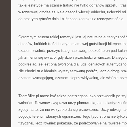
takiej estetyce ma szansę trafiać nie tylko do fanów sprzętu i tras
w rowerowej drodze szukają czegoś więcej: oddechu, ucieczki od
do prostych rytmów dnia i bliższego kontaktu z rzeczywistością.
Ogromnym atutem takiej tematyki jest jej naturalna autentyczno
obrazów, krótkich treści i natychmiastowej gratyfikacji bikepacki
czasem zwolnić, przeżyć trasę naprawdę, poczuć teren pod kołam
jak zmienia się światło, gdy dzień przechodzi w wieczór. Dlatego 
podkreślać, że jest ona tworzona dla ludzi ceniących autentycz
Nie chodzi tu o idealnie wyreżyserowaną podróż, lecz o drogę pra
czasem wymagającą, czasem nieprzewidywalną, ale właśnie prze
TeamBike.pl może być także postrzegana jako przewodnik po sty
wolności. Rowerowa wyprawa uczy planowania, ale i elastyczności
zgody na to, że nie wszystko da się przewidzieć. Uczy odwagi, al
pogody, terenu i własnych ograniczeń. Tego typu strona nie tylk
fizycznej, lecz również pokazuje, że podróżowanie na rowerze m