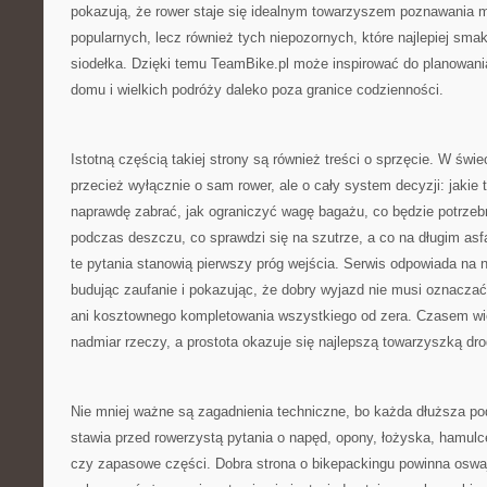
pokazują, że rower staje się idealnym towarzyszem poznawania mi
popularnych, lecz również tych niepozornych, które najlepiej sma
siodełka. Dzięki temu TeamBike.pl może inspirować do planowan
domu i wielkich podróży daleko poza granice codzienności.
Istotną częścią takiej strony są również treści o sprzęcie. W świ
przecież wyłącznie o sam rower, ale o cały system decyzji: jakie 
naprawdę zabrać, jak ograniczyć wagę bagażu, co będzie potrzebn
podczas deszczu, co sprawdzi się na szutrze, a co na długim asfa
te pytania stanowią pierwszy próg wejścia. Serwis odpowiada na n
budując zaufanie i pokazując, że dobry wyjazd nie musi oznacza
ani kosztownego kompletowania wszystkiego od zera. Czasem wię
nadmiar rzeczy, a prostota okazuje się najlepszą towarzyszką dro
Nie mniej ważne są zagadnienia techniczne, bo każda dłuższa pod
stawia przed rowerzystą pytania o napęd, opony, łożyska, hamulce
czy zapasowe części. Dobra strona o bikepackingu powinna oswaj