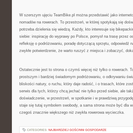
W szerszym ujęciu TeamBike.pl można przedstawić jako interne
nomadów na rowerach. To przestrzeń, w której spotykają się doś
potrzeba dzielenia się wiedzą. Każdy, kto interesuje się bikepacki
siebie: inspirację do wyprawy po Polsce, pomysł na trasę przez od
refleksję o podróżowaniu, poradę dotyczącą sprzętu, odpowiedź n
zwykłe potwierdzenie, że warto ruszyć z miejsca i zobaczyć, dok
Ostatecznie jest to strona o czymś więcej niż tylko o rowerach. 
prostszym i bardziej świadomym podróżowaniu, o odkrywaniu świ
bliskości natury, o ruchu, który daje radość, i o trasach, które zo
serwis dla tych, którzy chcą jechać nie tylko przed siebie, ale ta
doświadczenie, w przestrzeń, w spotkanie i w prawdziwą przygodę
staje się tutaj symbolem swobody, a sama strona może być dla w
czegoś znacznie większego niż zwykła rowerowa wycieczka.
CATEGORIES:
NAJBARDZIEJ GOŚCINNI GOSPODARZE