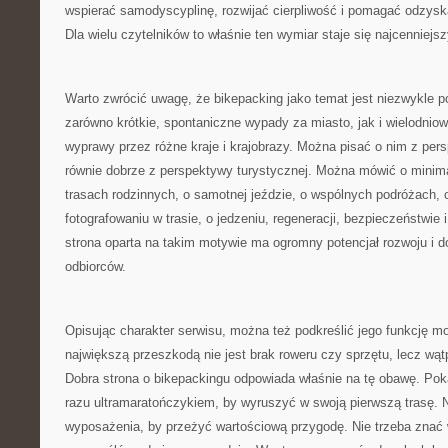
wspierać samodyscyplinę, rozwijać cierpliwość i pomagać odzys
Dla wielu czytelników to właśnie ten wymiar staje się najcenniejsz
Warto zwrócić uwagę, że bikepacking jako temat jest niezwykle 
zarówno krótkie, spontaniczne wypady za miasto, jak i wielodnio
wyprawy przez różne kraje i krajobrazy. Można pisać o nim z pers
równie dobrze z perspektywy turystycznej. Można mówić o minim
trasach rodzinnych, o samotnej jeździe, o wspólnych podróżach, 
fotografowaniu w trasie, o jedzeniu, regeneracji, bezpieczeństwie
strona oparta na takim motywie ma ogromny potencjał rozwoju i d
odbiorców.
Opisując charakter serwisu, można też podkreślić jego funkcję m
największą przeszkodą nie jest brak roweru czy sprzętu, lecz wą
Dobra strona o bikepackingu odpowiada właśnie na tę obawę. Poka
razu ultramaratończykiem, by wyruszyć w swoją pierwszą trasę. 
wyposażenia, by przeżyć wartościową przygodę. Nie trzeba znać