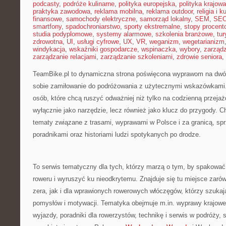
podcasty
,
podróże kulinarne
,
polityka europejska
,
polityka krajowa
praktyka zawodowa
,
reklama mobilna
,
reklama outdoor
,
religia i k
finansowe
,
samochody elektryczne
,
samorząd lokalny
,
SEM
,
SE
smartfony
,
spadochroniarstwo
,
sporty ekstremalne
,
stopy procent
studia podyplomowe
,
systemy alarmowe
,
szkolenia branżowe
,
tur
zdrowotna
,
UI
,
usługi cyfrowe
,
UX
,
VR
,
weganizm
,
wegetarianizm
windykacja
,
wskaźniki gospodarcze
,
wspinaczka
,
wybory
,
zarząd
zarządzanie relacjami
,
zarządzanie szkoleniami
,
zdrowie seniora
,
TeamBike.pl to dynamiczna strona poświęcona wyprawom na dwóc
sobie zamiłowanie do podróżowania z użytecznymi wskazówkami.
osób, które chcą ruszyć odważniej niż tylko na codzienną przejażd
wyłącznie jako narzędzie, lecz również jako klucz do przygody. C
tematy związane z trasami, wyprawami w Polsce i za granicą, sp
poradnikami oraz historiami ludzi spotykanych po drodze.
To serwis tematyczny dla tych, którzy marzą o tym, by spakować 
roweru i wyruszyć ku nieodkrytemu. Znajduje się tu miejsce zarów
zera, jak i dla wprawionych rowerowych włóczęgów, którzy szukają 
pomysłów i motywacji. Tematyka obejmuje m.in. wyprawy krajowe
wyjazdy, poradniki dla rowerzystów, technikę i serwis w podróży, 