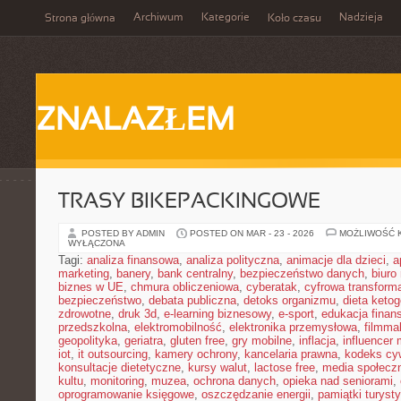
Archiwum
Kategorie
Nadzieja
Strona główna
Koło czasu
ZNALAZŁEM
TRASY BIKEPACKINGOWE
POSTED BY ADMIN
POSTED ON MAR - 23 - 2026
MOŻLIWOŚĆ 
WYŁĄCZONA
Tagi:
analiza finansowa
,
analiza polityczna
,
animacje dla dzieci
,
a
marketing
,
banery
,
bank centralny
,
bezpieczeństwo danych
,
biuro
biznes w UE
,
chmura obliczeniowa
,
cyberatak
,
cyfrowa transform
bezpieczeństwo
,
debata publiczna
,
detoks organizmu
,
dieta keto
zdrowotne
,
druk 3d
,
e-learning biznesowy
,
e-sport
,
edukacja finan
przedszkolna
,
elektromobilność
,
elektronika przemysłowa
,
filmma
geopolityka
,
geriatra
,
gluten free
,
gry mobilne
,
inflacja
,
influencer 
iot
,
it outsourcing
,
kamery ochrony
,
kancelaria prawna
,
kodeks cyw
konsultacje dietetyczne
,
kursy walut
,
lactose free
,
media społeczn
kultu
,
monitoring
,
muzea
,
ochrona danych
,
opieka nad seniorami
,
oprogramowanie księgowe
,
oszczędzanie energii
,
pamiątki turyst