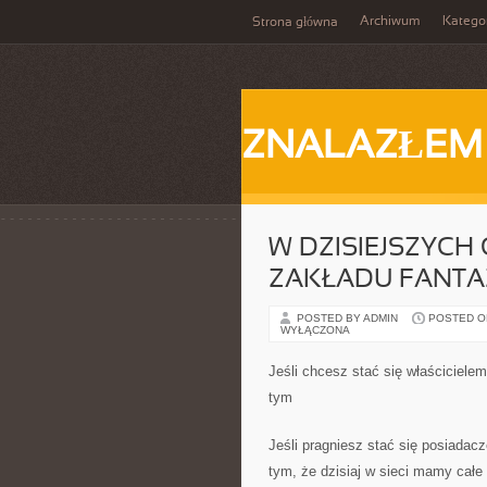
Archiwum
Katego
Strona główna
ZNALAZŁEM
W DZISIEJSZYCH
ZAKŁADU FANTA
POSTED BY ADMIN
POSTED ON 
WYŁĄCZONA
Jeśli chcesz stać się właściciele
tym
Jeśli pragniesz stać się posiadac
tym, że dzisiaj w sieci mamy całe 