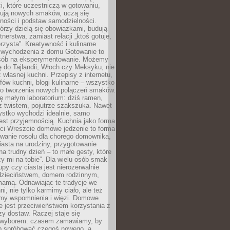
i, które uczestniczą w gotowaniu,
óbują nowych smaków, uczą się
ności i podstaw samodzielności.
tórzy dzielą się obowiązkami, budują
tnerstwa, zamiast relacji „ktoś gotuje,
orzysta”. Kreatywność i kulinarne
 wychodzenia z domu Gotowanie to
sób na eksperymentowanie. Możemy
ę do Tajlandii, Włoch czy Meksyku, nie
własnej kuchni. Przepisy z internetu,
fów kuchni, blogi kulinarne – wszystko
 do tworzenia nowych połączeń smaków.
ę małym laboratorium: dziś ramen,
i z twistem, pojutrze szakszuka. Nawet
zystko wychodzi idealnie, samo
est przyjemnością. Kuchnia jako forma
ości Wreszcie domowe jedzenie to forma
owanie rosołu dla chorego domownika,
iasta na urodziny, przygotowanie
a trudny dzień – to małe gesty, które
y mi na tobie”. Dla wielu osób smak
upy czy ciasta jest nierozerwalnie
dzieciństwem, domem rodzinnym,
mamą. Odnawiając te tradycje we
ni, nie tylko karmimy ciało, ale też
my wspomnienia i więzi. Domowe
e jest przeciwieństwem korzystania z
czy dostaw. Raczej staje się
wyborem: czasem zamawiamy, by
b spróbować czegoś nowego, a