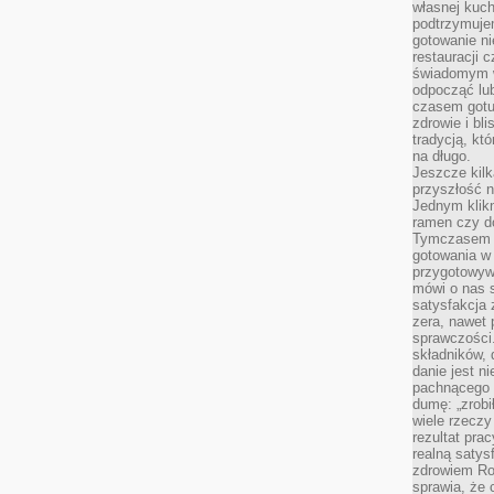
własnej kuch
podtrzymuje
gotowanie ni
restauracji 
świadomym 
odpocząć lu
czasem gotu
zdrowie i bl
tradycją, kt
na długo.
Jeszcze kilk
przyszłość n
Jednym klik
ramen czy do
Tymczasem ró
gotowania w
przygotowyw
mówi o nas 
satysfakcja 
zera, nawet 
sprawczości.
składników, 
danie jest n
pachnącego 
dumę: „zrobi
wiele rzeczy
rezultat prac
realną satys
zdrowiem R
sprawia, że 