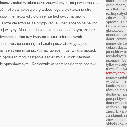
dumę: „zrobi
chcesz zostać w takim razie zauważonym, na pewno musisz
wiele rzeczy
rezultat prac
yć może zainteresuje cię wobec tego projektowanie stron
realną satys
lepów internetowych, głównie, że fachowcy na pewno
zdrowiem R
sprawia, że 
ę. Może cię również zaintrygować, a w ten sposób na pewno
Długie skła
jnej witryny. Musisz jednakże nie zapominać o tym, że bez
glukozowo-f
niepokój, z
 tworzenie stron czy tworzenie stron internetowych
domu pozwal
naprawdę tra
 postawić na domenę niebanalną oraz atrakcyjną pod
cukier, tłus
j, że strona musi przykuwać uwagę, musi w jakiś sposób
produktów pe
radykalnych 
b będziesz mógł następnie zaciekawić swoich klientów
przepisy. Co
bie sprzedawanymi. Koniecznie w następstwie tego postaw
tylko w trad
również odw
tematyczny
porady diete
w jednym mi
kontra wiec
również ma 
dostawą moż
perspektywi
domowego bu
w domu – np.
zjeść kilka 
za ułamek ce
zawsze jest
składników 