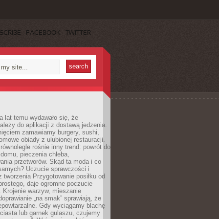
SCRIBE
FACEBOOK
TWITTER
a lat temu wydawało się, że
ależy do aplikacji z dostawą jedzenia.
nięciem zamawiamy burgery, sushi,
mowe obiady z ulubionej restauracji.
wnolegle rośnie inny trend: powrót do
 domu, pieczenia chleba,
ania przetworów. Skąd ta moda i co
samych? Uczucie sprawczości i
z tworzenia Przygotowanie posiłku od
prostego, daje ogromne poczucie
 Krojenie warzyw, mieszanie
doprawianie „na smak” sprawiają, że
iepowtarzalne. Gdy wyciągamy blachę
ciasta lub garnek gulaszu, czujemy