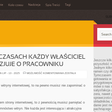
rie
Nadzieja
Tagi
Koło czasu
Spis Treści
SUB
 CZASACH KAŻDY WŁAŚCICIEL
Jeszcze kilk
ZJUJE O PRACOWNIKU
przyszłość n
Jednym klik
ramen czy do
W
LIP - 13 - 2025
MOŻLIWOŚĆ KOMENTOWANIA
ZOSTAŁA
Tymczasem ró
DZISIEJSZYCH
CZASACH
gotowania w
KAŻDY
przygotowyw
WŁAŚCICIEL
m witryny internetowej, to na pewno musisz nie zapominać o
mówi o nas 
ZAKŁADU
FANTAZJUJE
satysfakcja 
O
zera, nawet 
PRACOWNIKU
sprawczości.
składników, 
zem strony internetowej, to z pewnością musisz pamiętać o
danie jest n
mnóstwo witryn. Nie każda jest interesująca i atrakcyjna
pachnącego 