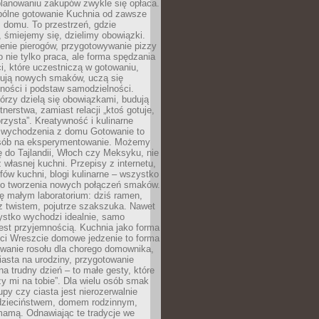
lanowaniu zakupów zwykle się opłaca.
spólne gotowanie Kuchnia od zawsze
 domu. To przestrzeń, gdzie
 śmiejemy się, dzielimy obowiązki.
enie pierogów, przygotowywanie pizzy
to nie tylko praca, ale forma spędzania
i, które uczestniczą w gotowaniu,
óbują nowych smaków, uczą się
ności i podstaw samodzielności.
tórzy dzielą się obowiązkami, budują
tnerstwa, zamiast relacji „ktoś gotuje,
orzysta”. Kreatywność i kulinarne
 wychodzenia z domu Gotowanie to
sób na eksperymentowanie. Możemy
ę do Tajlandii, Włoch czy Meksyku, nie
własnej kuchni. Przepisy z internetu,
fów kuchni, blogi kulinarne – wszystko
 do tworzenia nowych połączeń smaków.
ę małym laboratorium: dziś ramen,
i z twistem, pojutrze szakszuka. Nawet
zystko wychodzi idealnie, samo
est przyjemnością. Kuchnia jako forma
ości Wreszcie domowe jedzenie to forma
owanie rosołu dla chorego domownika,
iasta na urodziny, przygotowanie
a trudny dzień – to małe gesty, które
y mi na tobie”. Dla wielu osób smak
upy czy ciasta jest nierozerwalnie
dzieciństwem, domem rodzinnym,
mamą. Odnawiając te tradycje we