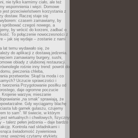
ni, nie tylko karmimy ciało, ale też
my wspomnienia i więzi. Domowe
e jest przeciwieństwem korzystania z
czy dostaw. Raczej staje się
wyborem: czasem zamawiamy, by
b spróbować czegoś nowego, a
jemy, by wrócić do korzeni, zadbać o
iskość. To połączenie nowoczesności z
óre – jak się wydaje – zostanie z nami
a lat temu wydawało się, że
ależy do aplikacji z dostawą jedzenia.
nięciem zamawiamy burgery, sushi,
mowe obiady z ulubionej restauracji.
wnolegle rośnie inny trend: powrót do
 domu, pieczenia chleba,
ania przetworów. Skąd ta moda i co
samych? Uczucie sprawczości i
z tworzenia Przygotowanie posiłku od
prostego, daje ogromne poczucie
 Krojenie warzyw, mieszanie
doprawianie „na smak” sprawiają, że
iepowtarzalne. Gdy wyciągamy blachę
ciasta lub garnek gulaszu, czujemy
łem to sam”. W świecie, w którym
 jest wirtualnych i chwilowych, fizyczny
y – talerz pełen jedzenia – daje bardzo
fakcję. Kontrola nad składnikami i
osnąca świadomość żywieniowa
coraz uważniej czytamy etykiety.