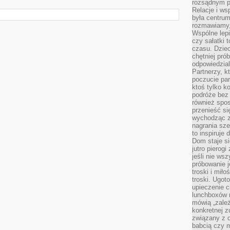
rozsądnym p
Relacje i w
była centrum
rozmawiamy,
Wspólne lepi
czy sałatki 
czasu. Dziec
chętniej pr
odpowiedzial
Partnerzy, k
poczucie par
ktoś tylko k
podróże bez
również spo
przenieść si
wychodząc z 
nagrania sze
to inspiruje
Dom staje si
jutro pierog
jeśli nie ws
próbowanie j
troski i mił
troski. Ugot
upieczenie c
lunchboxów n
mówią „zależ
konkretnej z
związany z 
babcią czy 