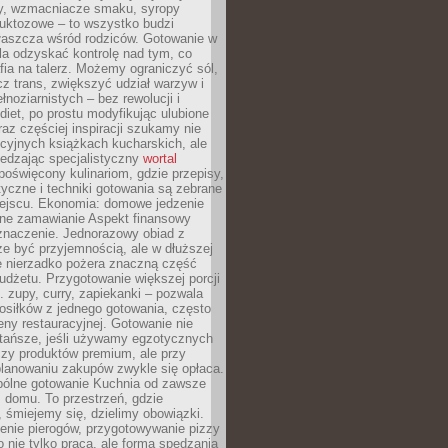
dy, wzmacniacze smaku, syropy
ruktozowe – to wszystko budzi
właszcza wśród rodziców. Gotowanie w
a odzyskać kontrolę nad tym, co
fia na talerz. Możemy ograniczyć sól,
zcz trans, zwiększyć udział warzyw i
łnoziarnistych – bez rewolucji i
diet, po prostu modyfikując ulubione
raz częściej inspiracji szukamy nie
ycyjnych książkach kucharskich, ale
iedzając specjalistyczny
wortal
poświęcony kulinariom, gdzie przepisy,
tyczne i techniki gotowania są zebrane
ejscu. Ekonomia: domowe jedzenie
zne zamawianie Aspekt finansowy
znaczenie. Jednorazowy obiad z
e być przyjemnością, ale w dłuższej
e nierzadko pożera znaczną część
dżetu. Przygotowanie większej porcji
 zupy, curry, zapiekanki – pozwala
posiłków z jednego gotowania, często
ny restauracyjnej. Gotowanie nie
 tańsze, jeśli używamy egzotycznych
czy produktów premium, ale przy
lanowaniu zakupów zwykle się opłaca.
spólne gotowanie Kuchnia od zawsze
 domu. To przestrzeń, gdzie
 śmiejemy się, dzielimy obowiązki.
enie pierogów, przygotowywanie pizzy
to nie tylko praca, ale forma spędzania