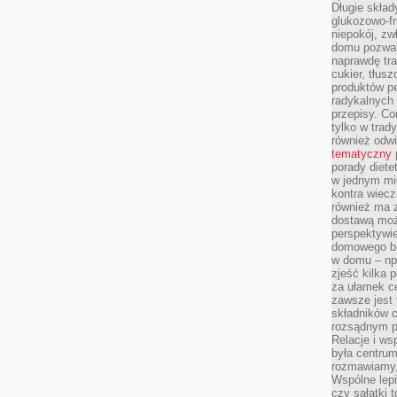
Długie skła
glukozowo-f
niepokój, z
domu pozwal
naprawdę tra
cukier, tłus
produktów pe
radykalnych 
przepisy. Co
tylko w trad
również odw
tematyczny
porady diete
w jednym mi
kontra wiec
również ma 
dostawą moż
perspektywi
domowego bu
w domu – np.
zjeść kilka 
za ułamek ce
zawsze jest
składników 
rozsądnym p
Relacje i w
była centrum
rozmawiamy,
Wspólne lepi
czy sałatki 