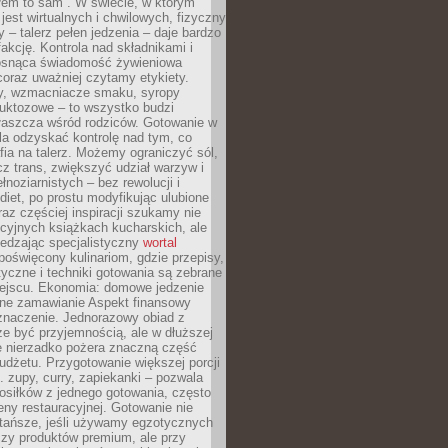
łem to sam”. W świecie, w którym
 jest wirtualnych i chwilowych, fizyczny
y – talerz pełen jedzenia – daje bardzo
fakcję. Kontrola nad składnikami i
osnąca świadomość żywieniowa
coraz uważniej czytamy etykiety.
dy, wzmacniacze smaku, syropy
ruktozowe – to wszystko budzi
właszcza wśród rodziców. Gotowanie w
a odzyskać kontrolę nad tym, co
fia na talerz. Możemy ograniczyć sól,
zcz trans, zwiększyć udział warzyw i
łnoziarnistych – bez rewolucji i
diet, po prostu modyfikując ulubione
raz częściej inspiracji szukamy nie
ycyjnych książkach kucharskich, ale
iedzając specjalistyczny
wortal
poświęcony kulinariom, gdzie przepisy,
tyczne i techniki gotowania są zebrane
ejscu. Ekonomia: domowe jedzenie
zne zamawianie Aspekt finansowy
znaczenie. Jednorazowy obiad z
e być przyjemnością, ale w dłuższej
e nierzadko pożera znaczną część
dżetu. Przygotowanie większej porcji
 zupy, curry, zapiekanki – pozwala
posiłków z jednego gotowania, często
ny restauracyjnej. Gotowanie nie
 tańsze, jeśli używamy egzotycznych
czy produktów premium, ale przy