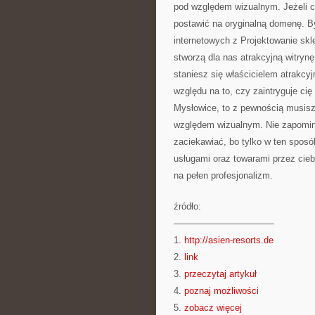
pod względem wizualnym. Jeżeli 
postawić na oryginalną domenę. B
internetowych z Projektowanie sk
stworzą dla nas atrakcyjną witryn
staniesz się właścicielem atrakcy
względu na to, czy zaintryguje cię
Mysłowice, to z pewnością musisz
względem wizualnym. Nie zapomina
zaciekawiać, bo tylko w ten sposó
usługami oraz towarami przez cie
na pełen profesjonalizm.
źródło:
———————————
1.
http://asien-resorts.de
2.
link
3.
przeczytaj artykuł
4.
poznaj możliwości
5.
zobacz więcej