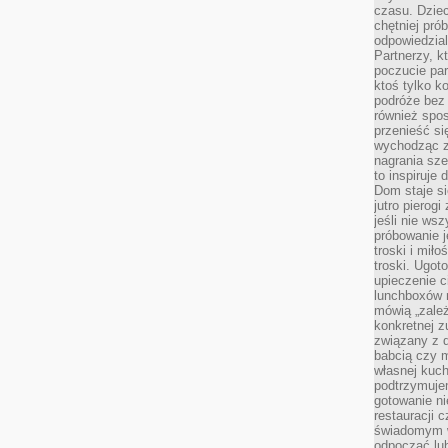
czasu. Dziec
chętniej pr
odpowiedzial
Partnerzy, k
poczucie par
ktoś tylko k
podróże bez
również spo
przenieść si
wychodząc z 
nagrania sze
to inspiruje
Dom staje si
jutro pierog
jeśli nie ws
próbowanie j
troski i mił
troski. Ugot
upieczenie c
lunchboxów n
mówią „zależ
konkretnej z
związany z 
babcią czy 
własnej kuch
podtrzymuje
gotowanie ni
restauracji 
świadomym 
odpocząć lu