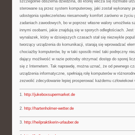
szczególnie obszerna dziedzina, do której wlicza się rozmiate urz
sterowane są przez system komputerowy, jaki został wykonany pr
udostępnia społeczeństwu niesamowity komfort zarówno w życiu 
zadaniach zawodowych, bo w poprzez własne walory umożliwia s
innymi osobami, jakie znajdują się w sporych odległościach. Jest
wynalazek, który w dzisiejszych czasach stał się niezwykle popula
tworzący urządzenia do komunikacji, starają się wprowadzać ele
chociażby komputerów, by w taki sposób mieć taki podręczny ni
dający możliwość w razie potrzeby otrzymać dostęp do sporej licz
się z Internetem. Tak naprawdę, można uznać, że od pewnego cza
urządzenia informatyczne, spełniają rolę komputerów w różnorodne
zezwolić zdecydowanie lepiej prosperować każdemu człowiekowi 
1.
http://jukeboxsupermarket.de
2.
http://hartenholmer-wetter.de
3.
http://heilpraktikerin-urlauber.de