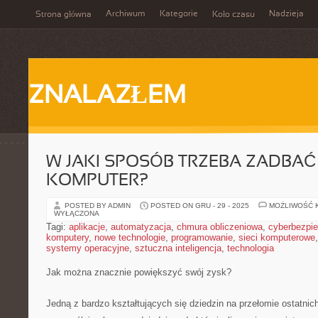
Archiwum
Kategorie
Nadzieja
Strona główna
Koło czasu
ZNALAZŁEM
W JAKI SPOSÓB TRZEBA ZADBAĆ
KOMPUTER?
POSTED BY ADMIN
POSTED ON GRU - 29 - 2025
MOŻLIWOŚĆ 
WYŁĄCZONA
Tagi:
aplikacje
,
automatyzacja
,
chmura obliczeniowa
,
cyberbezpi
komputery
,
nowe technologie
,
programowanie
,
sieci komputerowe
systemy operacyjne
,
sztuczna inteligencja
,
technologia
Jak można znacznie powiększyć swój zysk?
Jedną z bardzo kształtujących się dziedzin na przełomie ostatnich 